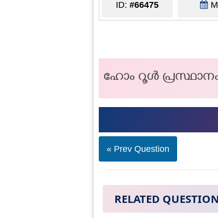
ID:
#66475
Ma
ഹോം റൂൾ പ്രസ്ഥാനം
« Prev Question
RELATED QUESTIO