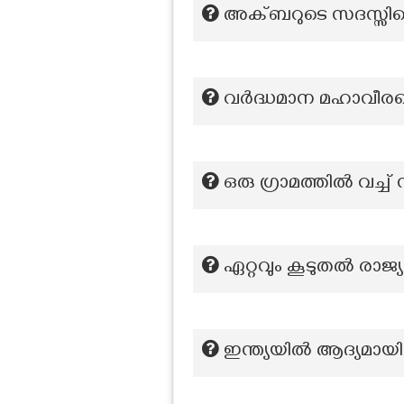
അക്ബറുടെ സദസ്സി
വർദ്ധമാന മഹാവീരന്റ
ഒരു ഗ്രാമത്തിൽ വച
ഏറ്റവും കൂടുതൽ രാജ്
ഇന്ത്യയിൽ ആദ്യമായ