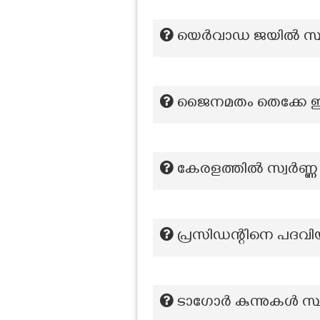
യെർവാഡ ജയിൽ സ്ഥിത
ജൈനമതം തെക്കേ ഇന്ത്
കേരളത്തിൽ സ്വർണ്ണ ന
പ്രസിഡന്റിനെ പദവിയി
ടാഗോർ കുന്നുകൾ സ്ഥ