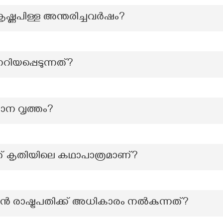
ൃഷ്ണപിള്ള അന്തരിച്ചവർഷം?
റിയപ്പെടുന്നത്?
ധാന വൃത്തം?
ത് കൃതിയിലെ കഥാപാത്രമാണ്?
ാൻ രാഷ്ട്രപതിക്ക് അധികാരം നൽകുന്നത്?