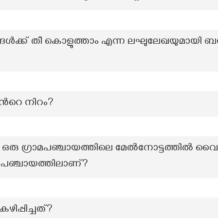
്ങൾക്ക് തീ കൊളുത്താം എന്ന ലഘുലേഖയുമായി ബന
ന്‍റെ നിറം?
ഒരു ഗ്രാമപഞ്ചായത്തിലെ മേൽനോട്ടത്തിൽ വൈദ്യുത
 പഞ്ചായത്തിലാണ്?
ിപ്പിച്ചത്?