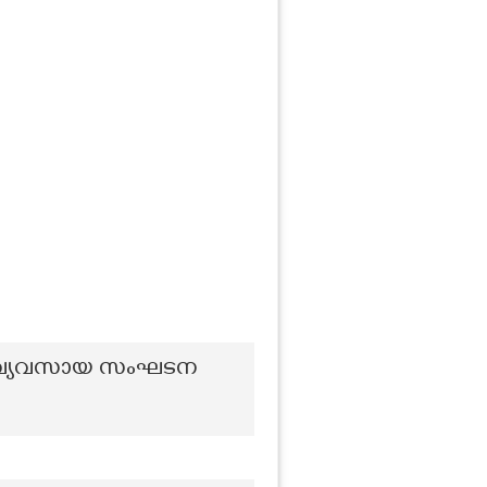
ീണ വ്യവസായ സംഘടന