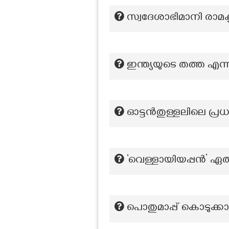
സ്വദേശാഭിമാനി രാമക
ഇന്ത്യയുടെ തത്ത എന്ന
ഓട്ടൻതുള്ളലിലെ പ്ര
‘വെള്ളായിയപ്പൻ’ ഏ
പൊതുമാപ്പ് കൊടുക്ക