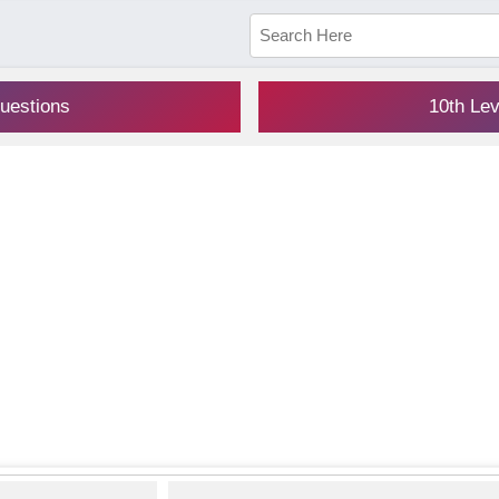
uestions
10th Le