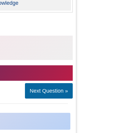
owledge
Next Question »