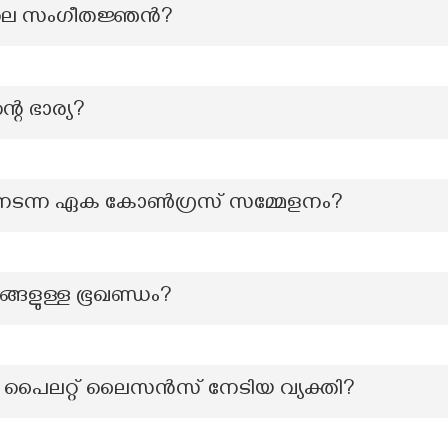
ലെ സംഗീതജ്ഞൻ?
െ ഭാര്യ?
്ച് നടന്ന ഏക കോൺഗ്രസ് സമ്മേളനം?
യങ്ങളുള്ള ഭൂഖണ്ഡം?
ി പൈലറ്റ് ലൈസൻസ് നേടിയ വ്യക്തി?