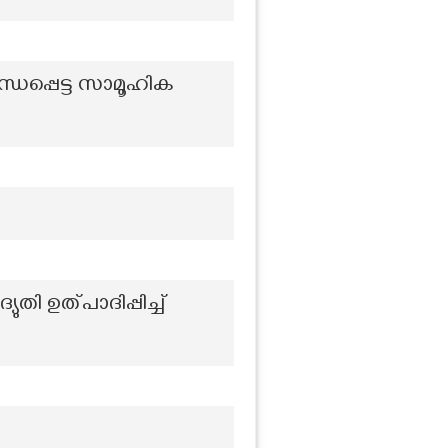
്ധപ്പെട്ട സാമൂഹിക
ി ഉത്പാദിപ്പിച്ച്