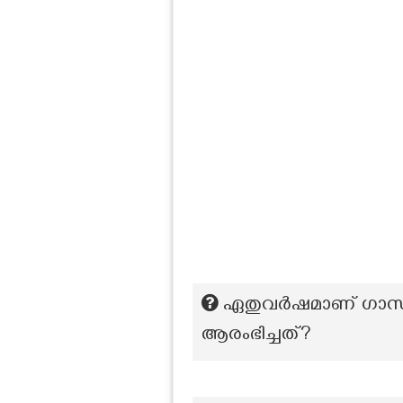
ഏതുവർഷമാണ് ഗാന്ധ
ആരംഭിച്ചത്?