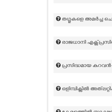
തഗ്ഗുകളെ അമർച്ച 
രാജധാനി എക്സ്പ്രസി
പ്രസിദ്ധമായ കുറവന്‍-
ഒളിമ്പിക്സിൽ അത്‌ല