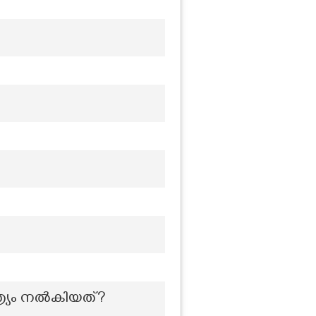
്ത്യ്രം നൽകിയത്?