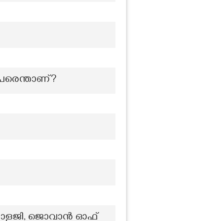
 പേരെന്താണ്?
 ഇന്തോളജി, ജൊവാൻ ഓഫ്