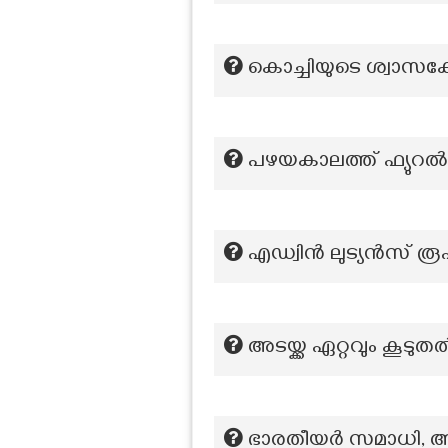
കൊച്ചിയുടെ ശ്വാസകോ
പഴയകാലത്ത് ഫ്യുറൽ എ
എഡ്വിൻ ലുട്യൻസ് ര
അടയ്ക്ക ഏറ്റവും കൂടുതൽ
ഭാരതീയർ സമാധി, അരവി