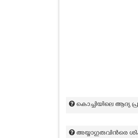
കൊച്ചിയിലെ ആദ്യ പ്ര
അയ്യാഗുരുവിന്‍രെ ശി