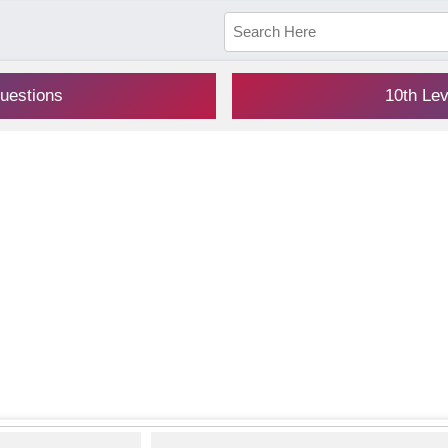
uestions
10th Le