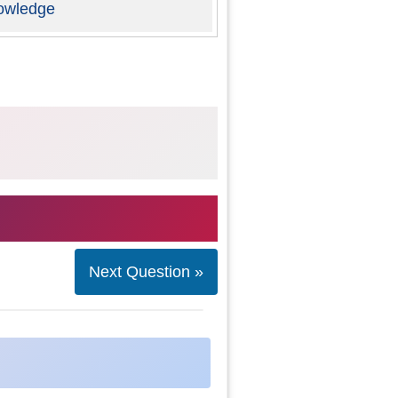
owledge
Next Question »