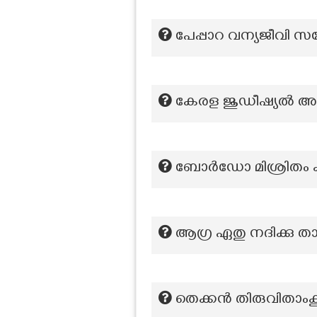
പേപ്പാറ വന്യജീവി സങ്
കേരള ജുഡീഷ്യല്‍ അക
ബോർഡോ മിശ്രിതം കണ്
ആഗ്ര ഏതു നദിക്കു ത
തെക്കൻ തിരുവിതാംകൂറി