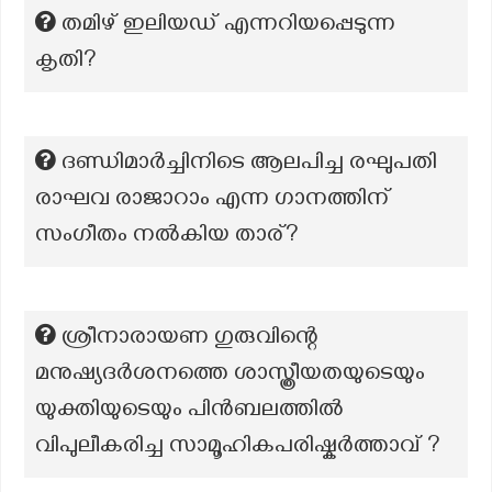
തമിഴ് ഇലിയഡ് എന്നറിയപ്പെടുന്ന
കൃതി?
ദണ്ഡിമാർച്ചിനിടെ ആലപിച്ച രഘുപതി
രാഘവ രാജാറാം എന്ന ഗാനത്തിന്
സംഗീതം നൽകിയ താര്?
ശ്രീനാരായണ ഗുരുവിന്റെ
മനുഷ്യദർശനത്തെ ശാസ്ത്രീയതയുടെയും
യുക്തിയുടെയും പിൻബലത്തിൽ
വിപുലീകരിച്ച സാമൂഹികപരിഷ്കർത്താവ് ?