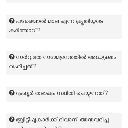
പഴഞ്ചൊൽ മാല എന്ന ക്രൂതിയുടെ
കർത്താവ്?
സർവ്വമത സമ്മേളനത്തിൽ അദ്ധ്യക്ഷം
വഹിച്ചത്?
ദുംബൂർ തടാകം സ്ഥിതി ചെയ്യുന്നത്?
ബ്രിട്ടീഷുകാർക്ക് ദിവാനി അനുവദിച്ച