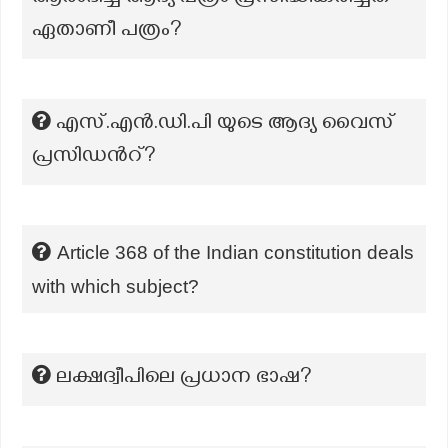
ഏതാണീ പത്രം?
എസ്.എൻ.ഡി.പി യുടെ ആദ്യ വൈസ്
പ്രസിഡന്‍റ്?
Article 368 of the Indian constitution deals
with which subject?
ലക്ഷദ്വീപിലെ പ്രധാന ഭാഷ?