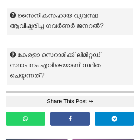
സൈനികസഹായ വ്യവസ്ഥ
ആവിഷ്കരിച്ച ഗവർണർ ജനറൽ?
കേരളാ സെറാമിക്ക് ലിമിറ്റഡ്
സ്ഥാപനം എവിടെയാണ് സ്ഥിത
ചെയ്യുന്നത്?
Share This Post ↪