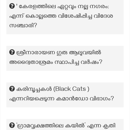
' കേരളത്തിലെ ഏറ്റവും നല്ല നഗരം;
എന്ന് കൊല്ലത്തെ വിശേഷിപ്പിച്ച വിദേശ
സഞ്ചാരി?
ശ്രീനാരായണ ഗുരു ആലുവയിൽ
അദ്വൈതാശ്രമം സ്ഥാപിച്ച വർഷം?
കരിമ്പൂച്ചകൾ (Black Cats )
എന്നറിയപ്പെടുന്ന കമാൻഡോ വിഭാഗം?
‘ഗ്രാമവൃക്ഷത്തിലെ കുയിൽ’ എന്ന കൃതി