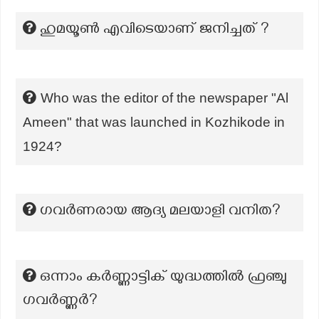
ഹുമയൂൺ എവിടെയാണ് ജനിച്ചത് ?
Who was the editor of the newspaper "Al
Ameen" that was launched in Kozhikode in
1924?
ഗവർണരായ ആദ്യ മലയാളി വനിത?
ഒന്നാം കർണ്ണാട്ടിക് യുദ്ധത്തിൽ ഫ്രഞ്ചു
ഗവർണ്ണർ?