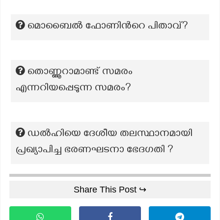
മൊബൈൽ ഫോണിന്‍റെ പിതാവ്?
തൊണ്ണൂറാമാണ്ട് സമരം
എന്നറിയപ്പെടുന്ന സമരം?
ഡൽഹിയെ ദേശീയ തലസ്ഥാനമായി
പ്രഖ്യാപിച്ച ഭരണഘടനാ ഭേദഗതി ?
Share This Post ↪