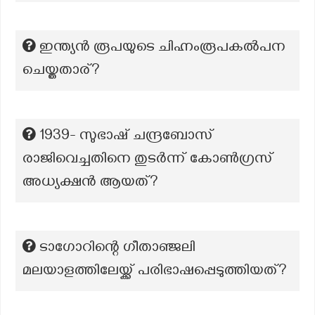
ഇന്ത്യൻ രൂപയുടെ ചിഹ്നംരൂപകൽപന
ചെയ്തതാര്?
1939- സുഭാഷ് ചന്ദ്രബോസ്
രാജിവെച്ചതിനെ തുടർന്ന് കോൺഗ്രസ്
അധ്യക്ഷൻ ആയത്?
ടാഗോറിന്റെ ഗീതാഞ്ജലി
മലയാളത്തിലേയ്ക്ക് പരിഭാഷപ്പെടുത്തിയത്?