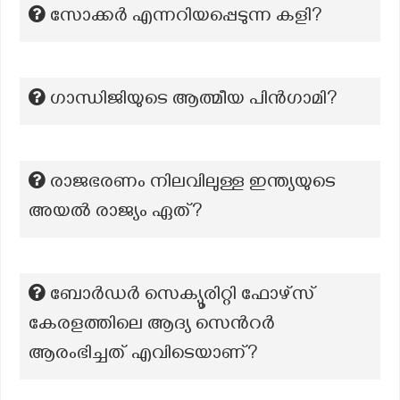
സോക്കർ എന്നറിയപ്പെടുന്ന കളി?
ഗാന്ധിജിയുടെ ആത്മീയ പിൻഗാമി?
രാജഭരണം നിലവിലുള്ള ഇന്ത്യയുടെ
അയൽ രാജ്യം ഏത്?
ബോർഡർ സെക്യൂരിറ്റി ഫോഴ്സ്
കേരളത്തിലെ ആദ്യ സെൻറർ
ആരംഭിച്ചത് എവിടെയാണ്?