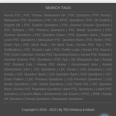
SEARCH TAGS
Kerala PSC | PSC Thulasi | Malayalam GK | PSC Questions | PSC Kerala |
Malayalam PSC Questions | PSC GK | KPSC Questions | PSC GK English |
English GK | PSC English Questions | PSC General Science Questions |
PSC Syllabus | PSC Previous Questions | PSC Model Questions | PSC
Science Questions | PSC Question Paper | PSC Question Bank | Degree
Level PSC Questions | Malayalam PSC Question Bank | PSC Notes | PSC
Exam Tips | PSC Mock Tests | GK Mock Tests | Kerala PSC Tips | PSC
Notifications | PSC Thulasi Login | PSC Profile Login | Kerala PSC Exams |
PSC Exam Calendar | Kerala PSC Upcoming Exams | Kerala PSC Syllabus |
General Science PSC Questions | PSC App | GK Malayalam App | Kerala
PSC Ranked Lists | Kerala PSC Helper | Government Jobs | Kerala
Government Jobs | LDC Questions | LDC Kerala | LGS Questions | LGS
Kerala | LDC Question Bank | LGS Question Bank | KAS Questions | LDC
Exam Pattern | LDC Previous Questions | LGS Previous Questions | LGS
Model Questions | LDC Model Questions | LDC Rank File | LDC Question
Bank | Kerala PSC Repeated Questions | Best PSC Questions | Latest PSC
Questions | Current Affairs | Government Job Exams | UPSC | RRB | Kerala
GK Questions | Kerala Questions | Malayalam Questions
Copyright © 2016 - 2023 | By
TECHAntena
&
Adeeb