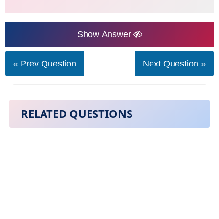
Show Answer
« Prev Question
Next Question »
RELATED QUESTIONS