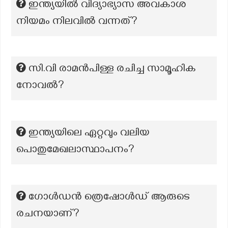
ഇന്ത്യയിൽ വിദ്യാഭ്യാസ അവകാശ
നിയമം നിലവിൽ വന്നത്?
സി.വി രാമന്‍പിള്ള രചിച്ച സാമൂഹിക
നോവല്‍?
ഇന്ത്യയിലെ ഏറ്റവും വലിയ
പൊതുമേഖലാസ്ഥാപനം?
ഗോൾഡൻ ത്രെഷോൾഡ് ആരുടെ
രചനയാണ്‌?