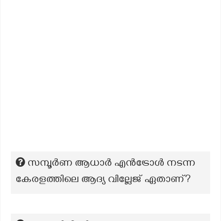
സമ്പൂർണ ആധാർ എൻട്രോൾ നടന്ന
കേരളത്തിലെ ആദ്യ വില്ലേജ് ഏതാണ്?