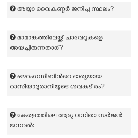
അയ്യാ വൈകുണ്ഠർ ജനിച്ച സ്ഥലം?
മാമാങ്കത്തിലേയ്ക്ക് ചാവേറുകളെ
അയച്ചിരുന്നതാര്?
ഔറംഗസീബിന്‍റെ ഭാര്യയായ
റാസിയാദുരാനിയുടെ ശവകുടീരം?
കേരളത്തിലെ ആദ്യ വനിതാ സർജൻ
ജനറൽ: