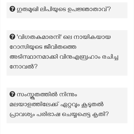
ഗുരുമുഖി ലിപിയുടെ ഉപജ്ഞാതാവ്?
'വിഗതകുമാരനി' ലെ നായികയായ
റോസിയുടെ ജീവിതത്തെ
അടിസ്ഥാനമാക്കി വിനുഎബ്രഹാം രചിച്ച
നോവല്‍?
സംസ്ക്രുതത്തിൽ നിന്നും
മലയാളത്തിലേക്ക് ഏറ്റവും കൂടുതൽ
പ്രാവശ്യം പരിഭാഷ ചെയ്യപ്പെട്ട കൃതി?