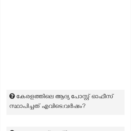
കേരളത്തിലെ ആദ്യ പോസ്റ്റ് ഓഫീസ്
സ്ഥാപിച്ചത് എവിടെ;വർഷം?