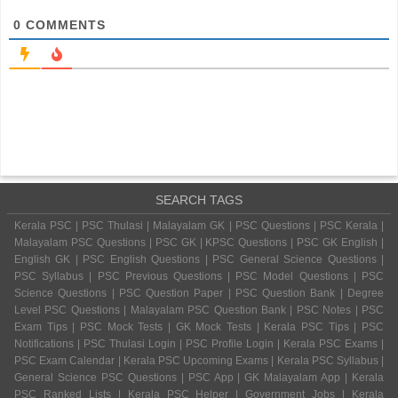
0
COMMENTS
SEARCH TAGS
Kerala PSC | PSC Thulasi | Malayalam GK | PSC Questions | PSC Kerala |
Malayalam PSC Questions | PSC GK | KPSC Questions | PSC GK English |
English GK | PSC English Questions | PSC General Science Questions |
PSC Syllabus | PSC Previous Questions | PSC Model Questions | PSC
Science Questions | PSC Question Paper | PSC Question Bank | Degree
Level PSC Questions | Malayalam PSC Question Bank | PSC Notes | PSC
Exam Tips | PSC Mock Tests | GK Mock Tests | Kerala PSC Tips | PSC
Notifications | PSC Thulasi Login | PSC Profile Login | Kerala PSC Exams |
PSC Exam Calendar | Kerala PSC Upcoming Exams | Kerala PSC Syllabus |
General Science PSC Questions | PSC App | GK Malayalam App | Kerala
PSC Ranked Lists | Kerala PSC Helper | Government Jobs | Kerala