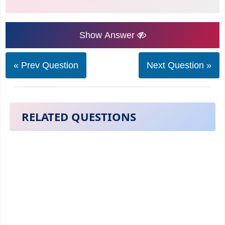
Show Answer
« Prev Question
Next Question »
RELATED QUESTIONS