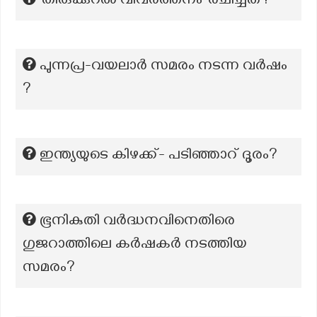
‘തിരുക്കുറൽ വിവർത്തനം’ രചിച്ചത്?
പുന്നപ്ര-വയലാർ സമരം നടന്ന വർഷം
?
ഇന്ത്യയുടെ കിഴക്ക്- പടിഞ്ഞാറ് ദൂരം?
ഭൂനികുതി വർദ്ധനവിനെതിരെ
ഗുജറാത്തിലെ കർഷകർ നടത്തിയ
സമരം?