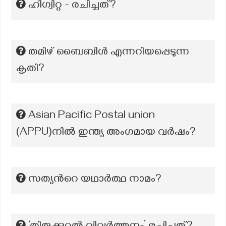
ഹിഗ്വിറ്റ - രചിച്ചത്?
തമിഴ് ബൈബിൾ എന്നറിയപ്പെടുന്ന
കൃതി?
Asian Pacific Postal union
(APPU)നിൽ ഇന്ത്യ അംഗമായ വർഷം?
സത്യന്‍റെ യഥാർത്ഥ നാമം?