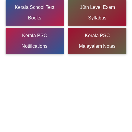
Kerala School Text
10th Level Exam
Books
Syllabus
Kerala PSC
Kerala PSC
Notifications
Malayalam Notes