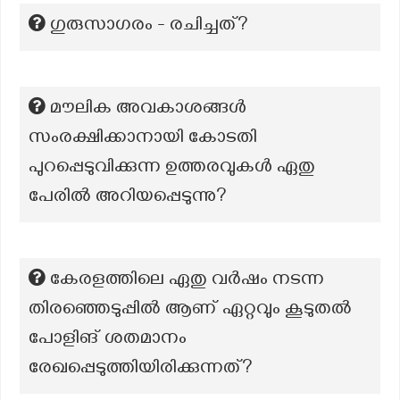
ഗുരുസാഗരം - രചിച്ചത്?
മൗലിക അവകാശങ്ങൾ
സംരക്ഷിക്കാനായി കോടതി
പുറപ്പെടുവിക്കുന്ന ഉത്തരവുകൾ ഏതു
പേരിൽ അറിയപ്പെടുന്നു?
കേരളത്തിലെ ഏതു വർഷം നടന്ന
തിരഞ്ഞെടുപ്പിൽ ആണ് ഏറ്റവും കൂടുതൽ
പോളിങ് ശതമാനം
രേഖപ്പെടുത്തിയിരിക്കുന്നത്?