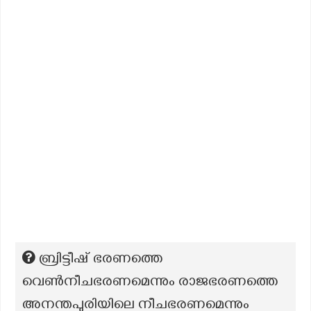
ബ്രിട്ടീഷ് ഭരണത്തെ
വെണ്‍നീചഭരണമെന്നും രാജഭരണത്തെ
അനന്തപുരിയിലെ നീചഭരണമെന്നും