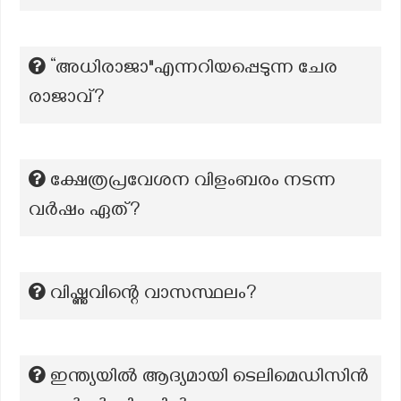
“അധിരാജാ"എന്നറിയപ്പെടുന്ന ചേര
രാജാവ്?
ക്ഷേത്രപ്രവേശന വിളംബരം നടന്ന
വർഷം ഏത്?
വിഷ്ണുവിന്റെ വാസസ്ഥലം?
ഇന്ത്യയിൽ ആദ്യമായി ടെലിമെഡിസിൻ