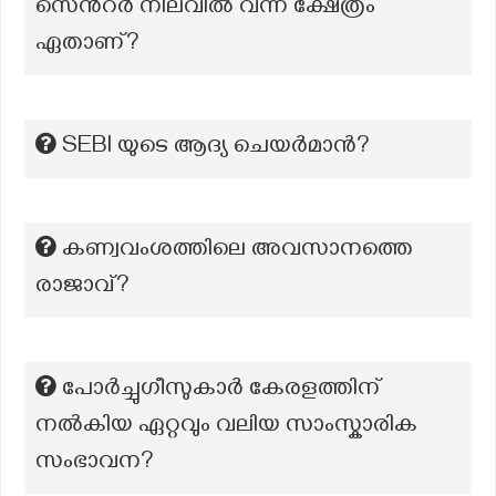
സെൻറർ നിലവിൽ വന്ന ക്ഷേത്രം
ഏതാണ്?
SEBl യുടെ ആദ്യ ചെയർമാൻ?
കണ്വവംശത്തിലെ അവസാനത്തെ
രാജാവ്?
പോർച്ചുഗീസുകാർ കേരളത്തിന്
നൽകിയ ഏറ്റവും വലിയ സാംസ്കാരിക
സംഭാവന?