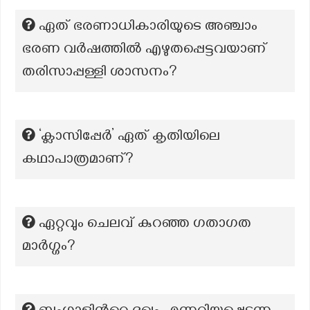
ഏത് ഭരണാധികാരിയുടെ അഞ്ചാം
ഭരണ വർഷത്തിൽ എഴുതപ്പെട്ടവയാണ്
തരിസാപ്പള്ളി ശാസനം?
‘ക്ലാസിപ്പേർ’ ഏത് കൃതിയിലെ
കഥാപാത്രമാണ്?
ഏറ്റവും ചെലവ് കുറഞ്ഞ ഗതാഗത
മാർഗ്ഗം?