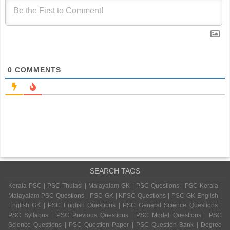
0
COMMENTS
SEARCH TAGS
Kerala PSC | PSC Thulasi | Malayalam GK | PSC Questions | PSC Kerala |
Malayalam PSC Questions | PSC GK | KPSC Questions | PSC GK English |
English GK | PSC English Questions | PSC General Science Questions |
PSC Syllabus | PSC Previous Questions | PSC Model Questions | PSC
Science Questions | PSC Question Paper | PSC Question Bank | Degree