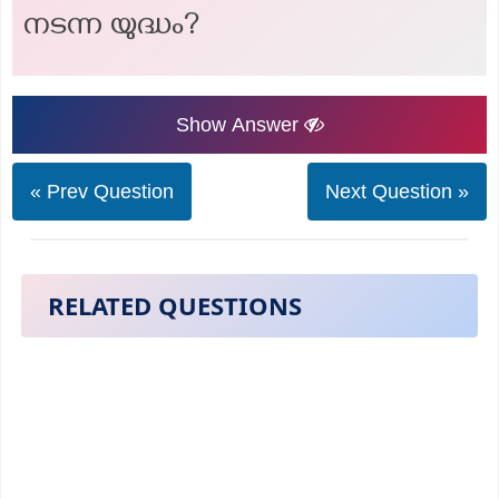
നടന്ന യുദ്ധം?
Show Answer
« Prev Question
Next Question »
RELATED QUESTIONS