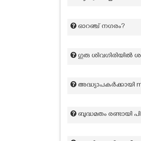
ഓറഞ്ച് നഗരം?
ഗുരു ശിവഗിരിയിൽ ശാ
അദ്ധ്യാപകർക്കായി 
ബുദ്ധമതം രണ്ടായി പ