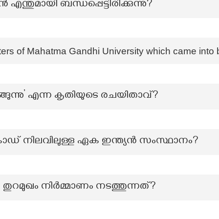
ന്തുമായി ബന്ധപ്പെട്ടിരിക്കുന്നു?
ters of Mahatma Gandhi University which came into
ങ്ങുന്നു’ എന്ന കൃതിയുടെ രചയിതാവ്?
് നിലവിലുള്ള ഏക ഇന്ത്യൻ സംസ്ഥാനം?
ര തുറമുഖം നിർമ്മാണം നടത്തുന്നത്?