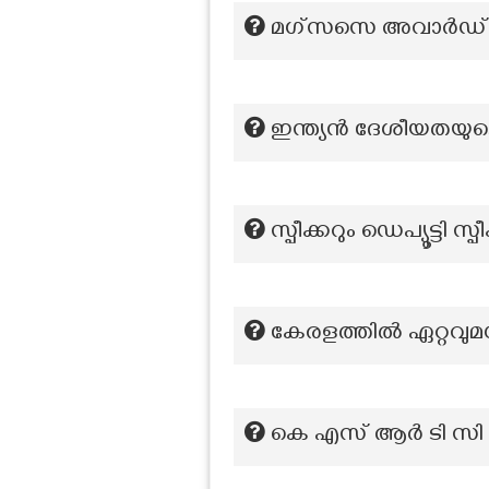
മഗ്സസെ അവാർഡ് കിട
ഇന്ത്യൻ ദേശീയതയുട
സ്പീക്കറും ഡെപ്യൂട്ടി
കേരളത്തിൽ ഏറ്റവു
കെ എസ് ആർ ടി സി