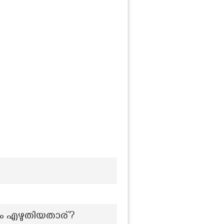
നം എഴുതിയതാര്?