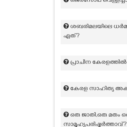
ജെർസോപ്പ വെള്ളച്ചാ
ശബരിമലയിലെ ധർമ്മശാ
ഏത്?
പ്രാചീന കേരളത്തിൽ ന
കേരള സാഹിത്യ അക്
ഒരു ജാതി,ഒരു മതം ഒ
സാമൂഹ്യപരിഷ്കർത്താവ്?