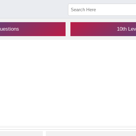
uestions
10th Le