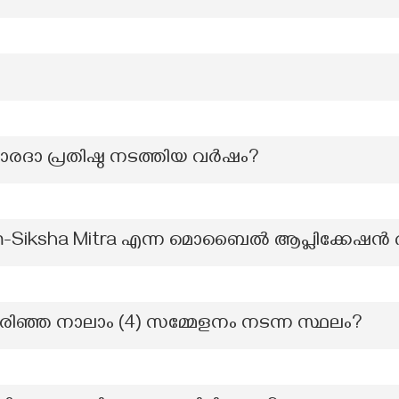
രദാ പ്രതിഷ്ഠ നടത്തിയ വര്‍ഷം?
m-Siksha Mitra എന്ന മൊബൈൽ ആപ്ലിക്കേഷൻ 
ിരിഞ്ഞ നാലാം (4) സമ്മേളനം നടന്ന സ്ഥലം?