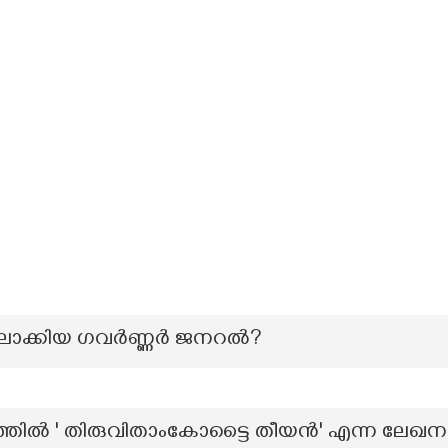
്തലാക്കിയ ഗവർണ്ണർ ജനറൽ?
രത്തിൽ ' തിരുവിതാംകോട്ടൈ തീയൻ' എന്ന ലേഖ