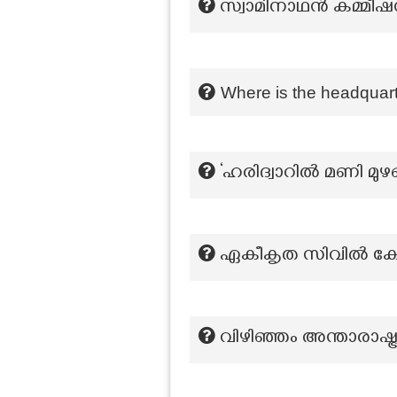
സ്വാമിനാഥൻ കമ്മീഷൻ എ
Where is the headquar
‘ഹരിദ്വാറിൽ മണി മുഴ
ഏകീകൃത സിവിൽ കോഡ
വിഴിഞ്ഞം അന്താരാഷ്ട്