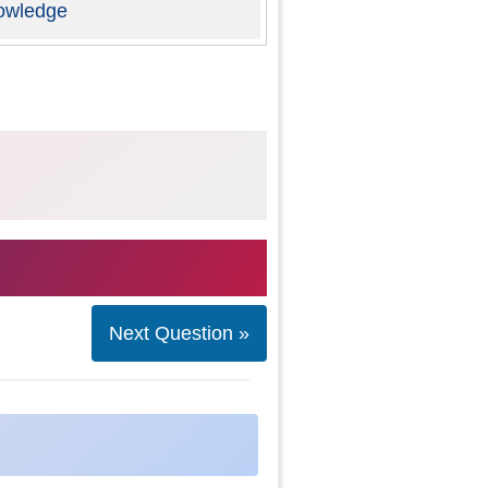
owledge
Next Question »