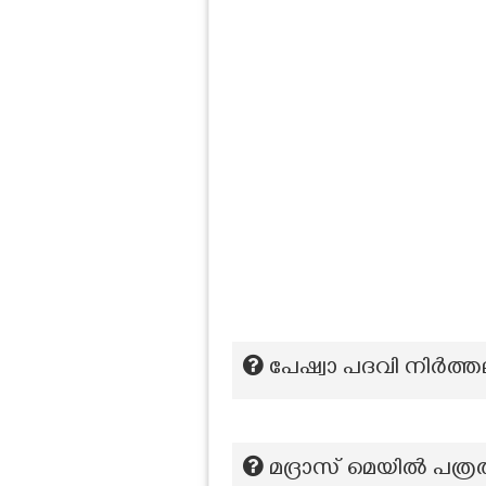
പേഷ്വാ പദവി നിർത
മദ്രാസ് മെയിൽ പത്