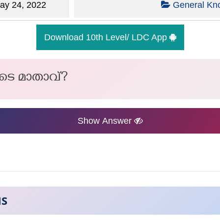
y 24, 2022
General Kn
Download 10th Level/ LDC App
 മാതാവ്?
Show Answer
NS