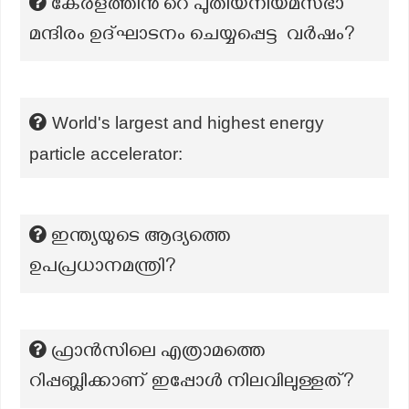
കേരളത്തിൻ്റെ പുതിയനിയമസഭാ
മന്ദിരം ഉദ്‌ഘാടനം ചെയ്യപ്പെട്ട വർഷം?
World's largest and highest energy
particle accelerator:
ഇന്ത്യയുടെ ആദ്യത്തെ
ഉപപ്രധാനമന്ത്രി?
ഫ്രാൻസിലെ എത്രാമത്തെ
റിപ്പബ്ലിക്കാണ് ഇപ്പോൾ നിലവിലുള്ളത്?