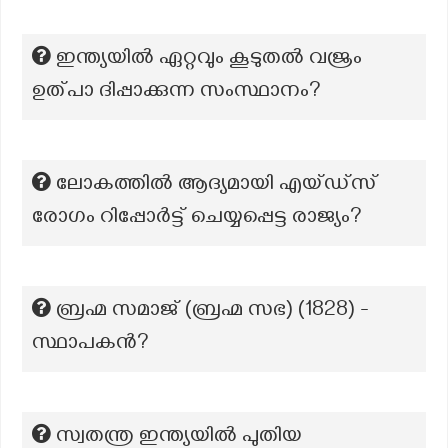
ഇന്ത്യയിൽ ഏറ്റവും കൂടുതൽ വജ്രം
ഉത്പാ ദിപ്പാക്കുന്ന സംസ്ഥാനം?
ലോകത്തിൽ ആദ്യമായി എയ്ഡ്സ്
രോഗം റിപ്പോർട്ട് ചെയ്യപ്പെട്ട രാജ്യം?
ബ്രഹ്മ സമാജ് (ബ്രഹ്മ സഭ) (1828) -
സ്ഥാപകന്‍?
സ്വതന്ത്ര ഇന്ത്യയിൽ പുതിയ