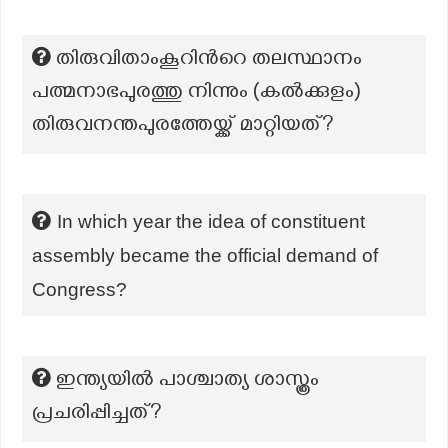
തിരുവിതാംകൂറിന്‍റെ തലസ്ഥാനം
പത്മനാഭപുരത്തു നിന്നും (കൽക്കുളം)
തിരുവനന്തപുരത്തേയ്ക്ക് മാറ്റിയത്?
In which year the idea of constituent
assembly became the official demand of
Congress?
ഇന്ത്യയിൽ പാശ്ചാത്യ ശാസ്ത്രം
പ്രചരിപ്പിച്ചത്?