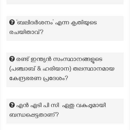
‘ബലിദർശനം’ എന്ന കൃതിയുടെ
രചയിതാവ്?
രണ്ട് ഇന്ത്യൻ സംസ്ഥാനങ്ങളുടെ
(പഞ്ചാബ് & ഹരിയാന) തലസ്ഥാനമായ
കേന്ദ്രഭരണ പ്രദേശം?
എൻ എടി പി സി ഏതു വകുപ്പുമായി
ബന്ധപ്പെട്ടതാണ്?