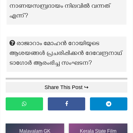
നാണയസമ്പ്രദായം നിലവിൽ വന്നത്
എന്ന്?
രാജാറാം മോഹൻ റോയിയുടെ
ആശയങ്ങൾ പ്രചരിപ്പിക്കൻ ദേവേന്ദ്രനാഥ്
ടാഗോർ ആരംഭിച്ച സംഘടന?
Share This Post ↪
Malayalam GK
Kerala State Film