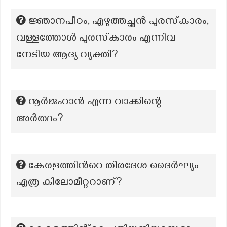
ജ്ഞാനപീഠം, എഴുത്തച്ഛൻ പുരസ്‌കാരം,
വള്ളത്തോൾ പുരസ്‌കാരം എന്നിവ
നേടിയ ആദ്യ വ്യക്തി?
നൂർജഹാൻ എന്ന വാക്കിന്റെ
അർത്ഥം?
കേരളത്തിന്‍റെ തീരദേശ ദൈര്‍ഘ്യം
എത്ര കിലോമീറ്ററാണ്?