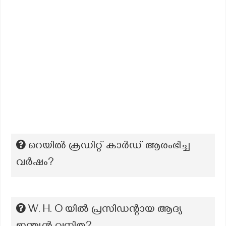
റെയിൽ ക്രഡിറ്റ് കാർഡ് ആരംഭിച്ച
വർഷം?
W. H. O യിൽ പ്രസിഡന്റായ ആദ്യ