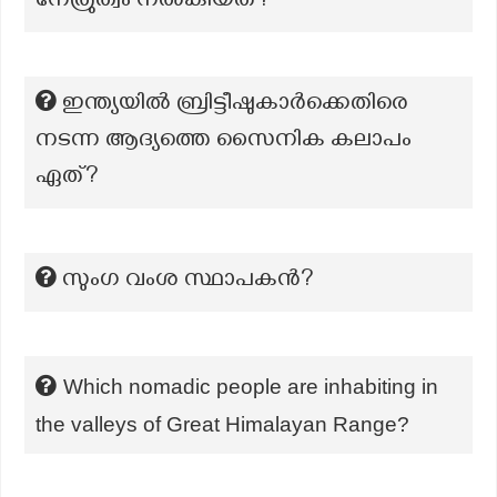
നേത്രുത്വം നൽകിയത്?
ഇന്ത്യയിൽ ബ്രിട്ടീഷുകാർക്കെതിരെ
നടന്ന ആദ്യത്തെ സൈനിക കലാപം
ഏത്?
സുംഗ വംശ സ്ഥാപകന്‍?
Which nomadic people are inhabiting in
the valleys of Great Himalayan Range?