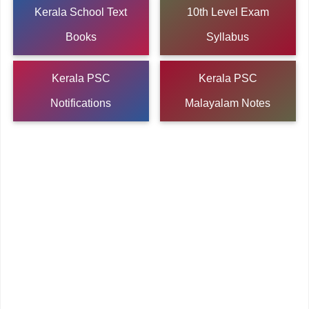
Kerala School Text
10th Level Exam
Books
Syllabus
Kerala PSC
Kerala PSC
Notifications
Malayalam Notes