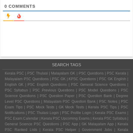
0
COMMENTS
SEARCH TAGS
Kerala PSC | PSC Thulasi | Malayalam GK | PSC Questions | PSC Kerala |
Malayalam PSC Questions | PSC GK | KPSC Questions | PSC GK English |
English GK | PSC English Questions | PSC General Science Questions |
PSC Syllabus | PSC Previous Questions | PSC Model Questions | PSC
Science Questions | PSC Question Paper | PSC Question Bank | Degree
Level PSC Questions | Malayalam PSC Question Bank | PSC Notes | PSC
Exam Tips | PSC Mock Tests | GK Mock Tests | Kerala PSC Tips | PSC
Notifications | PSC Thulasi Login | PSC Profile Login | Kerala PSC Exams |
PSC Exam Calendar | Kerala PSC Upcoming Exams | Kerala PSC Syllabus |
General Science PSC Questions | PSC App | GK Malayalam App | Kerala
PSC Ranked Lists | Kerala PSC Helper | Government Jobs | Kerala