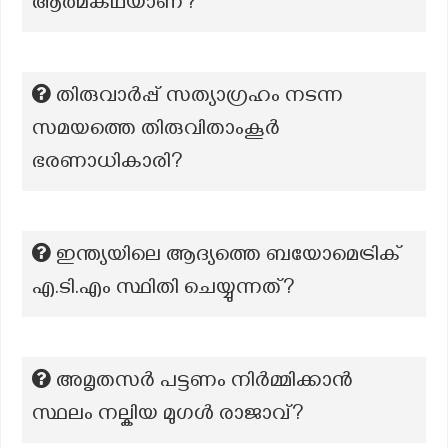
ആത്മകഥയാണ്?
തിരുവാർപ്പ് സത്യാഗ്രഹം നടന്ന
സമയത്തെ തിരുവിതാംകൂർ
ഭരണാധികാരി?
ഇന്ത്യയിലെ ആദ്യത്തെ ബയോമെട്രിക്
എ.ടി.എം സ്ഥിതി ചെയ്യുന്നത്?
അമൃതസർ പട്ടണം നിർമ്മിക്കാൻ
സ്ഥലം നല്കിയ മുഗൾ രാജാവ്?