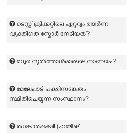
ടെസ്റ്റ് ക്രിക്കറ്റിലെ ഏറ്റവും ഉയർന്ന
വ്യക്തിഗത സ്കോർ നേടിയത്?
മധുര സുൽത്താൻമാരുടെ നാണയം?
മേലേപ്പാട് പക്ഷിസങ്കേതം
സ്ഥിതിചെയ്യുന്ന സംസ്ഥാനം?
ഝങ്കാരപ്പക്ഷി (ഹമ്മിങ്