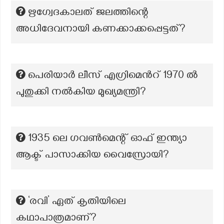
ഋഗ്വേദകാലത് ജലത്തിന്റെ
അധിദേവനായി കണക്കാക്കപ്പെട്ടത്?
പെരിയാർ ലീസ് എഗ്രിമെന്‍റ് 1970 ൽ
പുതുക്കി നൽകിയ മുഖ്യമന്ത്രി?
1935 ലെ ഗവൺമെന്റ് ഓഫ് ഇന്ത്യാ
ആക്ട് പാസാക്കിയ വൈസ്രോയി?
‘രവി’ ഏത് കൃതിയിലെ
കഥാപാത്രമാണ്?