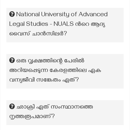
National University of Advanced
Legal Studies - NUALS ന്‍റെ ആദ്യ
വൈസ് ചാൻസിലർ?
ഒരു വൃക്ഷത്തിന്റെ പേരിൽ
അറിയപ്പെടുന്ന കേരളത്തിലെ ഏക
വന്യജീവി സങ്കേതം ഏത്?
ഛാക്രി ഏത് സംസ്ഥാനത്തെ
നൃത്തരൂപമാണ്?