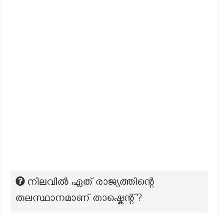
നിലവിൽ ഏത് രാജ്യത്തിന്റെ
തലസ്ഥാനമാണ് താഷ്കെന്റ്?