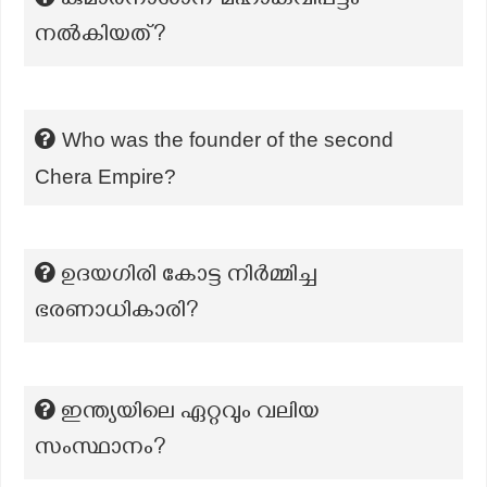
കുമാരനാശാന് മഹാകവിപ്പട്ടം
നല്‍കിയത്?
Who was the founder of the second
Chera Empire?
ഉദയഗിരി കോട്ട നിർമ്മിച്ച
ഭരണാധികാരി?
ഇന്ത്യയിലെ ഏറ്റവും വലിയ
സംസ്ഥാനം?