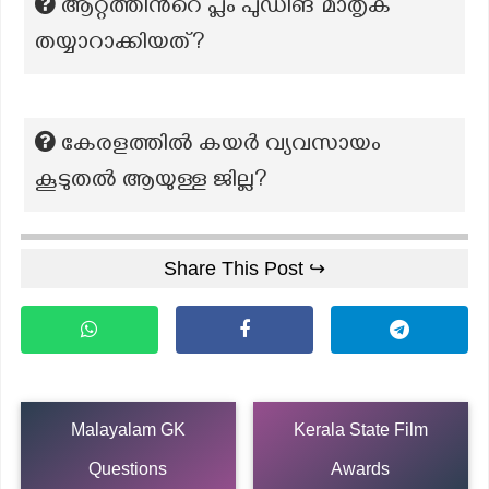
ആറ്റത്തിൻറെ പ്ലം പുഡിങ് മാതൃക
തയ്യാറാക്കിയത്?
കേരളത്തില്‍ കയര്‍ വ്യവസായം
കൂടുതല്‍ ആയുള്ള ജില്ല?
Share This Post ↪
Malayalam GK
Kerala State Film
Questions
Awards