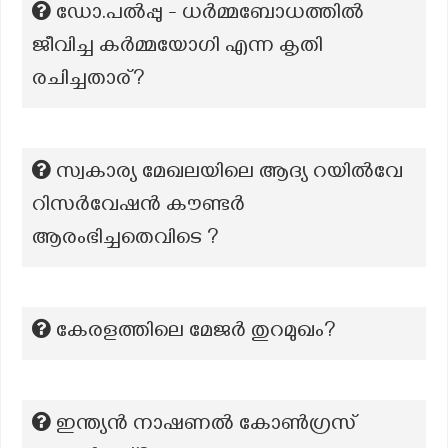
ഡോ.പൽപ്പു - ധർമ്മബോധത്തിൽ
ജീവിച്ച കർമ്മയോഗി എന്ന കൃതി
രചിച്ചതാര്?
സ്വകാര്യ മേഖലയിലെ ആദ്യ റയിൽവേ
റിസർവേഷൻ കൗണ്ടർ
ആരംഭിച്ചതെവിടെ ?
കേരളത്തിലെ മേജർ തുറമുഖം?
ഇന്ത്യൻ നാഷണൽ കോൺഗ്രസ്