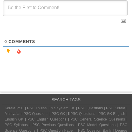
0
COMMENTS
SEARCH TAGS
Kerala PSC | PSC Thulasi | Malayalam GK | PSC Questions | PSC Kerala |
Malayalam PSC Questions | PSC GK | KPSC Questions | PSC GK English |
English GK | PSC English Questions | PSC General Science Questions |
PSC Syllabus | PSC Previous Questions | PSC Model Questions | PSC
Science Questions | PSC Question Paper | PSC Question Bank | Degree