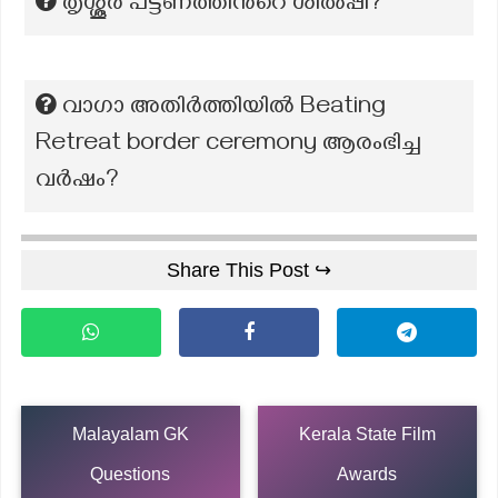
തൃശ്ശൂര്‍ പട്ടണത്തിന്‍റെ ശില്‍പ്പി?
വാഗാ അതിർത്തിയിൽ Beating
Retreat border ceremony ആരംഭിച്ച
വർഷം?
Share This Post ↪
Malayalam GK
Kerala State Film
Questions
Awards