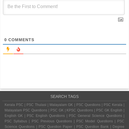
0
COMMENTS
SEARCH TAGS
Kerala PSC | PSC Thulasi | Malayalam GK | PSC Questions | PSC Kerala |
Malayalam PSC Questions | PSC GK | KPSC Questions | PSC GK English |
English GK | PSC English Questions | PSC General Science Questions |
PSC Syllabus | PSC Previous Questions | PSC Model Questions | PSC
Science Questions | PSC Question Paper | PSC Question Bank | Degree