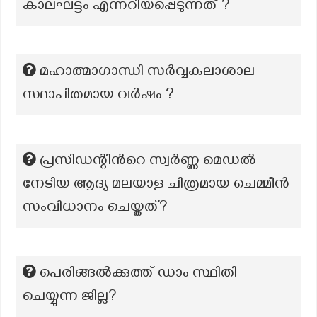
കാലഘട്ടം എന്നറിയപ്പെടുന്നത് ?
മഹാത്മാഗാന്ധി സർവ്വകലാശാല
സ്ഥാപിതമായ വർഷം ?
പ്രസിഡന്റിന്‍റെ സ്വർണ്ണ മെഡൽ
നേടിയ ആദ്യ മലയാള ചിത്രമായ ചെമ്മീൻ
സംവിധാനം ചെയ്തത്?
പെരിങ്ങൽക്കുത്ത് ഡാം സ്ഥിതി
ചെയ്യുന്ന ജില്ല?