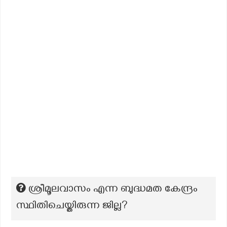
ശ്രീമൂലവാസം എന്ന ബുദ്ധമത കേന്ദ്രം
സ്ഥിതിചെയ്തിരുന്ന ജില്ല?