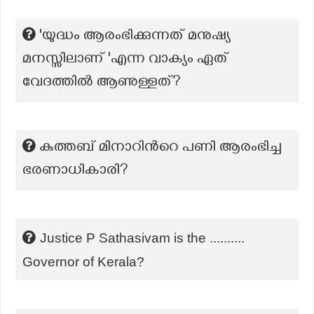
'യുദ്ധം ആരംഭിക്കുന്നത് മനുഷ്യ
മനസ്സിലാണ് 'എന്ന വാക്യം ഏത്
വേദത്തിൽ ആണുള്ളത്?
കുത്തബ് മിനാറിന്‍റെ പണി ആരംഭിച്ച
ഭരണാധികാരി?
Justice P Sathasivam is the ..........
Governor of Kerala?