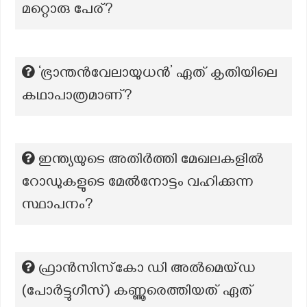
മറ്റൊരു പേര്?
‘ഭ്രാന്തൻവേലായുധൻ’ ഏത് കൃതിയിലെ
കഥാപാത്രമാണ്?
ഇന്ത്യയുടെ അതിർത്തി മേഖലകളിൽ
റോഡുകളുടെ മേൽനോട്ടം വഹിക്കുന്ന
സ്ഥാപനം?
ഫ്രാൻസിസ്‌കോ ഡി അൽമെയ്ഡ
(പോർട്ടുഗീസ്) കണ്ണൂരെത്തിയത് ഏത്