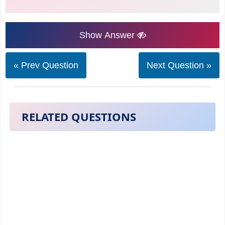
Show Answer
« Prev Question
Next Question »
RELATED QUESTIONS