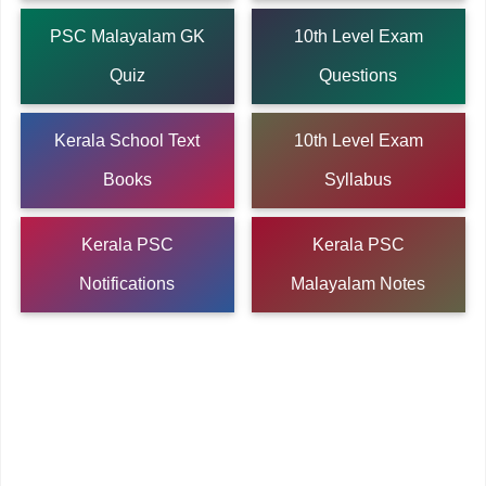
PSC Malayalam GK
10th Level Exam
Quiz
Questions
Kerala School Text
10th Level Exam
Books
Syllabus
Kerala PSC
Kerala PSC
Notifications
Malayalam Notes