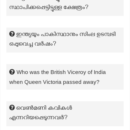
സ്ഥാപിക്കപ്പെട്ടിട്ടുള്ള ക്ഷേത്രം?
ഇന്ത്യയും പാകിസ്ഥാനും സിംല ഉടമ്പടി
ഒപ്പുവെച്ച വർഷം?
Who was the British Viceroy of India
when Queen Victoria passed away?
വെൺമണി കവികൾ
എന്നറിയപ്പെടുന്നവര്‍?