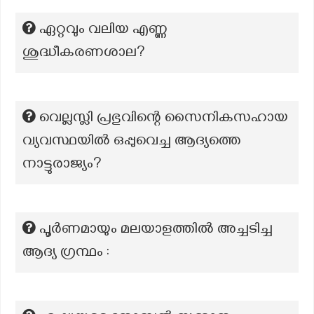
ഏറ്റവും വലിയ എണ്ണ
ശുദ്ധീകരണശാല?
വെല്ലസ്ലി പ്രഭുവിന്റെ സൈനികസഹായ
വ്യവസ്ഥയിൽ ഒപ്പുവെച്ച ആദ്യത്തെ
നാട്ടുരാജ്യം?
പൂർണമായും മലയാളത്തിൽ അച്ചടിച്ച
ആദ്യ ഗ്രന്ഥം :