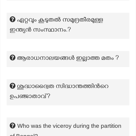
ഏറ്റവും കൂടുതൽ സമുദ്രതീരമുള്ള
ഇന്ത്യൻ സംസ്ഥാനം.?
ആരാധനാലയങ്ങൾ ഇല്ലാത്ത മതം ?
ശുദ്ധാദ്വൈത സിദ്ധാന്തത്തിന്‍റെ
ഉപഞ്ജാതാവ്?
Who was the viceroy during the partition