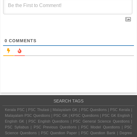
0
COMMENTS
SEARCH TAGS
Kerala PSC | PSC Thulasi | Malayalam GK | PSC Questions | PSC Kerala |
Malayalam PSC Questions | PSC GK | KPSC Questions | PSC GK English |
English GK | PSC English Questions | PSC General Science Questions |
PSC Syllabus | PSC Previous Questions | PSC Model Questions | PSC
Science Questions | PSC Question Paper | PSC Question Bank | Degree