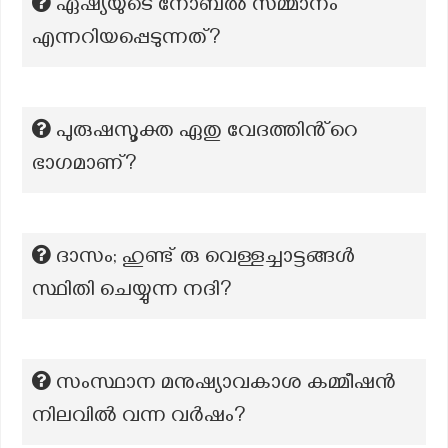
ഏഷ്യയുടെ നോബൽ സമ്മാനം
എന്നറിയപ്പെടുന്നത്?
പുരുഷസൂക്ത ഏതു വേദത്തിൻ്റെ
ഭാഗമാണ്?
ദാസം; ഹുണ്ട് രു വെള്ളച്ചാട്ടങ്ങൾ
സ്ഥിതി ചെയ്യുന്ന നദി?
സംസ്ഥാന മനുഷ്യാവകാശ കമ്മീഷൻ
നിലവിൽ വന്ന വർഷം?