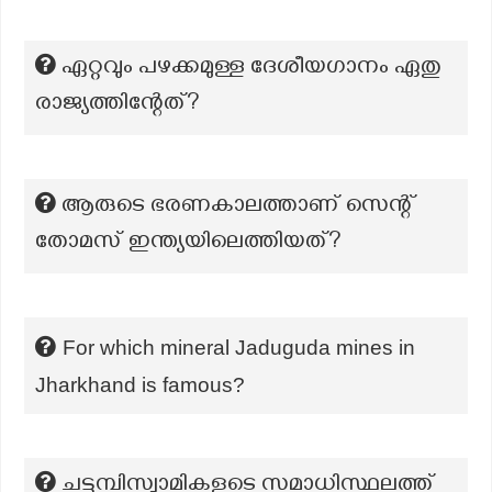
ഏറ്റവും പഴക്കമുള്ള ദേശീയഗാനം ഏതു
രാജ്യത്തിന്റേത്?
ആരുടെ ഭരണകാലത്താണ് സെന്റ്
തോമസ് ഇന്ത്യയിലെത്തിയത്?
For which mineral Jaduguda mines in
Jharkhand is famous?
ചട്ടമ്പിസ്വാമികളുടെ സമാധിസ്ഥലത്ത്