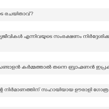
ുടെ രചയിതാവ്?
്യജീവികൾ എന്നിവയുടെ സംരക്ഷണം നിർദ്ദേശിക
ചണ്ടാളൻ കർമ്മത്താൽ തന്നെ ബ്രാഹ്മണൻ ഇപ്
ിന്റെ നിർമാണത്തിന് സഹായിയായ ഊരാളി ഗോത്