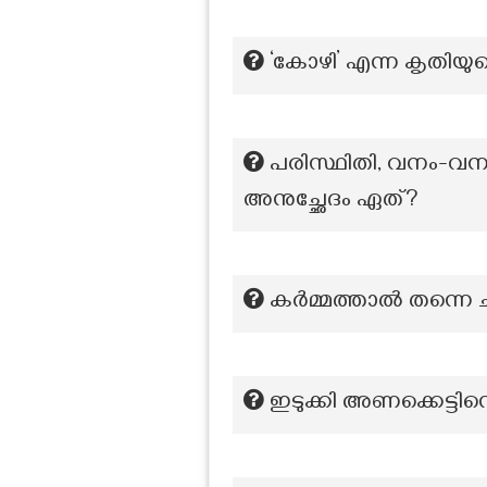
‘കോഴി’ എന്ന കൃതിയ
പരിസ്ഥിതി, വനം-വന
അനുച്ഛേദം ഏത്?
കർമ്മത്താൽ തന്നെ 
ഇടുക്കി അണക്കെട്ട