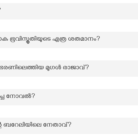
?
ലോക ഭൂവിസ്തൃതിയുടെ എത്ര ശതമാനം?
 ഭരണിലെത്തിയ മുഗൾ രാജാവ്?
ച്ച നോവല്‍?
്റെ ബറേലിയിലെ നേതാവ്?