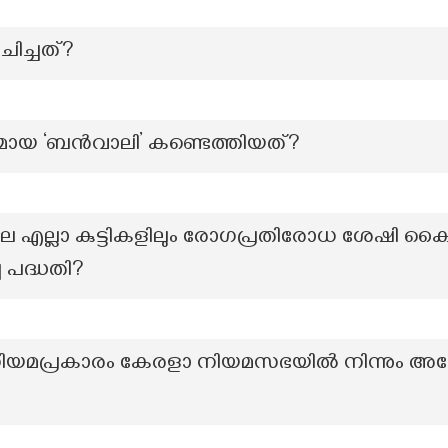
ിച്ചത്?
്രമായ ‘ബൻവാലി’ കണ്ടെത്തിയത്?
യിലെ എല്ലാ കുട്ടികളിലും രോഗപ്രതിരോധ ശേഷി ക
 പദ്ധതി?
നിയമപ്രകാരം കേരളാ നിയമസഭയിൽ നിന്നും അയോഗ