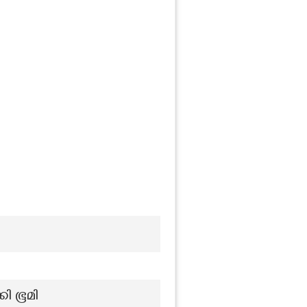
ി ഭൂമി