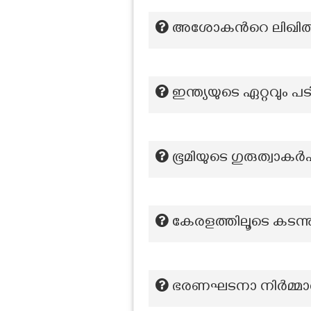
അശോകന്‍റെ ലിഖിതങ്ങ
ഇന്ത്യയുടെ ഏറ്റവും 
ഭൂമിയുടെ ഗുരുത്വാകർഷ
കേരളത്തിലൂടെ കടന
ഭരണഘടനാ നിർമ്മാണ