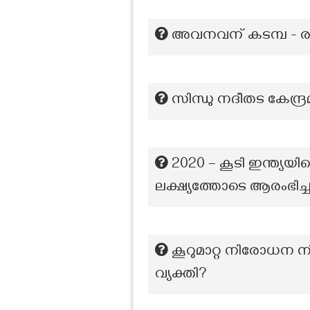
അവനവന് കടമ്പ - രച
സിന്ധു നദീതട കേന്ദ
2020 – കൂടി ഇന്ത്യ
ലക്ഷ്യത്തോടെ ആരംഭിച്ച
കൂറുമാറ്റ നിരോധന 
വ്യക്തി?