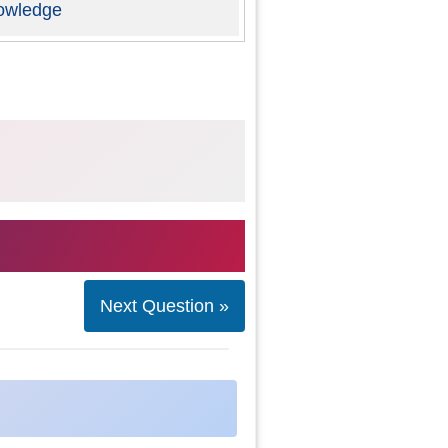
owledge
Next Question »