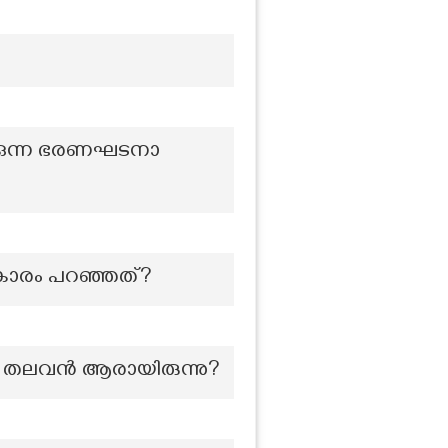
്കുന്ന ഭരണഘടനാ
രകാരം പറഞ്ഞത്?
ര തലവൻ ആരായിരുന്നു?