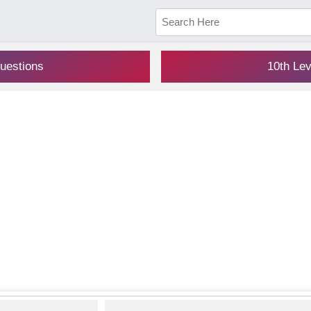
uestions
10th Le