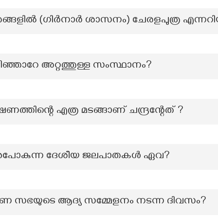
ളിൽ (ഗിർനാർ ശാസനം) ചേരളപുത്ര എന്നറിയപ്പെ
പടിഞ്ഞാറേ അറ്റത്തുള്ള സംസ്ഥാനം?
ണത്തിന്റെ എത്ര മടങ്ങാണ് ചന്ദ്രന്റേത് ?
്നുപോകുന്ന ദേശീയ ജലപാതകൾ ഏവ?
 സഭയുടെ ആദ്യ സമ്മേളനം നടന്ന ദിവസം?