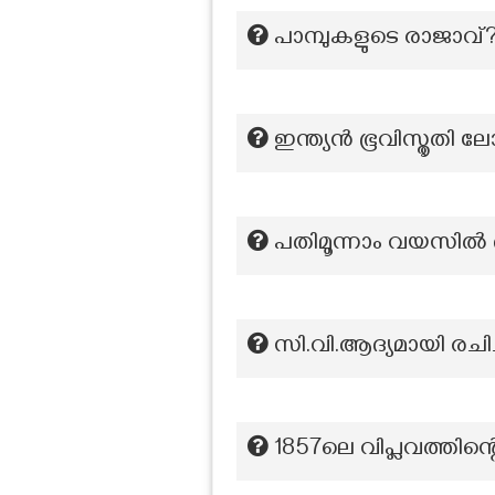
പാമ്പുകളുടെ രാജാവ്
ഇന്ത്യൻ ഭൂവിസ്തൃതി 
പതിമൂന്നാം വയസിൽ
സി.വി.ആദ്യമായി രചി
1857ലെ വിപ്ലവത്തിന