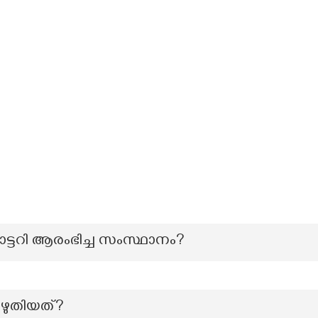
ോട്ടറി ആരംഭിച്ച സംസ്ഥാനം?
എഴുതിയത്?