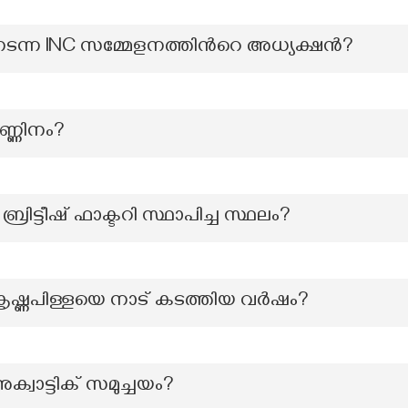
‍ നടന്ന INC സമ്മേളനത്തിന്‍റെ അധ്യക്ഷന്‍?
ണ്ണിനം?
്രിട്ടീഷ് ഫാക്ടറി സ്ഥാപിച്ച സ്ഥലം?
കൃഷ്ണപിള്ളയെ നാട് കടത്തിയ വർഷം?
്വാട്ടിക് സമുച്ചയം?