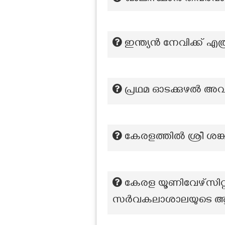
ഇന്ത്യൻ നേവിക്ക് 
പ്രഥമ ഓടക്കുഴല്‍ അ
കേരളത്തിൽ ശ്രീ 
കേരള യൂണിവേഴ്സിറ
സർവകലാശാലയുടെ ആ