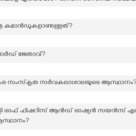
എത്ര കമാൻഡുകളാണുള്ളത്?
വാര്‍ഡ് ജേതാവ്?
ശങ്കര സംസ്‌കൃത സർവകലാശാലയുടെ ആസ്ഥാനം
്റി ഓഫ് ഫിഷറീസ് ആൻഡ് ഓഷ്യൻ സയൻസ് എന്ന
സ്ഥാനം?