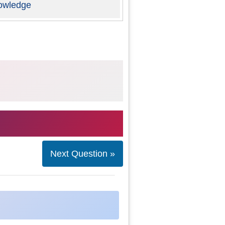
owledge
Next Question »