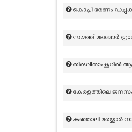
കൊച്ചി ഭരണം ഡച്ചു
സൗത്ത് മലബാര്‍ ഗ്ര
തിരുവിതാംകൂറിൽ 
കേരളത്തിലെ ജനസംഖ്
കുഞ്ഞാലി മരയ്ക്കാർ