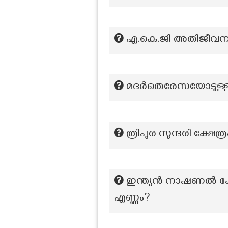
എ.കെ.ജി അതിജീവനത്ത
മദർതെരേസയോടുള്ള ആദ
ത്രിപുര സുന്ദരി ക്ഷേത്
ഇന്ത്യൻ നാഷണൽ കോൺ
എണ്ണം?