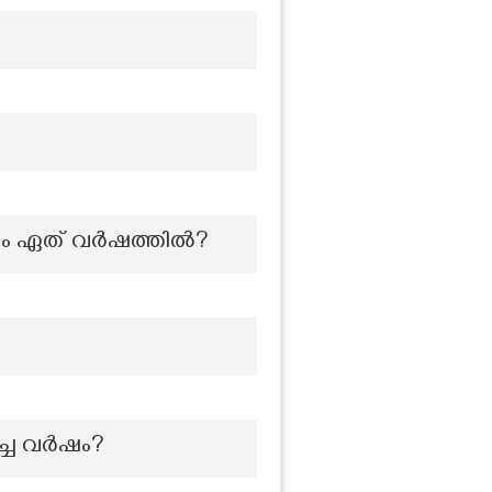
ം ഏത് വർഷത്തിൽ?
ച്ച വർഷം?