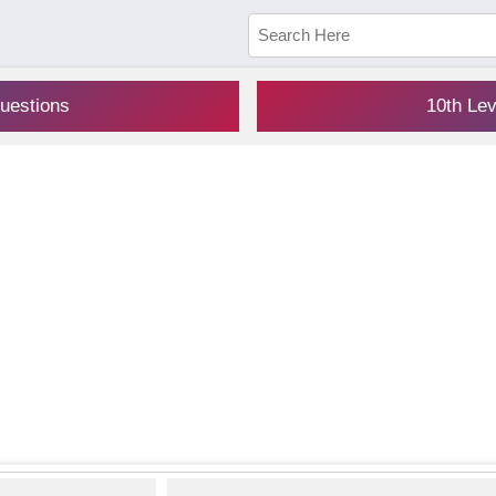
uestions
10th Le