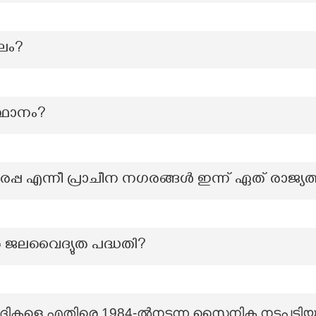
ലം?
ഥാനം?
എന്നീ പ്രാചീന നഗരങ്ങൾ ഇന്ന് ഏത് രാജ്യത്ത് 
േ ജലവൈദ്യുത പദ്ധതി?
ാദികളെ എതിരെ 1984-ൽനടന്ന സൈനിക നടപടിയു