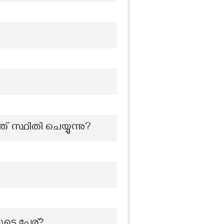
സ്ഥിതി ചെയ്യുന്നു?
ടെ പേര്?