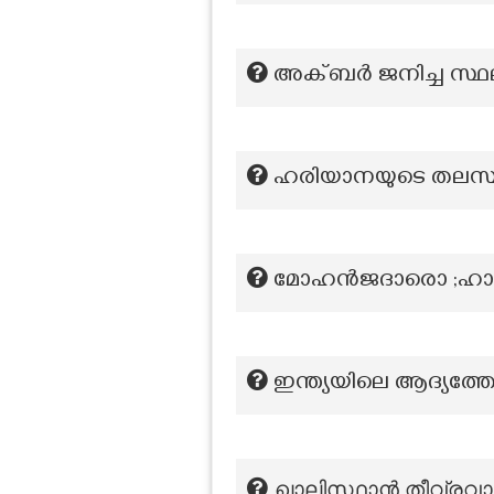
അക്ബർ ജനിച്ച സ്ഥ
ഹരിയാനയുടെ തലസ്
മോഹൻജദാരൊ ;ഹാരപ്പ 
ഇന്ത്യയിലെ ആദ്യത്ത
ഖാലിസ്ഥാൻ തീവ്രവ