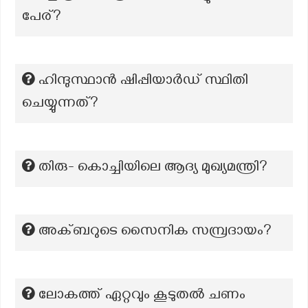
പേര്?
ഹിന്ദുസ്ഥാൻ ഷിപ്പിയാർഡ് സ്ഥിതി
ചെയ്യുന്നത്?
തിരു- കൊച്ചിയിലെ ആദ്യ മുഖ്യമന്ത്രി?
അക്ബറുടെ സൈനിക സമ്പ്രദായം?
ലോകത്ത് ഏറ്റവും കൂടുതൽ ചണം