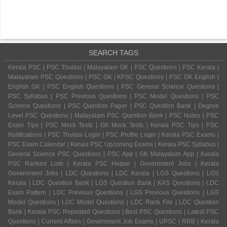
SEARCH TAGS
Kerala PSC | PSC Thulasi | Malayalam GK | PSC Questions | PSC Kerala |
Malayalam PSC Questions | PSC GK | KPSC Questions | PSC GK English |
English GK | PSC English Questions | PSC General Science Questions |
PSC Syllabus | PSC Previous Questions | PSC Model Questions | PSC
Science Questions | PSC Question Paper | PSC Question Bank | Degree
Level PSC Questions | Malayalam PSC Question Bank | PSC Notes | PSC
Exam Tips | PSC Mock Tests | GK Mock Tests | Kerala PSC Tips | PSC
Notifications | PSC Thulasi Login | PSC Profile Login | Kerala PSC Exams |
PSC Exam Calendar | Kerala PSC Upcoming Exams | Kerala PSC Syllabus |
General Science PSC Questions | PSC App | GK Malayalam App | Kerala
PSC Ranked Lists | Kerala PSC Helper | Government Jobs | Kerala
Government Jobs | LDC Questions | LDC Kerala | LGS Questions | LGS
Kerala | LDC Question Bank | LGS Question Bank | KAS Questions | LDC
Exam Pattern | LDC Previous Questions | LGS Previous Questions | LGS
Model Questions | LDC Model Questions | LDC Rank File | LDC Question
Bank | Kerala PSC Repeated Questions | Best PSC Questions | Latest PSC
Questions | Current Affairs | Government Job Exams | UPSC | RRB | Kerala