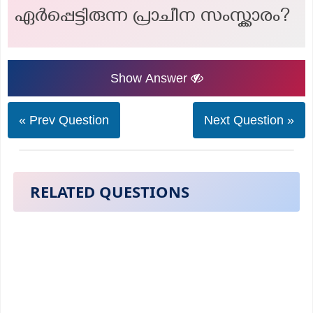
ഏർപ്പെട്ടിരുന്ന പ്രാചീന സംസ്ക്കാരം?
Show Answer
« Prev Question
Next Question »
RELATED QUESTIONS