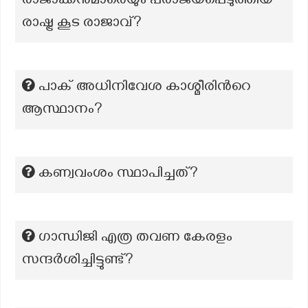
രാജാക്കൻമാരെയും പരാജയപ്പെടുത്തിയ
രാഷ്ട്ര കൂട രാജാവ്?
പാക് അധിനിവേശ കാശ്മീരിന്‍റെ
ആസ്ഥാനം?
കണ്വവംശം സ്ഥാപിച്ചത്?
ഗാന്ധിജി എത്ര തവണ കേരളം
സന്ദർശിച്ചിട്ടുണ്ട്?