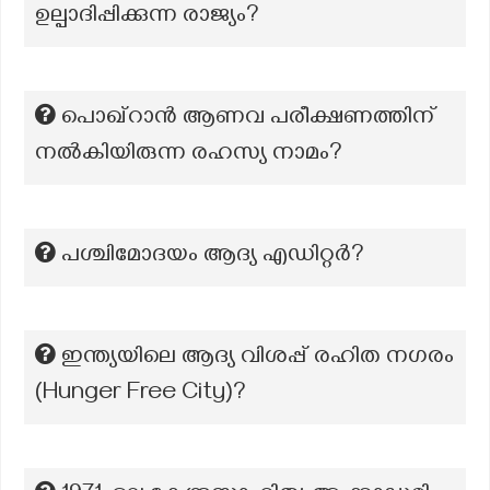
ഉല്പാദിപ്പിക്കുന്ന രാജ്യം?
പൊഖ്റാൻ ആണവ പരീക്ഷണത്തിന്
നൽകിയിരുന്ന രഹസ്യ നാമം?
പശ്ചിമോദയം ആദ്യ എഡിറ്റര്‍?
ഇന്ത്യയിലെ ആദ്യ വിശപ്പ് രഹിത നഗരം
(Hunger Free City‌)?