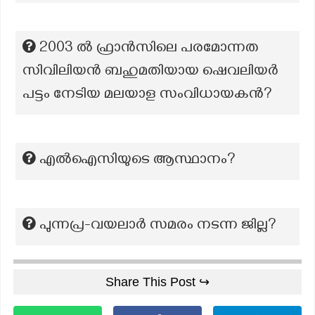
2003 ല്‍ ഫ്രാന്‍സിലെ പരമോന്നത
സിവിലിയന്‍ ബഹുമതിയായ ഷെവലിയര്‍
പട്ടം നേടിയ മലയാള സംവിധായകന്‍?
എൽഐസിയുടെ ആസ്ഥാനം?
പുന്നപ്ര-വയലാർ സമരം നടന്ന ജില്ല?
Share This Post ↪