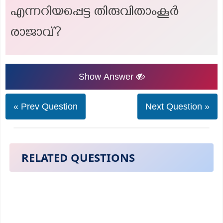
എന്നറിയപ്പെട്ട തിരുവിതാംകൂർ
രാജാവ്?
Show Answer
« Prev Question
Next Question »
RELATED QUESTIONS