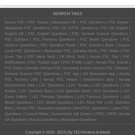
SEARCH TAGS
Kerala PSC | PSC Thulasi | Malayalam GK | PSC Questions | PSC Kerala |
Malayalam PSC Questions | PSC GK | KPSC Questions | PSC GK English |
English GK | PSC English Questions | PSC General Science Questions |
PSC Syllabus | PSC Previous Questions | PSC Model Questions | PSC
Science Questions | PSC Question Paper | PSC Question Bank | Degree
Level PSC Questions | Malayalam PSC Question Bank | PSC Notes | PSC
Exam Tips | PSC Mock Tests | GK Mock Tests | Kerala PSC Tips | PSC
Notifications | PSC Thulasi Login | PSC Profile Login | Kerala PSC Exams |
PSC Exam Calendar | Kerala PSC Upcoming Exams | Kerala PSC Syllabus |
General Science PSC Questions | PSC App | GK Malayalam App | Kerala
PSC Ranked Lists | Kerala PSC Helper | Government Jobs | Kerala
Government Jobs | LDC Questions | LDC Kerala | LGS Questions | LGS
Kerala | LDC Question Bank | LGS Question Bank | KAS Questions | LDC
Exam Pattern | LDC Previous Questions | LGS Previous Questions | LGS
Model Questions | LDC Model Questions | LDC Rank File | LDC Question
Bank | Kerala PSC Repeated Questions | Best PSC Questions | Latest PSC
Questions | Current Affairs | Government Job Exams | UPSC | RRB | Kerala
GK Questions | Kerala Questions | Malayalam Questions
Copyright © 2016 - 2023 | By
TECHAntena
&
Adeeb