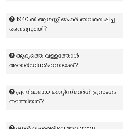
1940 ൽ ആഗസ്റ്റ് ഓഫർ അവതരിപ്പിച്ച
വൈസ്രോയി?
ആദ്യത്തെ വള്ളത്തോൾ
അവാർഡിനർഹനായത്?
പ്രസിദ്ധമായ ഗെറ്റിസ്ബർഗ് പ്രസംഗം
നടത്തിയത്?