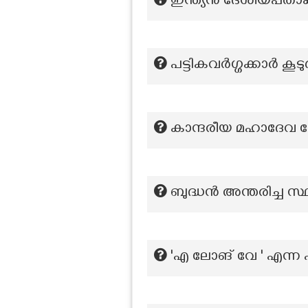
ഇന്ത്യൻ ദേശീയപതാകയ
പട്ടികവര്‍ഗ്ഗക്കാർ കൂടു
കാന്ദരീയ മഹാദേവ ക
ബുദ്ധൻ അന്തരിച്ച സ
'എ ലോങ് വേ ' എന്ന 