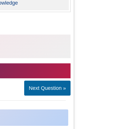
owledge
Next Question »