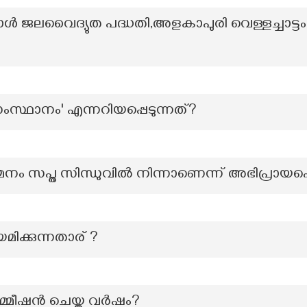
പോൾ ജലവൈദ്യുത പദ്ധതി,അളകാപുരി വെള്ളച്ചാ
സംസ്ഥാനം' എന്നറിയപ്പെടുന്നത്?
സപ്ത സിന്ധുവിൽ നിന്നാണെന്ന് അഭിപ്രായപ്പെ
മിക്കുന്നതാര് ?
 കമ്മീഷൻ ചെയ്ത വർഷം?