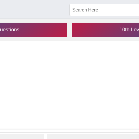
uestions
10th Le