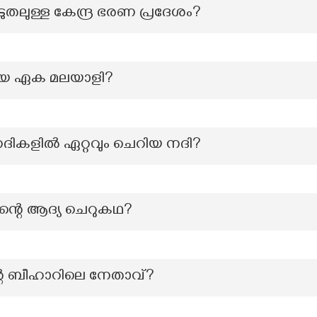
ുതലുള്ള കേന്ദ്ര ഭരണ പ്രദേശം?
ആയ ഏക മലയാളി?
 നദികളില്‍ ഏറ്റവും ചെറിയ നദി?
ന്റെ ആദ്യ ചെറുകഥ?
്റെ ബീഹാറിലെ നേതാവ്?