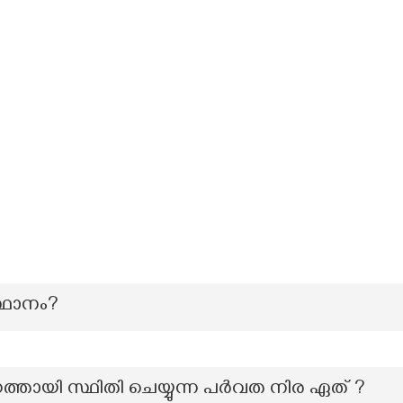
്ഥാനം?
ാഗത്തായി സ്ഥിതി ചെയ്യുന്ന പർവത നിര ഏത് ?