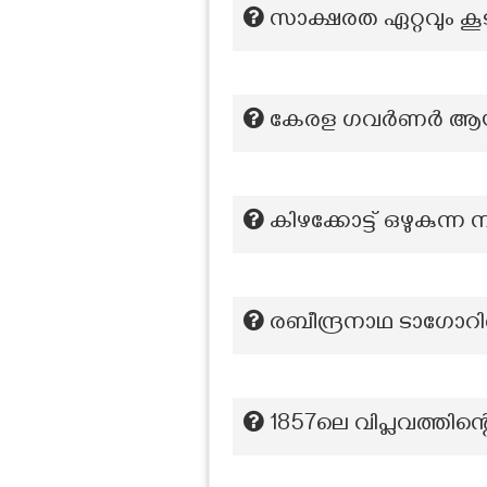
സാക്ഷരത ഏറ്റവും കൂട
കേരള ഗവര്‍ണര്‍ 
കിഴക്കോട്ട് ഒഴുകുന്ന
രബീന്ദ്രനാഥ ടാഗോറി
1857ലെ വിപ്ലവത്തിന