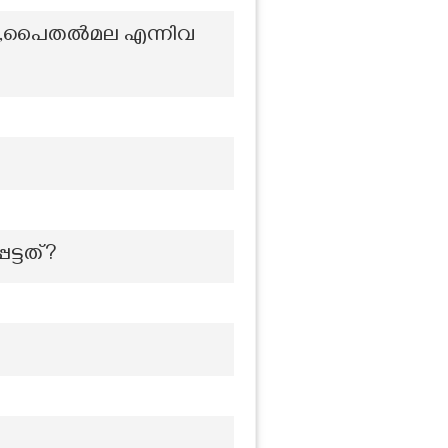
ട്ടം,പൈതൽമല എന്നിവ
ട്ടത്?