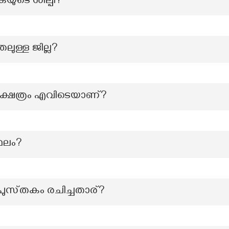
ുടെ ശില്പി?
തലുള്ള ജില്ല?
്ഷേത്രം എവിടെയാണ്?
്ഥലം?
പുസ്‌തകം രചിച്ചതാര്?