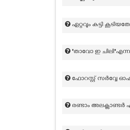
ഏറ്റവും കട്ടി കൂടിയതോട
"താവോ ഇ ചിലി"എന്ന 
ഫോറസ്റ്റ് സർവ്വേ ഓ
രണ്ടാം അലക്സാണ്ടർ 