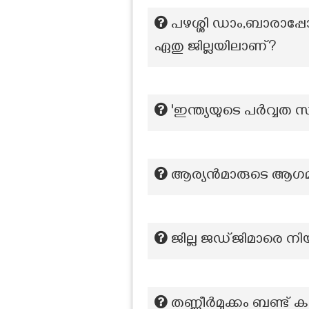
പഴശ്ശി ഡാം,ബാരാപ്
ഏതു ജില്ലയിലാണ്?
'ഇന്ത്യയുടെ പർവ്വത 
ആര്യൻമാരുടെ ആഗമനം 
ജില്ല ജഡ്ജിമാരെ നിയ
തണ്ണീർമുക്കം ബണ്ട്