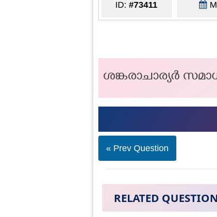
ID:
#73411
Ma
ശങ്കരാചാര്യർ സമ
« Prev Question
RELATED QUESTIO