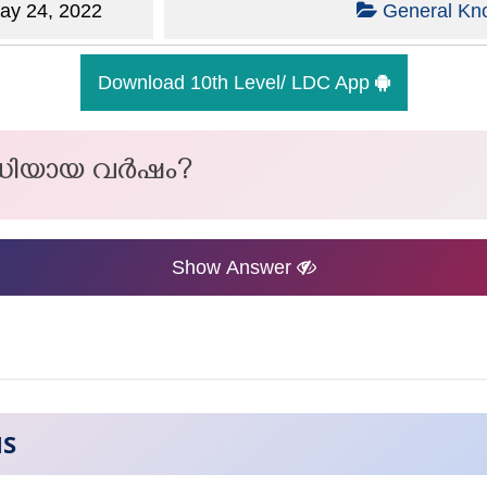
y 24, 2022
General Kn
Download 10th Level/ LDC App
ാധിയായ വർഷം?
Show Answer
NS