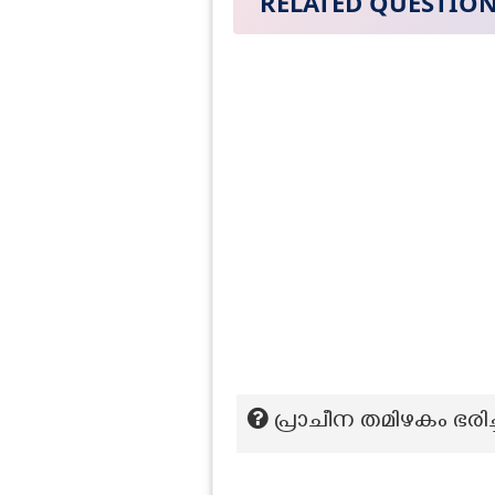
RELATED QUESTIO
പ്രാചീന തമിഴകം ഭരി