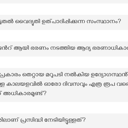
ൂടുതൽ വൈദ്യുതി ഉത്പാദിപ്പിക്കുന്ന സംസ്ഥാനം?
ീജന്‍റ് ആയി ഭരണം നടത്തിയ ആദ്യ ഭരണാധികാ
രകാരം തെറ്റായ മറുപടി നൽകിയ ഉദ്യോഗസ്ഥ
െയുള്ള കാലയളവിൽ ഓരോ ദിവസവും എത്ര രൂപ വരെ
 അധികാരമുണ്ട്?
ലാണ് പ്രസിദ്ധി നേടിയിട്ടുള്ളത്?