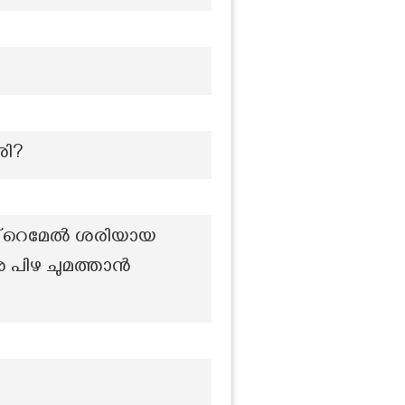
രി?
ൻ്റെമേൽ ശരിയായ
 പിഴ ചുമത്താൻ