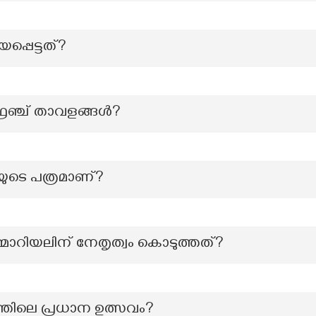
പ്പെട്ടത്?
ഫ്രഞ്ച് താവളങ്ങൾ?
യുടെ പത്രമാണ്?
ോറിയലിന് നേതൃത്വം കൊടുത്തത്?
രത്തിലെ പ്രധാന ഉത്സവം?