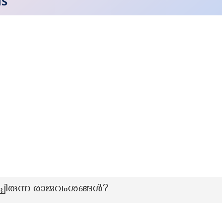
NS
ച്ചിരുന്ന രാജവംശങ്ങൾ?