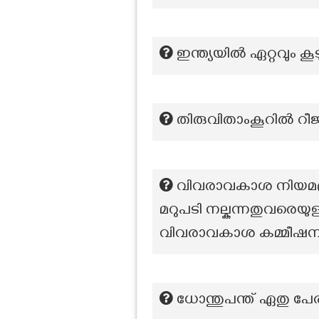
ഇന്ത്യയിൽ ഏറ്റവും ക
തിരുവിതാംകൂറിൽ റ
വിവരാവകാശ നിയമപ്
മറുപടി നല്കുന്നതുവര
വിവരാവകാശ കമ്മീഷന്
ധോന്തുപന്ത് ഏതു പേരി