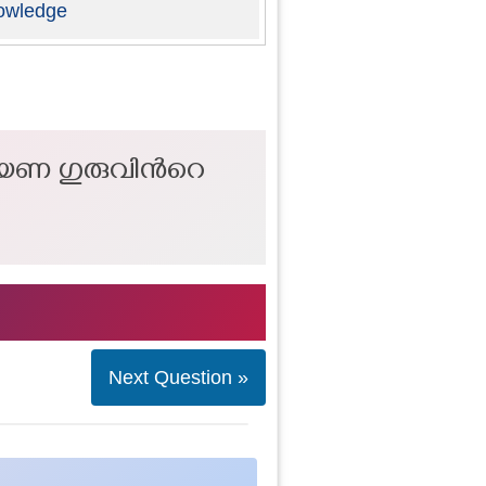
owledge
ായണ ഗുരുവിന്‍റെ
Next Question »