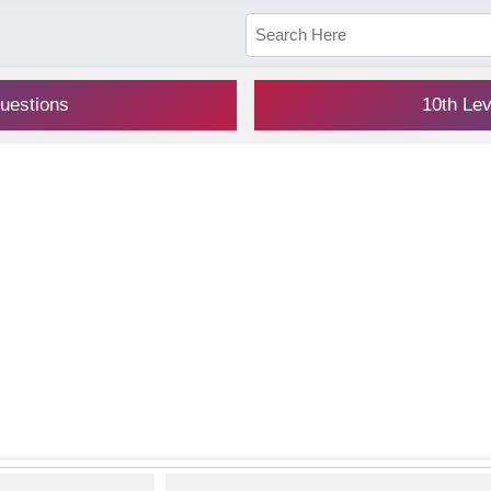
uestions
10th Le