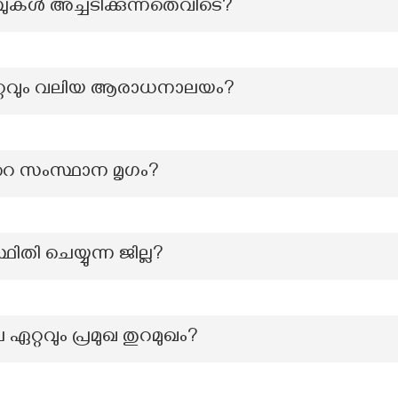
മ്പുകൾ അച്ചടിക്കുന്നതെവിടെ?
ഏറ്റവും വലിയ ആരാധനാലയം?
റെ സംസ്ഥാന മൃഗം?
ഥിതി ചെയ്യുന്ന ജില്ല?
ഏറ്റവും പ്രമുഖ തുറമുഖം?