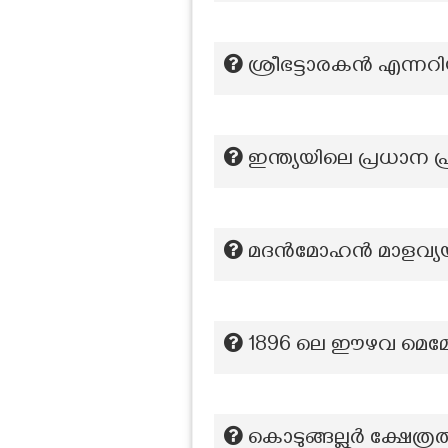
ശ്രീഭട്ടാരകൻ എന്നറിയ
ഇന്ത്യയിലെ പ്രധാന 
മദന്‍മോഹന്‍ മാളവ്യ
1896 ലെ ഈഴവ മെമ്മ
കൊടുങ്ങല്ലൂർ ക്ഷേത്