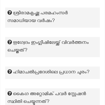
ശ്രീരാമകൃഷ്ണ പരമഹംസർ
സമാധിയായ വർഷം?
ഋഗ്വേദം ഇംഗ്ലീഷിലേയ്ക്ക് വിവർത്തനം
ചെയ്തത്?
ഹിമാചല്‍പ്രദേശിലെ പ്രധാന ചുരം?
കൈഗ അറ്റോമിക് പവർ സ്റ്റേഷൻ
സ്ഥിതി ചെയ്യുന്നത്?