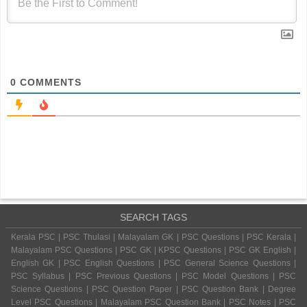
0
COMMENTS
SEARCH TAGS
Kerala PSC | PSC Thulasi | Malayalam GK | PSC Questions | PSC Kerala |
Malayalam PSC Questions | PSC GK | KPSC Questions | PSC GK English |
English GK | PSC English Questions | PSC General Science Questions |
PSC Syllabus | PSC Previous Questions | PSC Model Questions | PSC
Science Questions | PSC Question Paper | PSC Question Bank | Degree
Level PSC Questions | Malayalam PSC Question Bank | PSC Notes | PSC