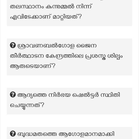
തലസ്ഥാനം കുന്നുമ്മൽ നിന്ന്
എവിടേക്കാണ് മാറ്റിയത്?
ശ്രാവണബൽഗോള ജൈന
തീർത്ഥാടന കേന്ദ്രത്തിലെ പ്രശസ്ത ശില്പം
ആരുടെയാണ്?
ആദ്യത്തെ നിർഭയ ഷെൽട്ടർ സ്ഥിതി
ചെയ്യുന്നത്?
ബുദ്ധമതത്തെ ആഗോളമാനമാക്കി