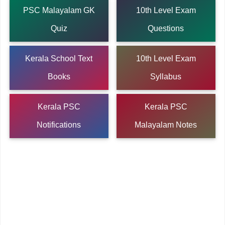
PSC Malayalam GK
10th Level Exam
Quiz
Questions
Kerala School Text
10th Level Exam
Books
Syllabus
Kerala PSC
Kerala PSC
Notifications
Malayalam Notes