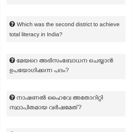
Which was the second district to achieve
total literacy in India?
മേയറെ അഭിസംബോധന ചെയ്യാൻ
ഉപയോഗിക്കുന്ന പദം?
നാഷണൽ ഹൈവേ അതോറിറ്റി
സ്ഥാപിതമായ വർഷമേത്?