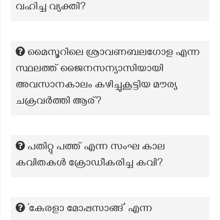
വഹിച്ച വ്യക്തി?
മൈസൂറിലെ ശ്രാവണബലഗോള എന്ന
സ്ഥലത്ത് ജൈനസന്യാസിയായി
അവസാനകാലം കഴിച്ചുകൂട്ടിയ മൗര്യ
ചക്രവർത്തി ആര്?
പതിറ്റു പത്ത് എന്ന സംഘ കാല
കവിതകൾ ക്രോഡീകരിച്ച കവി?
‘കേരളാ മോപ്പസാങ്ങ്’ എന്ന