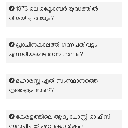
1973 ലെ ഒക്ടോബർ യുദ്ധത്തിൽ
വിജയിച്ച രാജ്യം?
പ്രാചീനകാലത്ത് ഗണപതിവട്ടം
എന്നറിയപ്പെട്ടിരുന്ന സ്ഥലം?
മഹാരസ്സ ഏത് സംസ്ഥാനത്തെ
നൃത്തരൂപമാണ്?
കേരളത്തിലെ ആദ്യ പോസ്റ്റ് ഓഫീസ്
സ്ഥാപിച്ചത് എവിടെ;വർഷം?