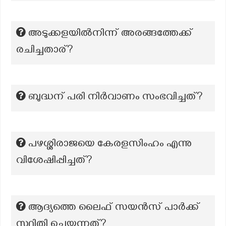
അടുക്കളയിൽനിന്ന് അരങ്ങത്തേക്ക്
രചിച്ചതാര്?
ബുദ്ധന് പരി നിർവാണം സംഭവിച്ചത്?
പഴശ്ശിരാജയെ കേരളസിംഹം എന്നു
വിശേഷിപ്പിച്ചത്?
ആദ്യത്തെ ലൈഫ് സയൻസ് പാർക്ക്
സ്ഥിതി ചെയ്യുന്നത്?