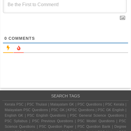
0
COMMENTS
SEARCH TAGS
Kerala PSC | PSC Thulasi | Malayalam GK | PSC Questions | PSC Kerala |
Malayalam PSC Questions | PSC GK | KPSC Questions | PSC GK English |
English GK | PSC English Questions | PSC General Science Questions |
PSC Syllabus | PSC Previous Questions | PSC Model Questions | PSC
Science Questions | PSC Question Paper | PSC Question Bank | Degree