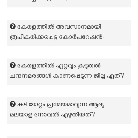
കേരളത്തിൽ അവസാനമായി
രൂപീകരിക്കപ്പെട്ട കോർപറേഷൻ:
കേരളത്തിൽ ഏറ്റവും കൂടുതൽ
ചന്ദനമരങ്ങൾ കാണപ്പെടുന്ന ജില്ല ഏത്?
കുടിയേറ്റം പ്രമേയമാവുന്ന ആദ്യ
മലയാള നോവല്‍ എഴുതിയത്?