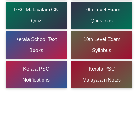
PSC Malayalam GK
10th Level Exam
Quiz
Questions
Kerala School Text
10th Level Exam
Books
Syllabus
Kerala PSC
Kerala PSC
Notifications
Malayalam Notes