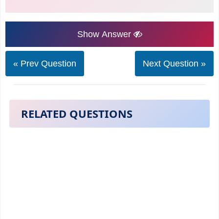
Show Answer
« Prev Question
Next Question »
RELATED QUESTIONS