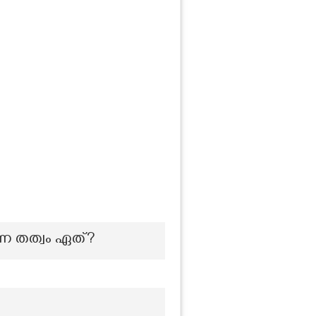
്ന തത്വം ഏത്?