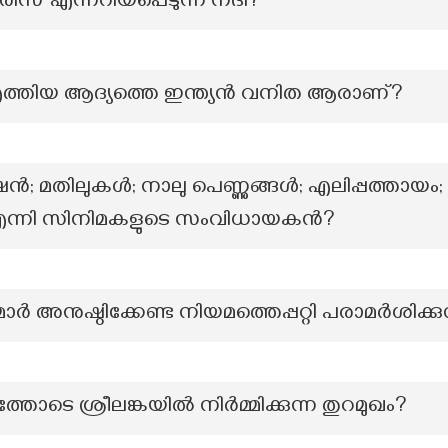
ിസ് എന്നറിയപ്പെടുന്ന നദി?
എത്തിയ ആദ്യത്തെ ഇന്ത്യൻ വനിത ആരാണ്?
; മതിലുകൾ; നാലു പെണ്ണുങ്ങൾ; എലിപ്പത്തായം;
ം എന്നി സിനിമകളുടെ സംവിധായകൻ?
ുഷ്ഠിക്കേണ്ട നിയമത്തെപ്പറ്റി പരാമർശിക്കുന്
െ ശ്രീലങ്കയിൽ നിർമ്മിക്കുന്ന തുറമുഖം?