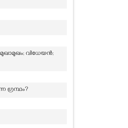
 മുഖാമുഖം; വിധേയൻ;
ന ഗ്രന്ഥം?