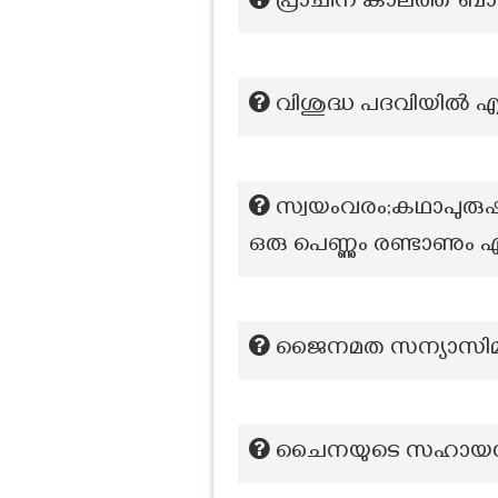
പ്രാചീന കാലത്ത് ബാര
വിശുദ്ധ പദവിയിൽ 
സ്വയംവരം;കഥാപുരുഷൻ
ഒരു പെണ്ണും രണ്ടാണു
ജൈനമത സന്യാസിമാർ അന
ചൈനയുടെ സഹായത്തോട