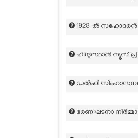
1928-ല്‍ സഹോദരന്‍ 
ഹിന്ദുസ്ഥാൻ ന്യൂസ് 
ഡല്‍ഹി സിംഹാസനത്തില
ഭരണഘടനാ നിർമ്മ