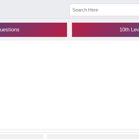
uestions
10th Le