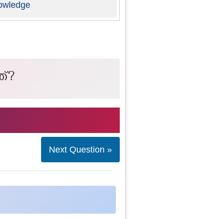
owledge
ത്?
Next Question »