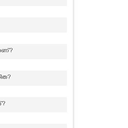
യാണ്?
നിത?
്?