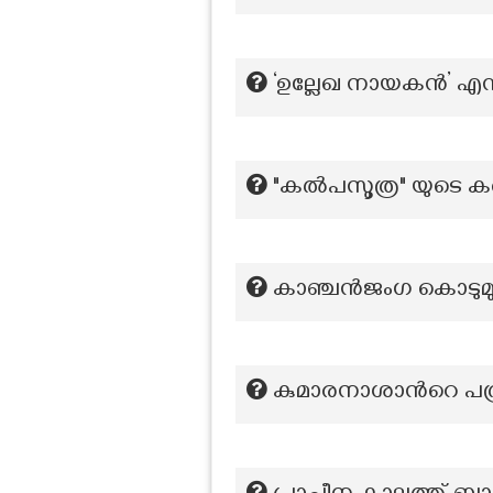
‘ഉല്ലേഖ നായകൻ’ എന്ന
"കൽപസൂത്ര" യുടെ ക
കാഞ്ചന്‍ജംഗ കൊടുമു
കുമാരനാശാന്‍റെ പ