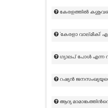
കേരളത്തില്‍ കശുവണ
‘കേരളാ വാല്മീകി’ എന
ഗ്യാലപ് പോൾ എന്ന സങ
റഷ്യൻ ജനസംഖ്യയു
ആദ്യ മാമാങ്കത്തിന്