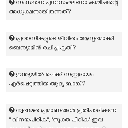
സംസ്ഥാന പുനഃസംഘടനാ കമ്മീഷന്റെ
അധ്യക്ഷനായിരുന്നത്?
പ്രവാസികളുടെ ജീവിതം ആസ്പദമാക്കി
ബെന്യാമിൻ രചിച്ച കൃതി?
ഇന്ത്യയിൽ ചെക്ക് സമ്പ്രദായം
ഏർപ്പെടുത്തിയ ആദ്യ ബാങ്ക്?
ബുദ്ധമത പ്രമാണങ്ങൾ പ്രതിപാദിക്കുന്ന
" വിനയപീഠിക", "സൂക്ത പീഠിക" ഇവ