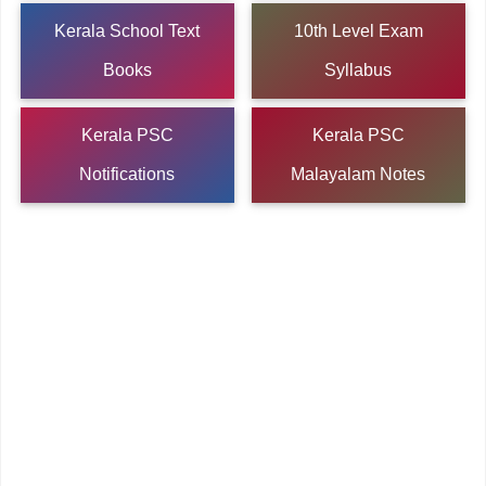
Kerala School Text
10th Level Exam
Books
Syllabus
Kerala PSC
Kerala PSC
Notifications
Malayalam Notes