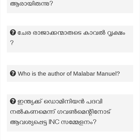
ആരായിരുന്നു?
ചേര രാജാക്കന്മാരുടെ കാവൽ വൃക്ഷം
?
Who is the author of Malabar Manuel?
ഇന്ത്യക്ക് ഡൊമിനിയൻ പദവി
നൽകണമെന്ന് ഗവൺമെന്റിനോട്
ആവശ്യപ്പെട്ട lNC സമ്മേളനം?