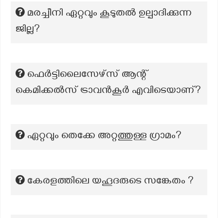
മരച്ചീനി ഏറ്റവും കൂടുതൽ ഉല്പാദിക്കുന്ന
ജില്ല?
ഫെർട്ടിലൈസേഴ്സ് ആന്റ്
കെമിക്കൽസ് ട്രാവൻകൂർ എവിടെയാണ്?
ഏറ്റവും തെക്കേ അറ്റത്തുള്ള ഗ്രാമം?
കേരളത്തിലെ യഹൂദരുടെ സങ്കേതം ?