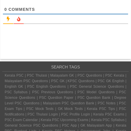
0
COMMENTS
SEARCH TAGS
Kerala PSC | PSC Thulasi | Malayalam GK | PSC Questions | PSC Kerala |
Malayalam PSC Questions | PSC GK | KPSC Questions | PSC GK English |
English GK | PSC English Questions | PSC General Science Questions |
PSC Syllabus | PSC Previous Questions | PSC Model Questions | PSC
Science Questions | PSC Question Paper | PSC Question Bank | Degree
Level PSC Questions | Malayalam PSC Question Bank | PSC Notes | PSC
Exam Tips | PSC Mock Tests | GK Mock Tests | Kerala PSC Tips | PSC
Notifications | PSC Thulasi Login | PSC Profile Login | Kerala PSC Exams |
PSC Exam Calendar | Kerala PSC Upcoming Exams | Kerala PSC Syllabus |
General Science PSC Questions | PSC App | GK Malayalam App | Kerala
PSC Ranked Lists | Kerala PSC Helper | Government Jobs | Kerala