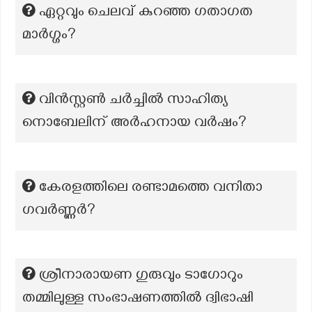
ഏറ്റവും ചെലവ് കുറഞ്ഞ ഗതാഗത
മാർഗ്ഗം?
വിൻസ്റ്റൺ ചർച്ചിൽ സാഹിത്യ
നൊബേലിന് അർഹനായ വർഷം?
കേരളത്തിലെ രണ്ടാമത്തെ വനിതാ
ഗവർണ്ണർ?
ശ്രീനാരായണ ഗുരുവും ടാഗോറും
തമ്മിലുള്ള സംഭാഷണത്തിൽ ദ്വിഭാഷി