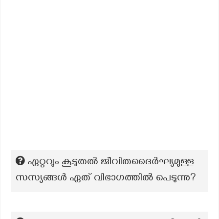
ഏറ്റവും കൂടുതൽ ജീവിതദൈർഘ്യമുള്ള
സസ്യങ്ങൾ ഏത് വിഭാഗത്തിൽ പെടുന്നു?