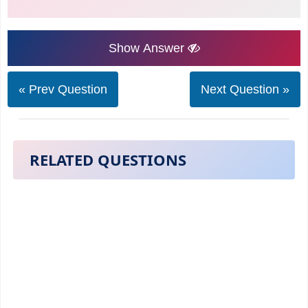
Show Answer
« Prev Question
Next Question »
RELATED QUESTIONS