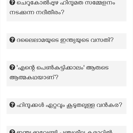
ചെറുകോൽപ്പുഴ ഹിന്ദുമത സമ്മേളനം
നടക്കുന്ന നദീതീരം?
ദലൈലാമയുടെ ഇന്ത്യയുടെ വസതി?
'എന്റെ പെൺകുട്ടിക്കാലം' ആരുടെ
ആത്മകഥയാണ്?
ഹിന്ദുക്കൾ ഏറ്റവും കൂടുതലുള്ള വൻകര?