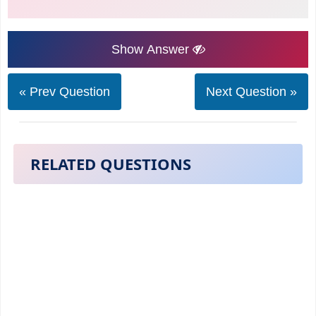
Show Answer
« Prev Question
Next Question »
RELATED QUESTIONS