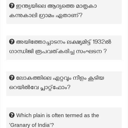
ഇന്ത്യയിലെ ആദ്യത്തെ മാതൃകാ
കന്നുകാലി ഗ്രാമം ഏതാണ്?
അയിത്തോച്ചാടനം ലക്ഷ്യമിട്ട് 1932ൽ
ഗാന്ധിജി രൂപവത്കരിച്ച സംഘടന ?
ലോകത്തിലെ ഏറ്റവും നീളം കൂടിയ
റെയിൽവേ പ്ലാറ്റ്ഫോം?
Which plain is often termed as the
'Granary of India'?