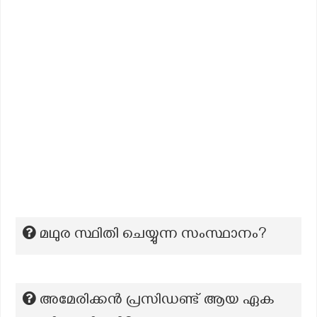
മഥുര സ്ഥിതി ചെയ്യുന്ന സംസ്ഥാനം?
അമേരിക്കൻ പ്രസിഡണ്ട് ആയ ഏക