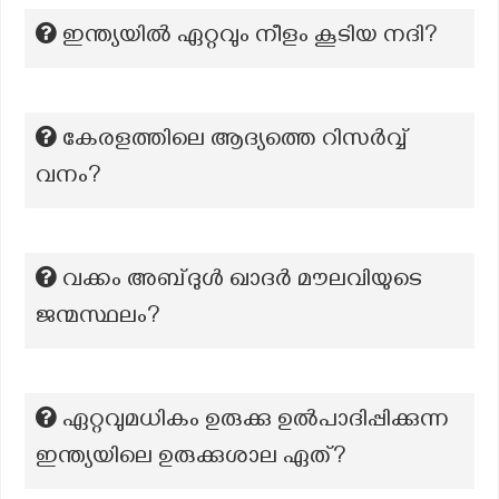
ഇന്ത്യയിൽ ഏറ്റവും നീളം കൂടിയ നദി?
കേരളത്തിലെ ആദ്യത്തെ റിസര്‍വ്വ്
വനം?
വക്കം അബ്ദുൾ ഖാദർ മൗലവിയുടെ
ജന്മസ്ഥലം?
ഏറ്റവുമധികം ഉരുക്കു ഉൽപാദിപ്പിക്കുന്ന
ഇന്ത്യയിലെ ഉരുക്കുശാല ഏത്?