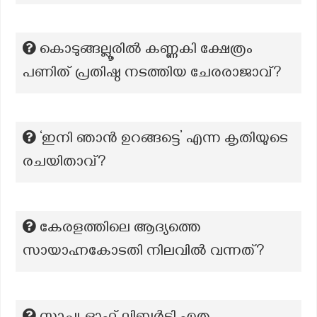
കൊടുങ്ങല്ലൂരിൽ കണ്ണകി ക്ഷേത്രം
പണിത് പ്രതിഷ്ഠ നടത്തിയ ചേരരാജാവ്?
‘ഇനി ഞാൻ ഉറങ്ങട്ടെ’ എന്ന കൃതിയുടെ
രചയിതാവ്?
കേരളത്തിലെ ആദ്യത്തെ
സായാഹ്നകോടതി നിലവില്‍ വന്നത്?