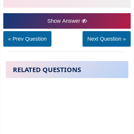
Show Answer
« Prev Question
Next Question »
RELATED QUESTIONS