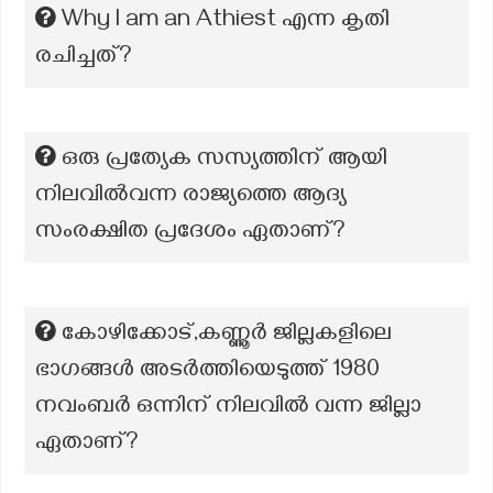
Why l am an Athiest എന്ന കൃതി
രചിച്ചത്?
ഒരു പ്രത്യേക സസ്യത്തിന് ആയി
നിലവിൽവന്ന രാജ്യത്തെ ആദ്യ
സംരക്ഷിത പ്രദേശം ഏതാണ്?
കോഴിക്കോട്,കണ്ണൂർ ജില്ലകളിലെ
ഭാഗങ്ങൾ അടർത്തിയെടുത്ത് 1980
നവംബർ ഒന്നിന് നിലവിൽ വന്ന ജില്ലാ
ഏതാണ്?