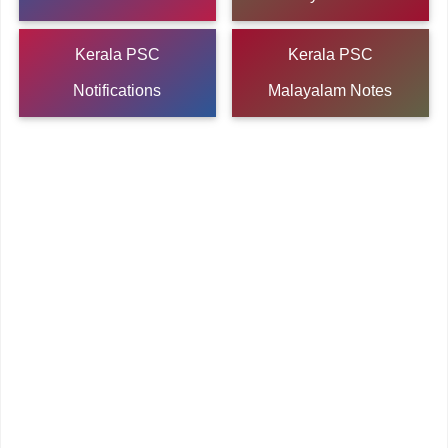
Kerala PSC
Kerala PSC
Notifications
Malayalam Notes