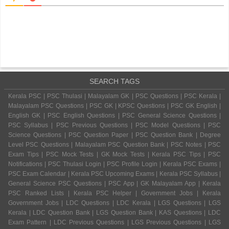
SEARCH TAGS
Kerala PSC | PSC Thulasi | Malayalam GK | PSC Questions | PSC Kerala |
Malayalam PSC Questions | PSC GK | KPSC Questions | PSC GK English |
English GK | PSC English Questions | PSC General Science Questions |
PSC Syllabus | PSC Previous Questions | PSC Model Questions | PSC
Science Questions | PSC Question Paper | PSC Question Bank | Degree
Level PSC Questions | Malayalam PSC Question Bank | PSC Notes | PSC
Exam Tips | PSC Mock Tests | GK Mock Tests | Kerala PSC Tips | PSC
Notifications | PSC Thulasi Login | PSC Profile Login | Kerala PSC Exams |
PSC Exam Calendar | Kerala PSC Upcoming Exams | Kerala PSC Syllabus |
General Science PSC Questions | PSC App | GK Malayalam App | Kerala
PSC Ranked Lists | Kerala PSC Helper | Government Jobs | Kerala
Government Jobs | LDC Questions | LDC Kerala | LGS Questions | LGS
Kerala | LDC Question Bank | LGS Question Bank | KAS Questions | LDC
Exam Pattern | LDC Previous Questions | LGS Previous Questions | LGS