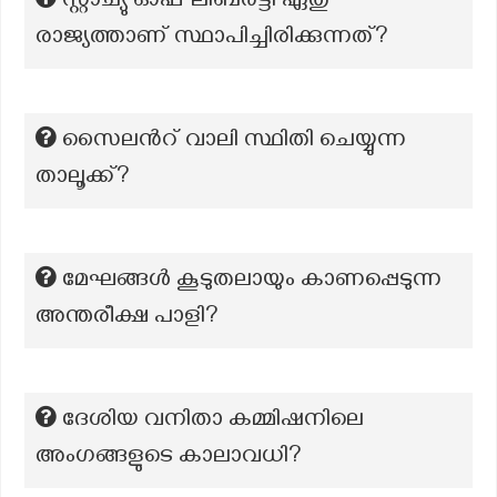
സ്റ്റാച്യു ഓഫ് ലിബർട്ടി ഏതു
രാജ്യത്താണ് സ്ഥാപിച്ചിരിക്കുന്നത്?
സൈലന്‍റ് വാലി സ്ഥിതി ചെയ്യുന്ന
താലൂക്ക്?
മേഘങ്ങൾ കൂടുതലായും കാണപ്പെടുന്ന
അന്തരീക്ഷ പാളി?
ദേശിയ വനിതാ കമ്മിഷനിലെ
അംഗങ്ങളുടെ കാലാവധി?