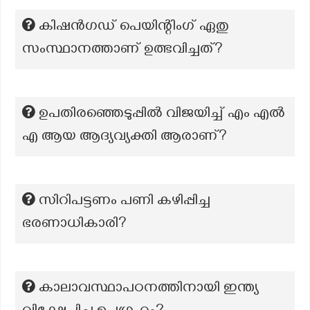
കിഷൻഗഡ് പെയിന്റിംഗ് ഏതു
സംസ്ഥാനത്താണ് ഉത്ഭവിച്ചത്?
ഉപതിരഞ്ഞെടുപ്പിൽ വിജയിച്ച് എം എൽ
എ ആയ ആദ്യവ്യക്തി ആരാണ്?
സിറിപട്ടണം പണി കഴിപ്പിച്ച
ഭരണാധികാരി?
കാലാവസ്ഥാപഠനത്തിനായി ഇന്ത്യ