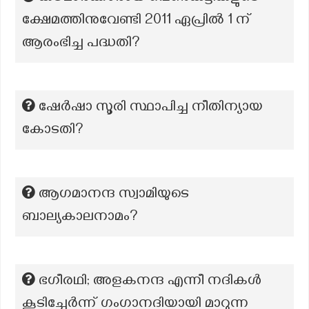
ക്ഷേമത്തിനുവേണ്ടി 2011 ഏപ്രില്‍ 1 ന്
ആരംഭിച്ച പദ്ധതി?
ഷേർഷാ സൂരി സ്ഥാപിച്ച നീതിന്യായ
കോടതി?
ആഗമാനന്ദ സ്വാമിയുടെ
ബാല്യകാലനാമം?
ഭഗീരഥി; അളകനന്ദ എന്നീ നദികൾ
കൂടിച്ചേർന്ന് ഗംഗാനദിയായി മാറുന്ന