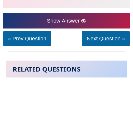
Show Answer
« Prev Question
Next Question »
RELATED QUESTIONS