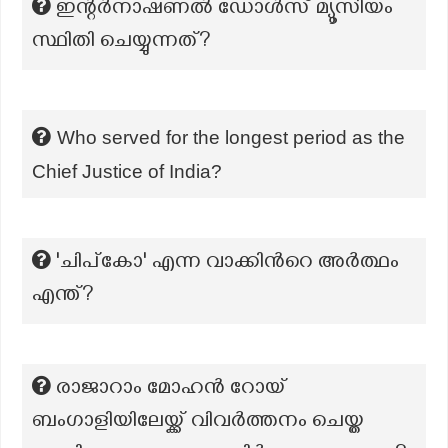
ഇന്റർനാഷണൽ ഡോൾസ് മ്യൂസിയം
സ്ഥിതി ചെയ്യുന്നത്?
Who served for the longest period as the
Chief Justice of India?
'ചിപ്കോ' എന്ന വാക്കിൻറെ അർത്ഥം
എന്ത്?
രാജാറാം മോഹൻ റോയ്
ബംഗാളിയിലേയ്ക്ക് വിവർത്തനം ചെയ്ത