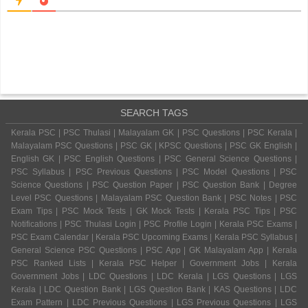
SEARCH TAGS
Kerala PSC | PSC Thulasi | Malayalam GK | PSC Questions | PSC Kerala |
Malayalam PSC Questions | PSC GK | KPSC Questions | PSC GK English |
English GK | PSC English Questions | PSC General Science Questions |
PSC Syllabus | PSC Previous Questions | PSC Model Questions | PSC
Science Questions | PSC Question Paper | PSC Question Bank | Degree
Level PSC Questions | Malayalam PSC Question Bank | PSC Notes | PSC
Exam Tips | PSC Mock Tests | GK Mock Tests | Kerala PSC Tips | PSC
Notifications | PSC Thulasi Login | PSC Profile Login | Kerala PSC Exams |
PSC Exam Calendar | Kerala PSC Upcoming Exams | Kerala PSC Syllabus |
General Science PSC Questions | PSC App | GK Malayalam App | Kerala
PSC Ranked Lists | Kerala PSC Helper | Government Jobs | Kerala
Government Jobs | LDC Questions | LDC Kerala | LGS Questions | LGS
Kerala | LDC Question Bank | LGS Question Bank | KAS Questions | LDC
Exam Pattern | LDC Previous Questions | LGS Previous Questions | LGS