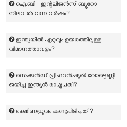
ഐ.ബി - ഇന്റലിജൻസ് ബ്യൂറോ
നിലവിൽ വന്ന വർഷം?
ഇന്ത്യയിൽ ഏറ്റവും ഉയരത്തിലുള്ള
വിമാനത്താവളം?
സെക്കൻഡ് പ്രിഫറൻഷ്യൽ വോട്ടെണ്ണി
ജയിച്ച ഇന്ത്യൻ രാഷ്ട്രപതി?
ഭക്ഷിണധ്രുവം കണ്ടുപിടിച്ചത് ?