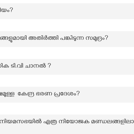
ീയം?
ങ്ങളുമായി അതിർത്തി പങ്കിടുന്ന സമുദ്രം?
ഗിക ടി.വി ചാനൽ ?
ക്ഷമുള്ള കേന്ദ്ര ഭരണ പ്രദേശം?
ം നിയമസഭയിൽ എത്ര നിയോജക മണ്ഡലങ്ങളിലാണ്