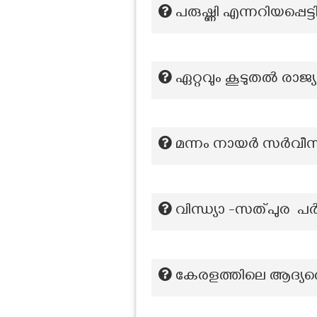
പരുഷ്ണി എന്നറിയപ്പെട
ഏറ്റവും കൂടുതൽ രാജ്
മന്നം നായർ സർവീസ
വിന്ധ്യാ -സത്പുര പ
കേരളത്തിലെ ആദ്യത്തെ 