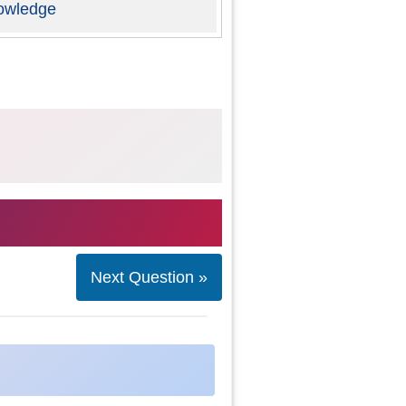
owledge
Next Question »