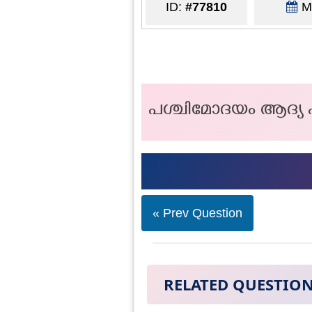
ID:
#77810
Ma
പശ്ചിമോദയം ആദ്യ എ
« Prev Question
RELATED QUESTIO