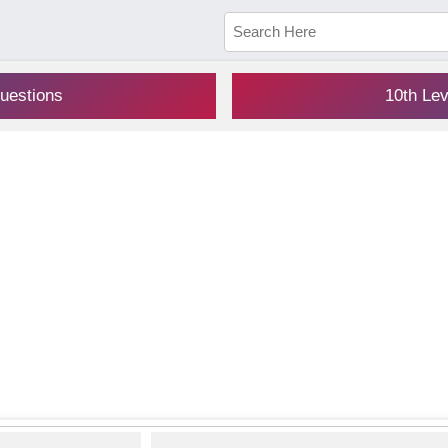
uestions
10th Le