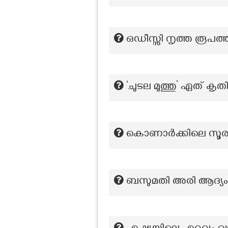
ഒഡീസ്സി നൃത്ത രൂപത്
‘ചുടല മുത്തു’ ഏത് ക
കൊണാർക്കിലെ സൂര്യ ക
ബസുമതി അരി ആദ്യം വിക