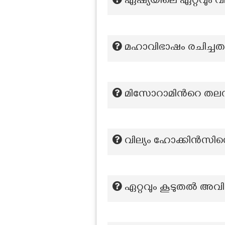
ഏഷ്യയിലെ ഏറ്റവും വ
മഹാവിഭാഷം രചിച്ചത
മിസോറാമിന്‍റെ തല
വില്യം ഹോക്കിൻസിന
ഏറ്റവും കൂടുതല്‍ അവി