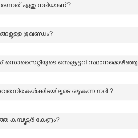
്ടിരുന്നത് ഏതു നദിയാണ്?
യങ്ങളുള്ള ഭൂഖണ്ഡം?
് സൊസൈറ്റിയുടെ സെക്രട്ടറി സ്ഥാനമൊഴിഞ്ഞ
ർവതനിരകൾക്കിടയിലൂടെ ഒഴുകുന്ന നദി ?
കമ്പ്യൂട്ടർ കേന്ദ്രം?