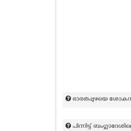
ഭാരതപ്പുഴയെ ശോകനാശ
പിന്നിട്ട് ബംഗ്ലാദേശ