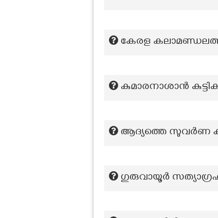
കേരള കലാമണ്ഡലത്ത
കുമാരനാശാൻ കുട്ടിക
ആദ്യത്തെ സുവർണ ക
ഗുരുവായൂർ സത്യാഗ്രഹ 