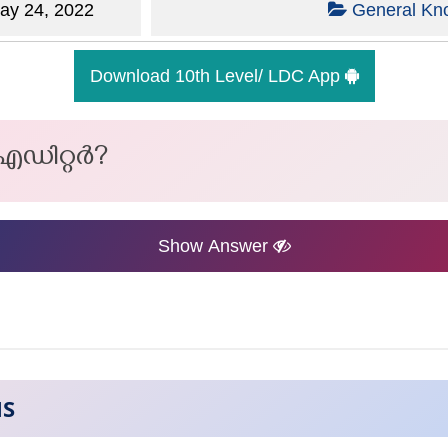
y 24, 2022
General Kn
Download 10th Level/ LDC App
ഡിറ്റര്‍?
Show Answer
NS