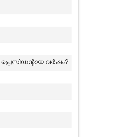
ു പ്രെസിഡന്റായ വർഷം?