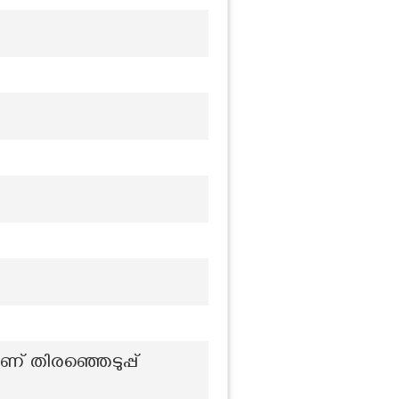
 തിരഞ്ഞെടുപ്പ്