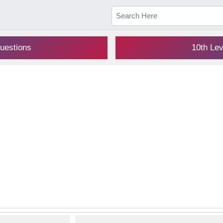
uestions
10th Le