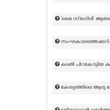
‘മൈ സ്ട്രഗിൾ’ ആ
സംഘകാലത്തെക്കുറിച്
കടൽ പിറകോട്ടിയ കുട്
കേരളത്തിലെ ആദ്യ 