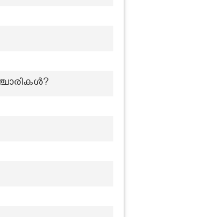
സഞ്ചാരികൾ?