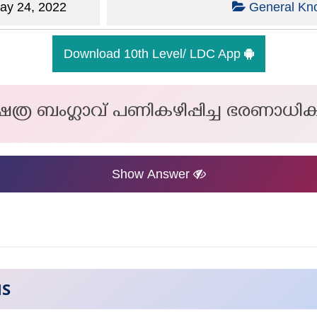
y 24, 2022
General Kn
Download 10th Level/ LDC App
ഷത്ര ബംഗ്ലാവ് പണികഴിപ്പിച്ച ഭരണാധി
Show Answer
NS