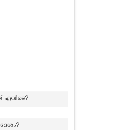
ത് എവിടെ?
്രദേശം?