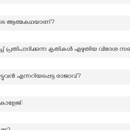
രുടെ ആത്മകഥയാണ്?
ച് പ്രതിപാദിക്കുന്ന കൃതികൾ എഴുതിയ വിദേശ 
ടുവൻ എന്നറിയപ്പെട്ട രാജാവ്?
കോളേജ്: