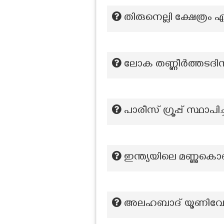
തിരുനെല്ലി ക്ഷേത്രം 
ലോക തണ്ണീര്‍ത്തടദി
പാരീസ് ഗ്രൂപ്പ് സ്ഥാപിച
ഇന്ത്യയിലെ മണ്ണുകൊണ
അലഹബാദ് യൂണിവേഴ്സി