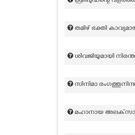
ശ്രീബുദ്ധന്റെ വളർത്ത
തമിഴ് ഭക്തി കാവ്യമ
ശിവജിയുമായി നിരന്തര
സിനിമാ രംഗത്തുനിന്ന
മഹാനായ അലക്‌സാണ്