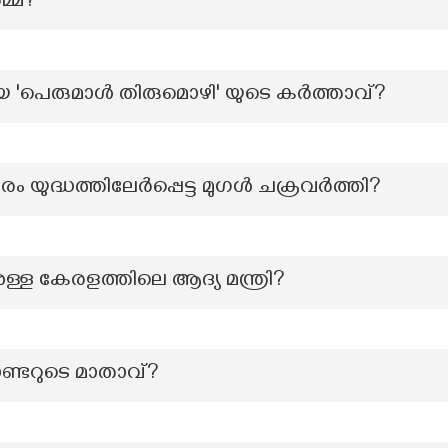
മ്മ?
ായ 'പെരുമാൾ തിരുമൊഴി' യുടെ കർത്താവ്?
ം യുദ്ധത്തിലേർപ്പെട്ട മുഗൾ ചക്രവർത്തി?
ുള്ള കേരളത്തിലെ ആദ്യ മന്ത്രി?
ടറുടെ മാതാവ്?