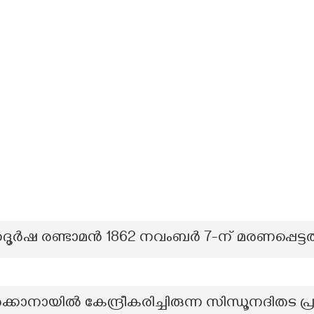
ബഹദൂർഷ രണ്ടാമൻ 1862 നവംബർ 7-ന് മരണപ്പെട്ട
്കാനായിൽ കേന്ദ്രീകരിച്ചിരുന്ന സിന്ധൂനദിതട പ