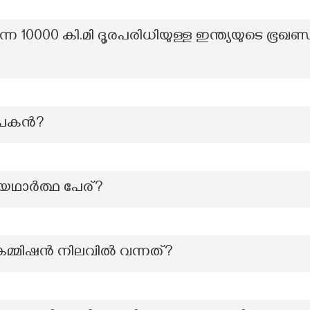
ന്ന 10000 കി.മി ദൂരപരിധിയുള്ള ഇന്ത്യയുടെ ഭൂഖണ്ഡ
ഥാപകൻ?
യഥാർത്ഥ പേര്?
പ് കമ്മിഷൻ നിലവിൽ വന്നത്?