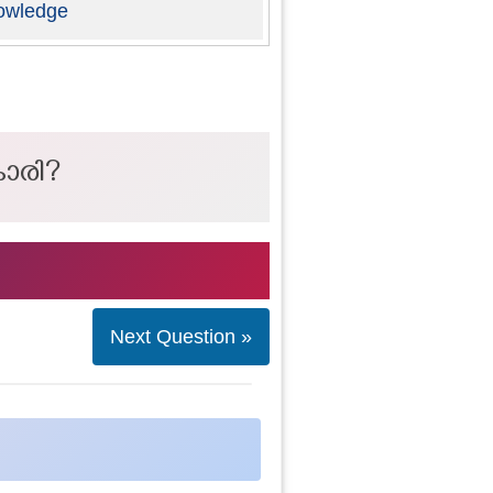
owledge
കാരി?
Next Question »