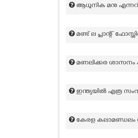
ആധുനിക മനു എന്നറിയ
മണ്ട് ല പ്ലാന്റ് ഫോ
മണലിക്കര ശാസനം പുറ
ഇന്ത്യയില്‍ എത്ര സംസ
കേരള കലാമണ്ഡലം സ്