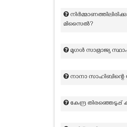
നിർമ്മാണത്തിലിരിക്കു
മിസൈൽ?
മുഗൾ സാമ്രാജ്യ സ്
നാനാ സാഹിബിന്റെ 
കേന്ദ്ര തിരഞ്ഞെടുപ്