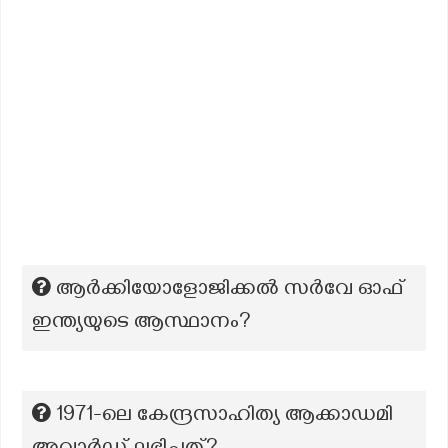
ആർക്കിയോളോജിക്കൽ സർവേ ഓഫ്
ഇന്ത്യയുടെ ആസ്ഥാനം?
1971-ലെ കേന്ദ്രസാഹിത്യ ആക്കാഡമി