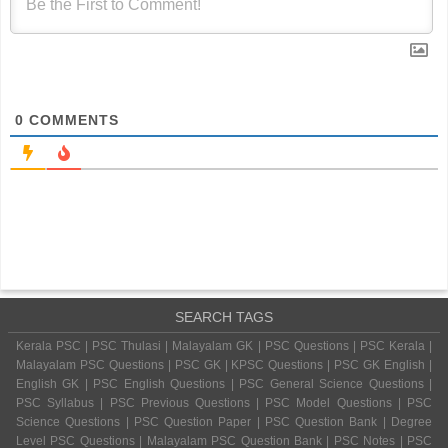
0
COMMENTS
SEARCH TAGS
Kerala PSC | PSC Thulasi | Malayalam GK | PSC Questions | PSC Kerala |
Malayalam PSC Questions | PSC GK | KPSC Questions | PSC GK English |
English GK | PSC English Questions | PSC General Science Questions |
PSC Syllabus | PSC Previous Questions | PSC Model Questions | PSC
Science Questions | PSC Question Paper | PSC Question Bank | Degree
Level PSC Questions | Malayalam PSC Question Bank | PSC Notes | PSC