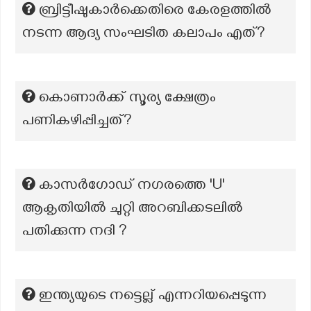
ബ്രിട്ടീഷുകാർക്കെതിരെ കേരളത്തിൽ
നടന്ന ആദ്യ സംഘടിത കലാപം എത്‌?
കൊണാർക്ക് സൂര്യ ക്ഷേത്രം
പണികഴിപ്പിച്ചത്?
കാസർഗോഡ് നഗരത്തെ 'U'
ആകൃതിയിൽ ചുറ്റി അറബിക്കടലിൽ
പതിക്കുന്ന നദി ?
ഇന്ത്യയുടെ നട്ടെല്ല് എന്നറിയപ്പെടുന്ന