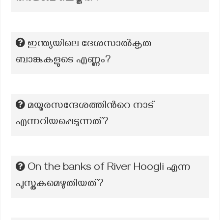
ഇന്ത്യയിലെ ദേശസാൽകൃത
ബാങ്കുകളുടെ എണ്ണം?
മയൂരസന്ദേശത്തിന്‍റെ നാട്
എന്നറിയപ്പെടുന്നത്?
On the banks of River Hoogli എന്ന
പുസ്തകമെഴുതിയത്?