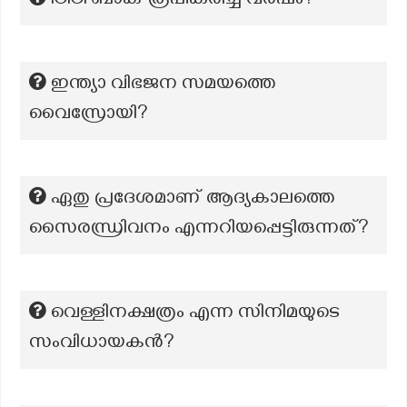
ICICI ബാങ്ക് രൂപീകരിച്ച വർഷം?
ഇന്ത്യാ വിഭജന സമയത്തെ
വൈസ്രോയി?
ഏതു പ്രദേശമാണ് ആദ്യകാലത്തെ
സൈരന്ധ്രിവനം എന്നറിയപ്പെട്ടിരുന്നത്?
വെള്ളിനക്ഷത്രം എന്ന സിനിമയുടെ
സംവിധായകൻ?