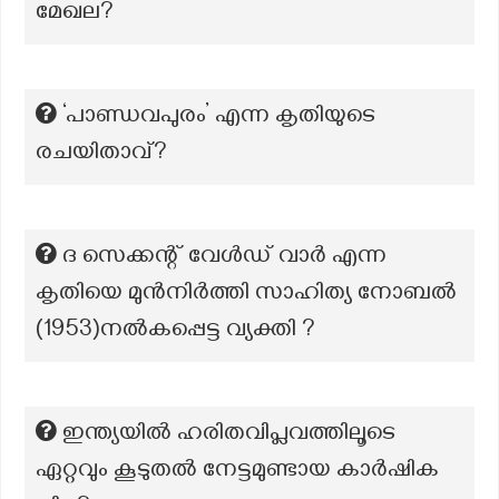
മേഖല?
‘പാണ്ഡവപുരം’ എന്ന കൃതിയുടെ
രചയിതാവ്?
ദ സെക്കന്റ് വേൾഡ് വാർ എന്ന
കൃതിയെ മുൻനിർത്തി സാഹിത്യ നോബൽ
(1953)നൽകപ്പെട്ട വ്യക്തി ?
ഇന്ത്യയിൽ ഹരിതവിപ്ലവത്തിലൂടെ
ഏറ്റവും കൂടുതൽ നേട്ടമുണ്ടായ കാർഷിക