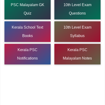
PSC Malayalam GK
10th Level Exam
Quiz
Questions
Kerala School Text
10th Level Exam
Books
Syllabus
Kerala PSC
Kerala PSC
Notifications
Malayalam Notes