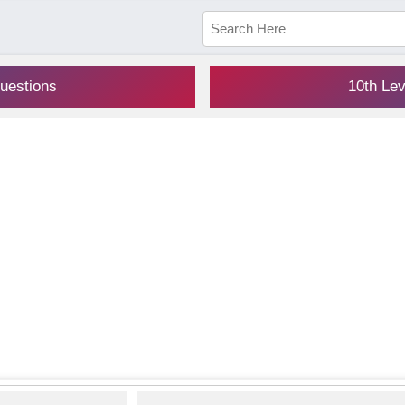
uestions
10th Le