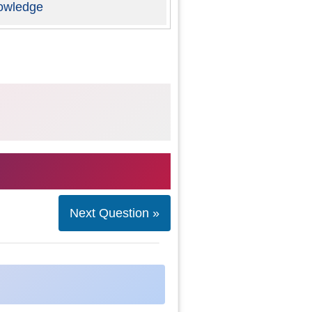
owledge
Next Question »