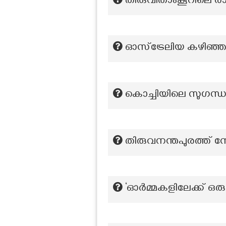
തിരുവിതാംകൂറിലെ രാഷ
ഓസ്ട്രേലിയ കഴിഞ്
കൊച്ചിയിലെ സുഗന
തിരുവനന്തപുരത്ത് നേപ
‘ഓർമ്മകളിലേക്ക് ഒര