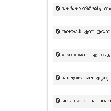
ഷേർഷാ നിർമ്മിച്ച സ
തലയാർ എന്ന് തുടക്കത
‘അമ്പലമണി’ എന്ന ക
കേരളത്തിലെ ഏറ്റവും 
പൈകാ കലാപം അറിയപ്