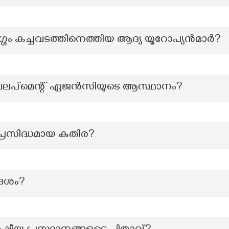
്ഗം കച്ചവടത്തിനെത്തിയ ആദ്യ യൂറോപ്യൻമാർ?
പ്മെന്റ് ഏജൻസിയുടെ ആസ്ഥാനം?
പ്രസിദ്ധമായ കുതിര?
േശം?