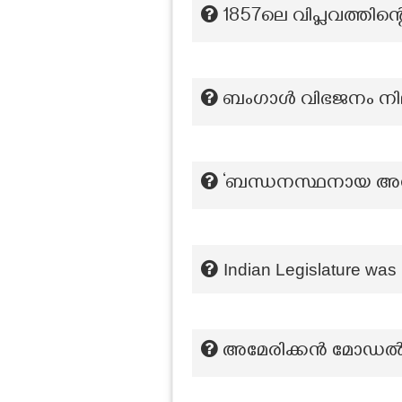
1857ലെ വിപ്ലവത്തിന
ബംഗാൾ വിഭജനം നി
‘ബന്ധനസ്ഥനായ അനി
Indian Legislature was 
അമേരിക്കൻ മോഡൽ 