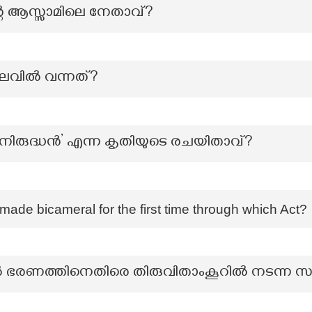
്റെ ആസ്സാമിലെ നേതാവ്?
ലവിൽ വന്നത്?
രുദ്ധൻ’ എന്ന കൃതിയുടെ രചയിതാവ്?
made bicameral for the first time through which Act?
ഭരണത്തിനെതിരെ തിരുവിതാംകൂറിൽ നടന്ന സ