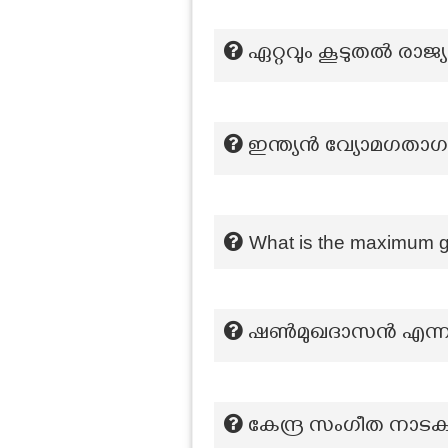
ഏറ്റവും കൂടുതൽ രാജ്
ഇന്ത്യൻ വ്യോമഗതാഗ
What is the maximum g
ഷൺമുഖദാസൻ എന്ന പ
കേന്ദ്ര സംഗീത നാട