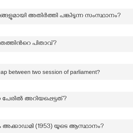
യങ്ങളുമായി അതിർത്തി പങ്കിടുന്ന സംസ്ഥാനം?
തത്തിന്‍റെ പിതാവ്?
ap between two session of parliament?
േരിൽ അറിയപ്പെട്ടത്?
ക അക്കാഡമി (1953) യുടെ ആസ്ഥാനം?