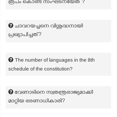
രൂപം കൊണ്ട സംഘടനയേത് ?
ചാവറയച്ചനെ വിശുദ്ധനായി
പ്രഖ്യാപിച്ചത്?
The number of languages in the 8th
schedule of the constitution?
വേണാടിനെ സ്വതന്ത്രരാജ്യമാക്കി
മാറ്റിയ ഭരണാധികാരി?