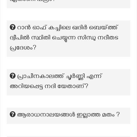
ഏതാണീ പത്രം?
റാൻ ഓഫ് കച്ചിലെ ഖദിർ ബെയ്ത്ത്
ദ്വീപിൽ സ്ഥിതി ചെയ്യുന്ന സിന്ധു നദീതട
പ്രദേശം?
പ്രാചീനകാലത്ത് ചൂര്‍ണ്ണി എന്ന്
അറിയപ്പെട്ട നദി യേതാണ്?
ആരാധനാലയങ്ങൾ ഇല്ലാത്ത മതം ?