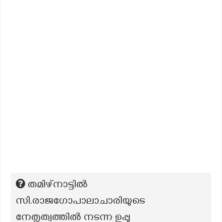
തമിഴ്‌നാട്ടിൽ
സി.രാജഗോപാലാചാരിയുടെ
നേതൃത്വത്തിൽ നടന്ന ഉപ്പു