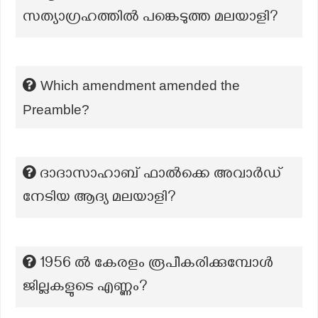
സത്യാഗ്രഹത്തിൽ പങ്കെടുത്ത മലയാളി?
Which amendment amended the
Preamble?
ദാദാസാഹാബ് ഫാൽക്കെ അവാർഡ്
നേടിയ ആദ്യ മലയാളി?
1956 ൽ കേരളം രൂപീകരിക്കുമ്പോൾ
ജില്ലകളുടെ എണ്ണം?