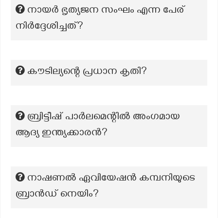
നായർ ഭൃത്യജന സംഘം എന്ന പേര്
നിർദ്ദേശിച്ചത്?
കൗടില്യന്റെ പ്രധാന കൃതി?
ബ്രിട്ടീഷ് പാർലമെന്റിൽ അംഗമായ
ആദ്യ ഇന്ത്യക്കാരൻ?
നാഷണൽ ഏവിയേഷൻ കമ്പനിയുടെ
ബ്രാൻഡ് നെയിം?