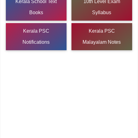
Kerala School Text
10th Level Exam
Books
Syllabus
Kerala PSC
Kerala PSC
Notifications
Malayalam Notes