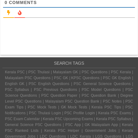
0
COMMENTS
SEARCH TAGS
Kerala PSC | PSC Thulasi | Malayalam GK | PSC Questions | PSC Kerala |
Malayalam PSC Questions | PSC GK | KPSC Questions | PSC GK English |
English GK | PSC English Questions | PSC General Science Questions |
PSC Syllabus | PSC Previous Questions | PSC Model Questions | PSC
Science Questions | PSC Question Paper | PSC Question Bank | Degree
Level PSC Questions | Malayalam PSC Question Bank | PSC Notes | PSC
Exam Tips | PSC Mock Tests | GK Mock Tests | Kerala PSC Tips | PSC
Notifications | PSC Thulasi Login | PSC Profile Login | Kerala PSC Exams |
PSC Exam Calendar | Kerala PSC Upcoming Exams | Kerala PSC Syllabus |
General Science PSC Questions | PSC App | GK Malayalam App | Kerala
PSC Ranked Lists | Kerala PSC Helper | Government Jobs | Kerala
Government Jobs | LDC Questions | LDC Kerala | LGS Questions | LGS