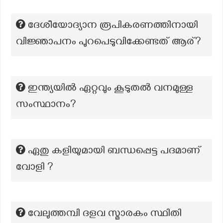
ദേശീയോദ്യാന രൂപികരണത്തിനായി
വിജ്ഞാപനം പുറപെടുവിക്കേണ്ടത് ആര്?
ഇന്ത്യയിൽ ഏറ്റവും കൂടുതൽ വനമുള്ള
സംസ്ഥാനം?
ഏതു കളിയുമായി ബന്ധപ്പെട്ട പദമാണ്
വോളി ?
വേലുത്തമ്പി ദളവ സ്മാരകം സ്ഥിതി