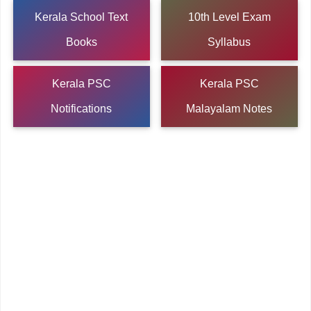
Kerala School Text
10th Level Exam
Books
Syllabus
Kerala PSC
Kerala PSC
Notifications
Malayalam Notes