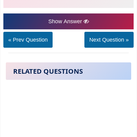
Show Answer
« Prev Question
Next Question »
RELATED QUESTIONS