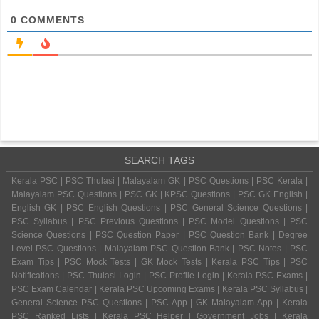
0
COMMENTS
SEARCH TAGS
Kerala PSC | PSC Thulasi | Malayalam GK | PSC Questions | PSC Kerala |
Malayalam PSC Questions | PSC GK | KPSC Questions | PSC GK English |
English GK | PSC English Questions | PSC General Science Questions |
PSC Syllabus | PSC Previous Questions | PSC Model Questions | PSC
Science Questions | PSC Question Paper | PSC Question Bank | Degree
Level PSC Questions | Malayalam PSC Question Bank | PSC Notes | PSC
Exam Tips | PSC Mock Tests | GK Mock Tests | Kerala PSC Tips | PSC
Notifications | PSC Thulasi Login | PSC Profile Login | Kerala PSC Exams |
PSC Exam Calendar | Kerala PSC Upcoming Exams | Kerala PSC Syllabus |
General Science PSC Questions | PSC App | GK Malayalam App | Kerala
PSC Ranked Lists | Kerala PSC Helper | Government Jobs | Kerala