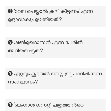
‘വേല ചെയ്താൽ കൂലി കിട്ടണം’ എന്ന
മുദ്രാവാക്യം മുഴക്കിയത്?
ഷൺമുഖദാസൻ എന്ന പേരിൽ
അറിയപ്പെട്ടത്?
ഏറ്റവും കൂടുതല്‍ നെല്ല് ഉല്പ്പാദിപ്പിക്കുന്ന
സംസ്ഥാനം?
‘ബംഗാൾ ഗസറ്റ്’ പത്രത്തിന്‍റെ