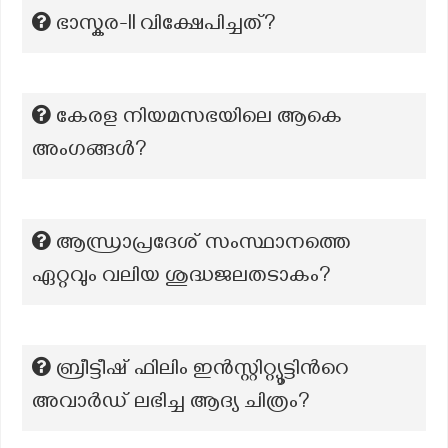
ഭാസ്കര-II വിക്ഷേപിച്ചത്?
കേരള നിയമസഭയിലെ ആകെ
അംഗങ്ങൾ?
ആന്ധ്രാപ്രദേശ് സംസ്ഥാനത്തെ
ഏറ്റവും വലിയ ശുദ്ധജലതടാകം?
ബ്രീട്ടീഷ് ഫിലിം ഇന്‍സ്റ്റിറ്റ്യൂട്ടിന്‍റെ
അവാര്‍ഡ് ലഭിച്ച ആദ്യ ചിത്രം?