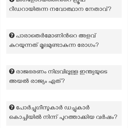
മംഗളോദയത്തിന്‍റെ പ്രൂഫ്
റീഡറായിരുന്ന നവോത്ഥാന നേതാവ്?
പാരാതെർമോണിൻറെ അളവ്
കുറയുന്നത് മൂലമുണ്ടാകുന്ന രോഗം?
രാജഭരണം നിലവിലുള്ള ഇന്ത്യയുടെ
അയൽ രാജ്യം ഏത്?
പോർച്ചുഗീസുകാർ ഡച്ചുകാർ
കൊച്ചിയിൽ നിന്ന് പുറത്താക്കിയ വർഷം?