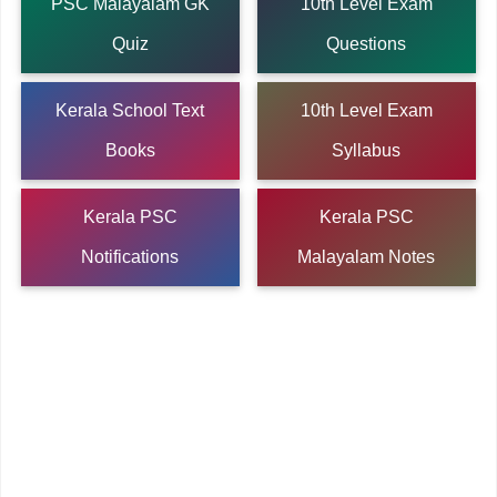
PSC Malayalam GK
10th Level Exam
Quiz
Questions
Kerala School Text
10th Level Exam
Books
Syllabus
Kerala PSC
Kerala PSC
Notifications
Malayalam Notes