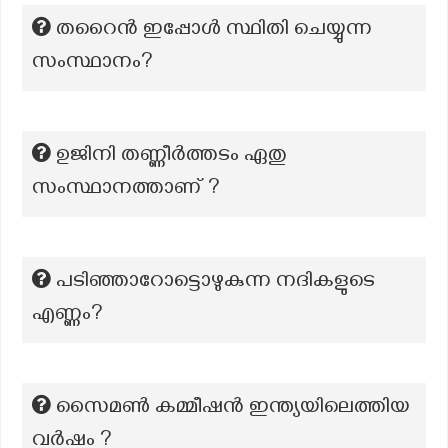
തറൈൻ ഇപ്പോൾ സ്ഥിതി ചെയ്യുന്ന
സംസ്ഥാനം?
ഉജിനി തണ്ണീർത്തടം ഏതു
സംസ്ഥാനത്താണ് ?
പടിഞ്ഞാറോട്ടൊഴുകുന്ന നദികളുടെ
എണ്ണം?
സൈമൺ കമ്മീഷൻ ഇന്ത്യയിലെത്തിയ
വർഷം ?