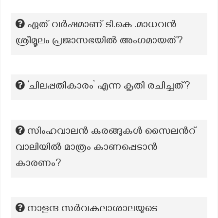
ഏത് വർഷമാണ് ടി.കെ .മാധവൻ
ശ്രീമൂലം പ്രജാസഭയിൽ അംഗമായത്?
‘ചിലപ്പതികാരം’ എന്ന കൃതി രചിച്ചത്?
സിംഹവാലന്‍ കുരങ്ങുകള്‍ സൈലന്‍റ്
വാലിയില്‍ മാത്രം കാണപ്പെടാന്‍
കാരണം?
നാളന്ദ സർവകലാശാലയുടെ