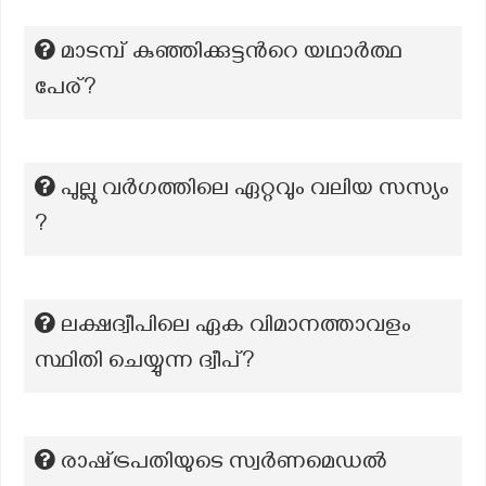
മാടമ്പ് കുഞ്ഞിക്കുട്ടന്‍റെ യഥാർത്ഥ
പേര്?
പുല്ലു വർഗത്തിലെ ഏറ്റവും വലിയ സസ്യം
?
ലക്ഷദ്വീപിലെ ഏക വിമാനത്താവളം
സ്ഥിതി ചെയ്യുന്ന ദ്വീപ്?
രാഷ്‌ട്രപതിയുടെ സ്വർണമെഡൽ