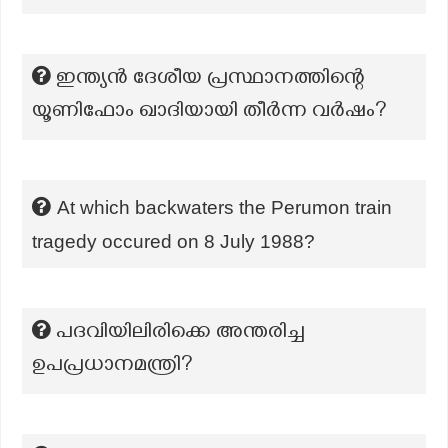
ഇന്ത്യൻ ദേശീയ പ്രസ്ഥാനത്തിന്റെ
യൂണിഫോം ഖാദിയായി തീർന്ന വർഷം?
At which backwaters the Perumon train
tragedy occured on 8 July 1988?
പദവിയിലിരിക്കെ അന്തരിച്ച
ഉപപ്രധാനമന്ത്രി?