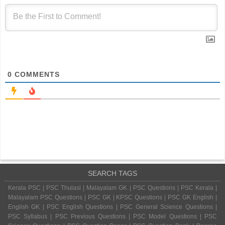
0
COMMENTS
SEARCH TAGS
Kerala PSC | PSC Thulasi | Malayalam GK | PSC Questions | PSC Kerala |
Malayalam PSC Questions | PSC GK | KPSC Questions | PSC GK English |
English GK | PSC English Questions | PSC General Science Questions |
PSC Syllabus | PSC Previous Questions | PSC Model Questions | PSC