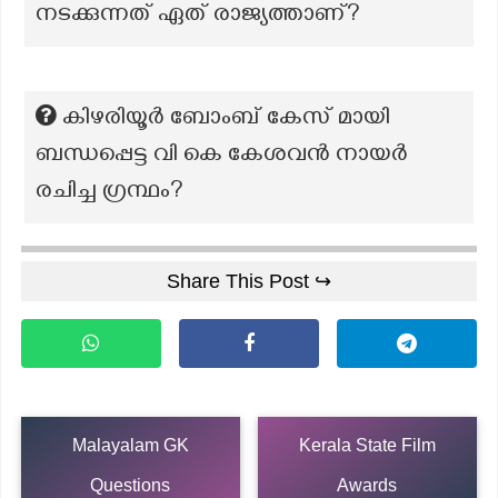
നടക്കുന്നത് ഏത് രാജ്യത്താണ്?
കിഴരിയൂർ ബോംബ് കേസ് മായി
ബന്ധപ്പെട്ട വി കെ കേശവൻ നായർ
രചിച്ച ഗ്രന്ഥം?
Share This Post ↪
Malayalam GK
Kerala State Film
Questions
Awards