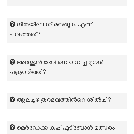
ഗീതയിലേക്ക് മടങ്ങുക എന്ന്
പറഞ്ഞത്?
അർജുൻ ദേവിനെ വധിച്ച മുഗൾ
ചക്രവർത്തി?
ആലപ്പുഴ തുറമുഖത്തിന്‍റെ ശില്‍പ്പി?
മെർഡേക്ക കപ്പ് ഫുട്ബോൾ മത്സരം