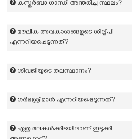
കസ്തൂർബാ ഗാന്ധി അന്തരിച്ച സ്ഥലം?
മൗലിക അവകാശങ്ങളുടെ ശില്പ്പി
എന്നറിയപ്പെടുന്നത്?
ശിവജിയുടെ തലസ്ഥാനം?
ഗർഭശ്രീമാൻ എന്നറിയപ്പെടുന്നത്?
ഏതു മലകൾക്കിടയിലാണ് ഇടുക്കി