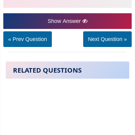
Show Answer
« Prev Question
Next Question »
RELATED QUESTIONS