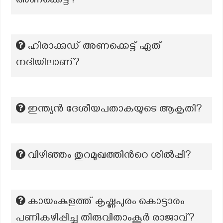
അണക്കെട്ട്?
ഹിരാക്കുഡ് അണക്കെട്ട് ഏത്
നദിയിലാണ്?
ഇന്ത്യൻ ദേശീയപതാകയുടെ ആകൃതി?
വിഴിഞ്ഞം തുറമുഖത്തിന്‍റെ ശില്‍പ്പി?
കായംകുളത്ത് കൃഷ്ണപുരം കൊട്ടാരം
പണികഴിപ്പിച്ച തിരുവിതാംകൂർ രാജാവ്?