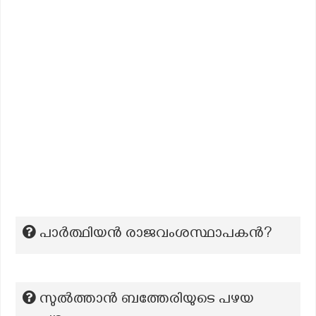
പാർത്ഥിയൻ രാജവംശസ്ഥാപകൻ?
സുൽത്താൻ ബത്തേരിയുടെ പഴയ