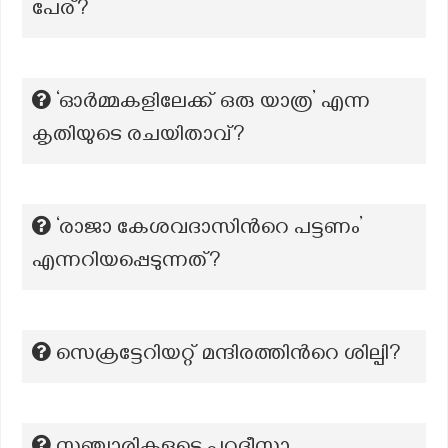
പേര്?
‘ഓർമ്മകളിലേക്ക് ഒരു യാത്ര’ എന്ന
കൃതിയുടെ രചയിതാവ്?
‘രാജാ കേശവദാസിന്‍റെ പട്ടണം’
എന്നറിയപ്പെടുന്നത്?
സെക്രട്ടേറിയറ്റ് മന്ദിരത്തിന്‍റെ ശില്പി?