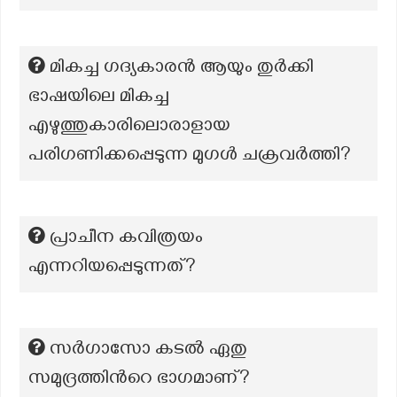
മികച്ച ഗദ്യകാരൻ ആയും തുർക്കി
ഭാഷയിലെ മികച്ച
എഴുത്തുകാരിലൊരാളായ
പരിഗണിക്കപ്പെടുന്ന മുഗൾ ചക്രവർത്തി?
പ്രാചീന കവിത്രയം
എന്നറിയപ്പെടുന്നത്?
സർഗാസോ കടൽ ഏതു
സമുദ്രത്തിൻറെ ഭാഗമാണ്?