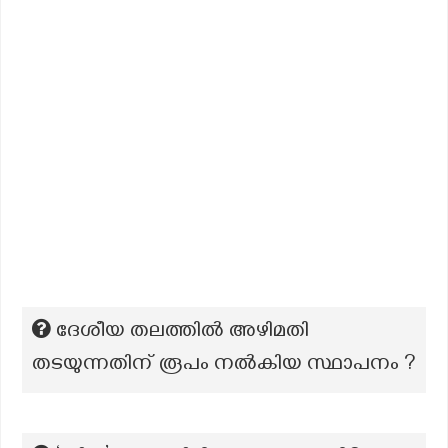
ദേശീയ തലത്തിൽ അഴിമതി
തടയുന്നതിന് രൂപം നൽകിയ സ്ഥാപനം ?