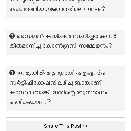
കപ്പലുകളുടേയും അവശിഷ്ടങ്ങൾ
കണ്ടെത്തിയ ഗുജറാത്തിലെ സ്ഥലം?
സൈമൺ കമ്മിഷൻ ബഹിഷ്കരിക്കാൻ
തീരുമാനിച്ച കോൺഗ്രസ് സമ്മേളനം?
ഇന്ത്യയിൽ ആദ്യമായി ഐഎസ്ഒ
സർട്ടിഫിക്കേഷൻ ലഭിച്ച ബാങ്കാണ്
കാനറാ ബാങ്ക് .ഇതിന്റെ ആസ്ഥാനം
എവിടെയാണ്?
Share This Post ↪