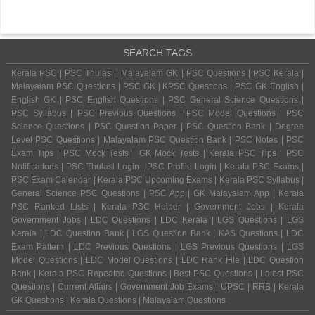
SEARCH TAGS
Kerala PSC | PSC Thulasi | Malayalam GK | PSC Questions | PSC Kerala |
Malayalam PSC Questions | PSC GK | KPSC Questions | PSC GK English |
English GK | PSC English Questions | PSC General Science Questions |
PSC Syllabus | PSC Previous Questions | PSC Model Questions | PSC
Science Questions | PSC Question Paper | PSC Question Bank | Degree
Level PSC Questions | Malayalam PSC Question Bank | PSC Notes | PSC
Exam Tips | PSC Mock Tests | GK Mock Tests | Kerala PSC Tips | PSC
Notifications | PSC Thulasi Login | PSC Profile Login | Kerala PSC Exams |
PSC Exam Calendar | Kerala PSC Upcoming Exams | Kerala PSC Syllabus |
General Science PSC Questions | PSC App | GK Malayalam App | Kerala
PSC Ranked Lists | Kerala PSC Helper | Government Jobs | Kerala
Government Jobs | LDC Questions | LDC Kerala | LGS Questions | LGS
Kerala | LDC Question Bank | LGS Question Bank | KAS Questions | LDC
Exam Pattern | LDC Previous Questions | LGS Previous Questions | LGS
Model Questions | LDC Model Questions | LDC Rank File | LDC Question
Bank | Kerala PSC Repeated Questions | Best PSC Questions | Latest PSC
Questions | Current Affairs | Government Job Exams | UPSC | RRB | Kerala
GK Questions | Kerala Questions | Malayalam Questions