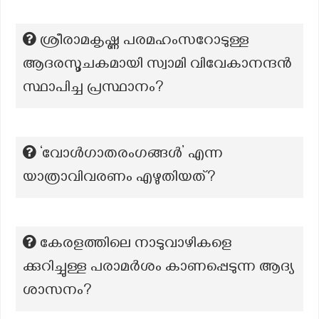
ശ്രീരാമകൃഷ്ണ പരമഹംസറോടുള്ള
ആദരസൂചകമായി സ്വാമി വിവേകാനന്ദൻ
സ്ഥാപിച്ച പ്രസ്ഥാനം?
‘വോൾഗാതരംഗങ്ങൾ’ എന്ന
യാത്രാവിവരണം എഴുതിയത്?
കേരളത്തിലെ നാടുവാഴികളെ
ക്കുറിച്ചുള്ള പരാമർശം കാണപ്പെടുന്ന ആദ്യ
ശാസനം?