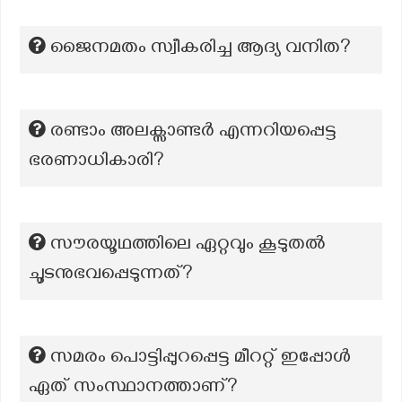
ജൈനമതം സ്വീകരിച്ച ആദ്യ വനിത?
രണ്ടാം അലക്സാണ്ടർ എന്നറിയപ്പെട്ട
ഭരണാധികാരി?
സൗരയൂഥത്തിലെ ഏറ്റവും കൂടുതൽ
ചൂടനുഭവപ്പെടുന്നത്?
സമരം പൊട്ടിപ്പുറപ്പെട്ട മീററ്റ് ഇപ്പോൾ
ഏത് സംസ്ഥാനത്താണ്?