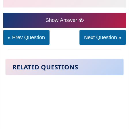
Show Answer
« Prev Question
Next Question »
RELATED QUESTIONS