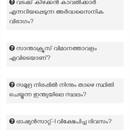
വടക്ക് കിഴക്കൻ കാവൽക്കാർ
എന്നറിയപ്പെടുന്ന അർദ്ധസൈനിക
വിഭാഗം?
സാന്താക്രൂസ് വിമാനത്താവളം
എവിടെയാണ്?
സമുദ്ര നിരപ്പില്‍ നിന്നും താഴെ സ്ഥിതി
ചെയ്യുന്ന ഇന്ത്യയിലെ സ്ഥലം?
ഓഷ്യന്‍സാറ്റ്-I വിക്ഷേപിച്ച ദിവസം?