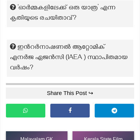
‘ഓർമ്മകളിലേക്ക് ഒരു യാത്ര’ എന്ന
കൃതിയുടെ രചയിതാവ്?
ഇന്‍റർനാഷണൽ ആറ്റോമിക്
എനർജ ഏജൻസി (IAEA ) സ്ഥാപിതമായ
വർഷം?
Share This Post ↪
Malayalam GK
Kerala State Film