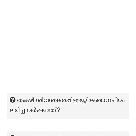
തകഴി ശിവശങ്കരപ്പിള്ളയ്ക്ക് ജ്ഞാനപീഠം
ലഭിച്ച വർഷമേത്?