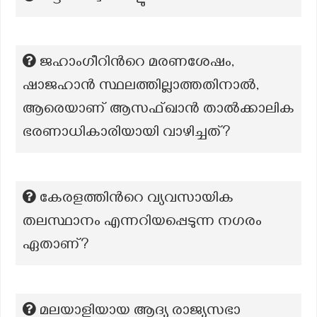
ജഹാംഗീറിൻറെ മരണശേഷം,
ഷാജഹാൻ സ്ഥലത്തില്ലാത്തതിനാൽ,
ആരെയാണ് ആസഫ്ഖാൻ താൽക്കാലിക
ഭരണാധികാരിയായി വാഴിച്ചത്?
കേരളത്തിൻറെ വ്യവസായിക
തലസ്ഥാനം എന്നറിയപ്പെടുന്ന നഗരം
ഏതാണ്?
മലയാളിയായ ആദ്യ രാജ്യസഭാ