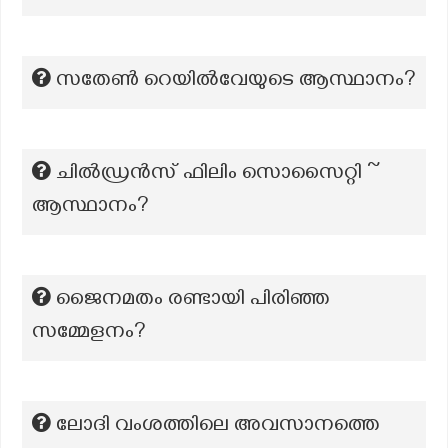
സതേൺ റെയിൽവേയുടെ ആസ്ഥാനം?
ചിൽഡ്രൻസ് ഫിലിം സൊസൈറ്റി ~
ആസ്ഥാനം?
ജൈനമതം രണ്ടായി പിരിഞ്ഞ
സമ്മേളനം?
ലോദി വംശത്തിലെ അവസാനത്തെ