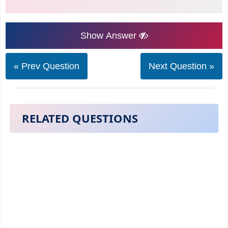
Show Answer
« Prev Question
Next Question »
RELATED QUESTIONS