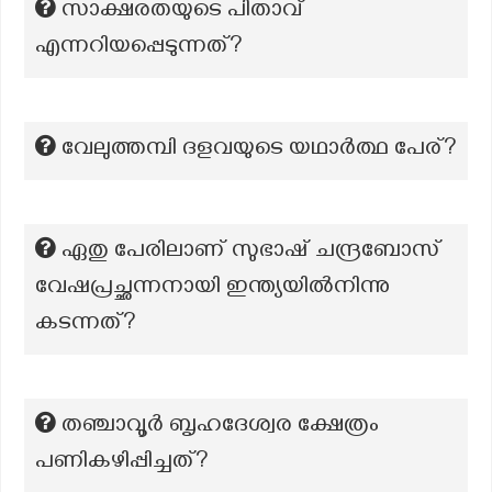
സാക്ഷരതയുടെ പിതാവ്
എന്നറിയപ്പെടുന്നത്?
വേലുത്തമ്പി ദളവയുടെ യഥാർത്ഥ പേര്?
ഏതു പേരിലാണ് സുഭാഷ് ചന്ദ്രബോസ്
വേഷപ്രച്ഛന്നനായി ഇന്ത്യയിൽനിന്നു
കടന്നത്?
തഞ്ചാവൂർ ബൃഹദേശ്വര ക്ഷേത്രം
പണികഴിപ്പിച്ചത്?