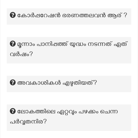
കോർപ്പറേഷൻ ഭരണത്തലവൻ ആര് ?
മൂന്നാം പാനിപ്പത്ത് യുദ്ധം നടന്നത് ഏത്
വര്‍ഷം?
അവകാശികള്‍ എഴുതിയത്?
ലോകത്തിലെ ഏറ്റവും പഴക്കം ചെന്ന
പര്‍വ്വതനിര?