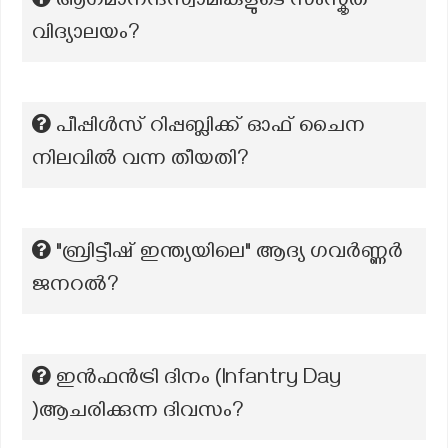
ആഗമാനന്ദസ്വാമികളുടെ സംസ്കൃത
വിദ്യാലയം?
പീപ്പിൾസ് റിപ്പബ്ലിക്ക് ഓഫ് ചൈന
നിലവിൽ വന്ന തീയതി?
"ബ്രിട്ടീഷ് ഇന്ത്യയിലെ" ആദ്യ ഗവർണ്ണർ
ജനറൽ?
ഇൻഫൻട്രി ദിനം (Infantry Day
)ആചരിക്കുന്ന ദിവസം?