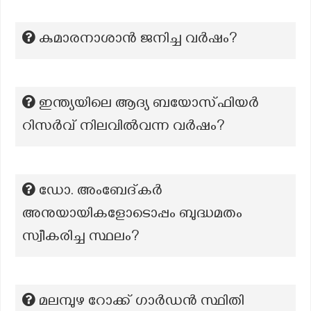
കുമാരനാശാൻ ജനിച്ച വർഷം?
ഇന്ത്യയിലെ ആദ്യ ബയോസ്ഫിയർ
റിസർവ് നിലവിൽവന്ന വർഷം?
ഡോ. അംബേദ്കർ
അനുയായികളോടൊപ്പം ബുദ്ധമതം
സ്വീകരിച്ച സ്ഥലം?
മലമ്പുഴ റോക്ക് ഗാര്‍ഡന്‍ സ്ഥിതി