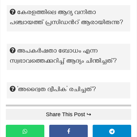
കേരളത്തിലെ ആദ്യ വനിതാ
പഞ്ചായത്ത് പ്രസിഡൻറ് ആരായിരുന്നു?
അപകർഷതാ ബോധം എന്ന
സ്വഭാവത്തെക്കുറിച്ച് ആദ്യം ചിന്തിച്ചത്?
‘അദ്വൈത ദ്വീപിക’ രചിച്ചത്?
Share This Post ↪