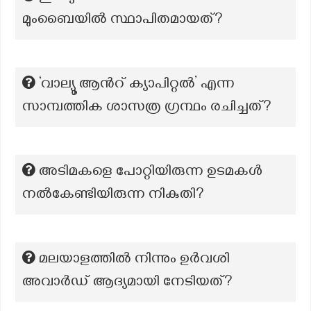
മുംബൈയിൽ സ്ഥാപിതമായത്?
‘വാല്യൂ ആന്‍റ് ക്യാപിറ്റൽ’ എന്ന
സാമ്പത്തിക ശാസത്ര ഗ്രന്ഥം രചിച്ചത്?
അടിമകളെ പോറ്റിയിരുന്ന ഉടമകൾ
നൽകേണ്ടിയിരുന്ന നികുതി?
മലയാളത്തിൽ നിന്നും ഉർവശി
അവാർഡ് ആദ്യമായി നേടിയത്?