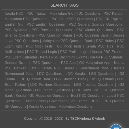
SEARCH TAGS
Kerala PSC | PSC Thulasi | Malayalam GK | PSC Questions | PSC Kerala |
Malayalam PSC Questions | PSC GK | KPSC Questions | PSC GK English |
English GK | PSC English Questions | PSC General Science Questions |
PSC Syllabus | PSC Previous Questions | PSC Model Questions | PSC
Science Questions | PSC Question Paper | PSC Question Bank | Degree
Level PSC Questions | Malayalam PSC Question Bank | PSC Notes | PSC
Exam Tips | PSC Mock Tests | GK Mock Tests | Kerala PSC Tips | PSC
Notifications | PSC Thulasi Login | PSC Profile Login | Kerala PSC Exams |
PSC Exam Calendar | Kerala PSC Upcoming Exams | Kerala PSC Syllabus |
General Science PSC Questions | PSC App | GK Malayalam App | Kerala
PSC Ranked Lists | Kerala PSC Helper | Government Jobs | Kerala
Government Jobs | LDC Questions | LDC Kerala | LGS Questions | LGS
Kerala | LDC Question Bank | LGS Question Bank | KAS Questions | LDC
Exam Pattern | LDC Previous Questions | LGS Previous Questions | LGS
Model Questions | LDC Model Questions | LDC Rank File | LDC Question
Bank | Kerala PSC Repeated Questions | Best PSC Questions | Latest PSC
Questions | Current Affairs | Government Job Exams | UPSC | RRB | Kerala
GK Questions | Kerala Questions | Malayalam Questions
Copyright © 2016 - 2023 | By
TECHAntena
&
Adeeb