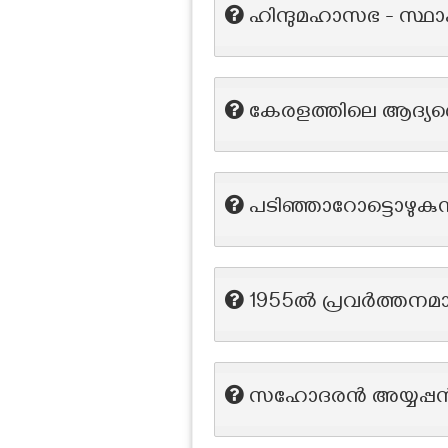
ഹിന്ദുമഹാസഭ - സ്ഥ
കേരളത്തിലെ ആദ്യ
പടിഞ്ഞാറോട്ടൊഴുകുന
1955ൽ പ്രവർത്തനമാ
സഹോദരന്‍ അയ്യപ്പന