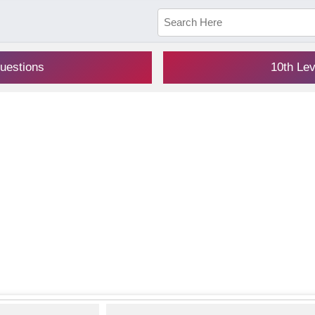
uestions
10th Le