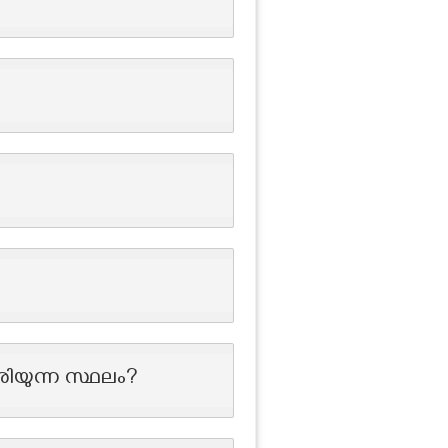
രിയുന്ന സ്ഥലം?