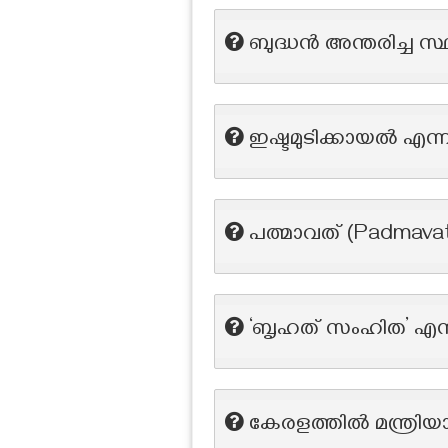
ബുദ്ധൻ അന്തരിച്ച സ
ഇഷ്ടമുടിക്കായൽ എന
പത്മാവത് (Padmava
‘ബൃഹത് സംഹിത’ എന്ന
കേരളത്തിൽ മന്ത്രി