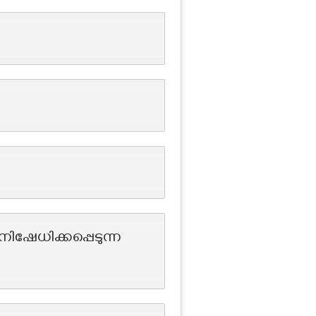
േധിക്കപ്പെടുന്ന