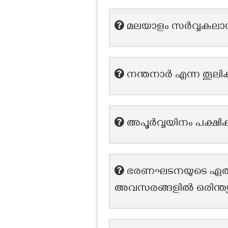
മലയാളം സര്‍വ്വകലാശ
നന്തനാർ എന്ന തൂലി
അപൂര്‍വ്വയിനം പക്ഷ
ഭരണഘടനയുടെ ഏത് അ
അവസരങ്ങളിൽ ഒരിന്ത്