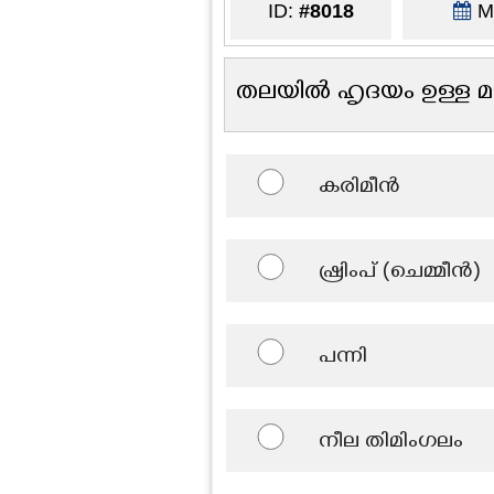
ID:
#8018
Ma
തലയിൽ ഹൃദയം ഉള്ള മത
കരിമീൻ
ഷ്രിംപ് (ചെമ്മീൻ)
പന്നി
നീല തിമിംഗലം