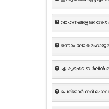
ഇന്ത്യയിലെ ഏറ്റവും
വാഹനങ്ങളുടെ വേഗം
ഒന്നാം ലോകമഹായുദ്
ഏഷ്യയുടെ ബർലിൻ മത
പെരിയാർ നദി മംഗലപ്