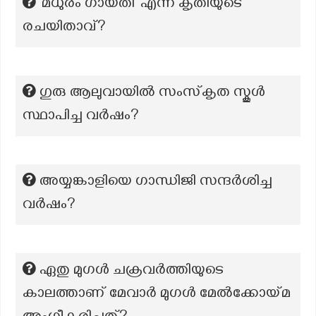
‘മധുരം ഗായതി’ എന്ന കൃതിയുടെ
രചയിതാവ്?
ഗുരു ആലുവായിൽ സംസ്‌കൃത സ്കൂൾ
സ്ഥാപിച്ച വർഷം?
അയ്യങ്കാളിയെ ഗാന്ധിജി സന്ദർശിച്ച
വർഷം?
ഏതു മുഗൾ ചക്രവർത്തിയുടെ
കാലത്താണ് മേവാർ മുഗൾ മേൽക്കോയ്മ