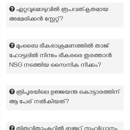
ഏറ്റവുമൊടുവിൽ രൂപവത്കൃതമായ
അമേരിക്കൻ സ്റ്റേറ്റ്?
മുംബൈ ഭീകരാക്രമണത്തിൽ താജ്
ഹോട്ടലിൽ നിന്നും ഭീകരരെ തുരത്താൻ
NSG നടത്തിയ സൈനിക നീക്കം?
ത്രിപുരയിലെ ഉജ്ജയന്ത കൊട്ടാരത്തിന്
ആ പേര് നൽകിയത്?
തിരുവിതാംകൂറിൽ ബജറ്റ് സംവിധാനം