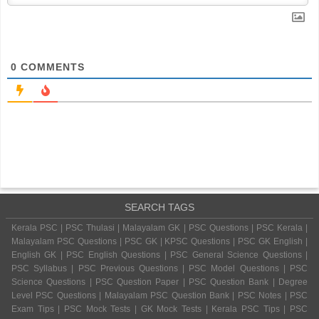
0
COMMENTS
SEARCH TAGS
Kerala PSC | PSC Thulasi | Malayalam GK | PSC Questions | PSC Kerala |
Malayalam PSC Questions | PSC GK | KPSC Questions | PSC GK English |
English GK | PSC English Questions | PSC General Science Questions |
PSC Syllabus | PSC Previous Questions | PSC Model Questions | PSC
Science Questions | PSC Question Paper | PSC Question Bank | Degree
Level PSC Questions | Malayalam PSC Question Bank | PSC Notes | PSC
Exam Tips | PSC Mock Tests | GK Mock Tests | Kerala PSC Tips | PSC