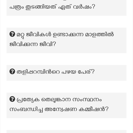
പത്രം തുടങ്ങിയത് ഏത് വർഷം?
മറ്റു ജീവികൾ ഉണ്ടാക്കുന്ന മാളത്തിൽ
ജീവിക്കുന്ന ജീവി?
തളിപ്പറമ്പിന്‍റെ പഴയ പേര്?
പ്രത്യേക തെലുങ്കാന സംസ്ഥനം
സംബന്ധിച്ച അന്വേഷണ കമ്മീഷന്‍?