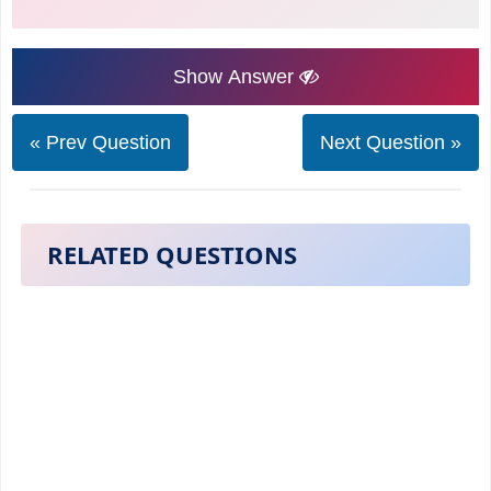
Show Answer
« Prev Question
Next Question »
RELATED QUESTIONS