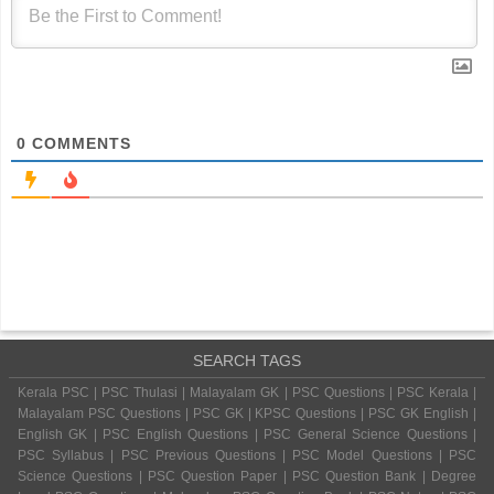
0
COMMENTS
SEARCH TAGS
Kerala PSC | PSC Thulasi | Malayalam GK | PSC Questions | PSC Kerala |
Malayalam PSC Questions | PSC GK | KPSC Questions | PSC GK English |
English GK | PSC English Questions | PSC General Science Questions |
PSC Syllabus | PSC Previous Questions | PSC Model Questions | PSC
Science Questions | PSC Question Paper | PSC Question Bank | Degree