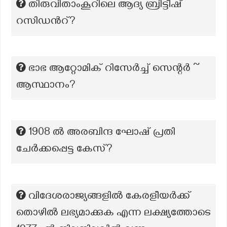
തിരുവിതാംകൂറിലെ ആദ്യ ബ്രിട്ടീഷ്
റസിഡന്‍റ്?
ഭാഭ ആറ്റോമിക് റിസേർച്ച് സെന്റർ ~
ആസ്ഥാനം?
1908 ൽ അരബിന്ദ ഘോഷ് പ്രതി
ചേർക്കപ്പെട്ട കേസ്?
വിദേശരാജ്യങ്ങളിൽ കേരളീയർക്ക്
തൊഴിൽ ലഭ്യമാക്കുക എന്ന ലക്ഷ്യത്തോടെ