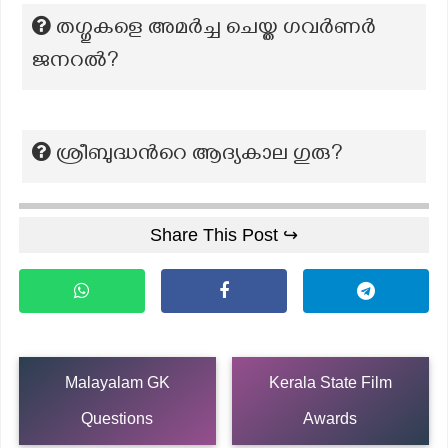
തഗ്ഗുകളെ അമർച്ച ചെയ്ത ഗവർണർ
ജനറൽ?
ശ്രീബുദ്ധന്‍റെ ആദ്യകാല ഗുരു?
Share This Post ↪
Malayalam GK
Kerala State Film
Questions
Awards