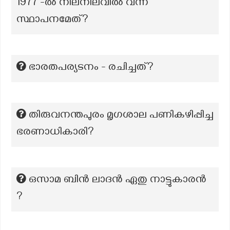
1977 -ൽ നിലനിലവിൽ വന്ന
സ്ഥാപനമേത്?
ഭാരതപര്യടനം - രചിച്ചത്?
തിരുവനന്തപുരം മൃഗശാല പണികഴിപ്പിച്ച
ഭരണാധികാരി?
ഒസാമ ബിൻ ലാദൻ ഏതു നാട്ടുകാരൻ
?