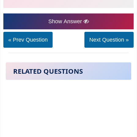
Show Answer
« Prev Question
Next Question »
RELATED QUESTIONS