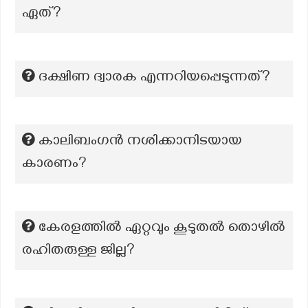
ഏത്?
ദക്ഷിണ ദ്വാരക എന്നറിയപ്പെടുന്നത്?
കാലിബംഗൻ നശിക്കാനിടയായ
കാരണം?
കേരളത്തിൽ ഏറ്റവും കൂടുതൽ തൊഴിൽ
രഹിതരുള്ള ജില്ല?