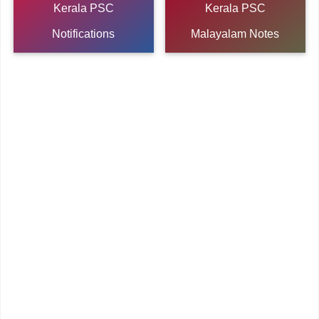
Kerala PSC
Kerala PSC
Notifications
Malayalam Notes