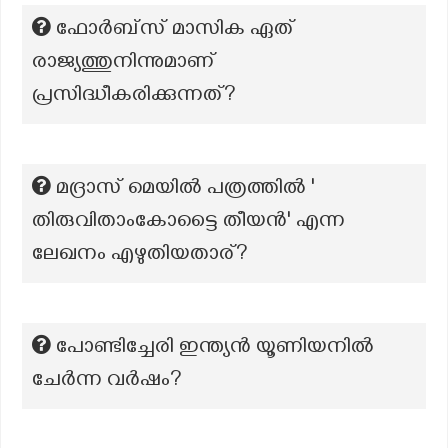
ഫോർബ്‌സ് മാസിക ഏത്
രാജ്യത്തുനിന്നുമാണ്
പ്രസിദ്ധീകരിക്കുന്നത്?
മദ്രാസ് മെയിൽ പത്രത്തിൽ '
തിരുവിതാംകോട്ടൈ തീയൻ' എന്ന
ലേഖനം എഴുതിയതാര്?
പോണ്ടിച്ചേരി ഇന്ത്യൻ യൂണിയനിൽ
ചേർന്ന വർഷം?