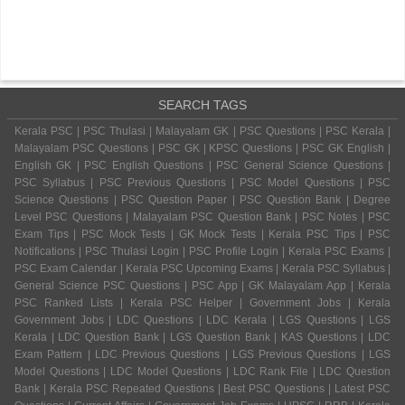
SEARCH TAGS
Kerala PSC | PSC Thulasi | Malayalam GK | PSC Questions | PSC Kerala |
Malayalam PSC Questions | PSC GK | KPSC Questions | PSC GK English |
English GK | PSC English Questions | PSC General Science Questions |
PSC Syllabus | PSC Previous Questions | PSC Model Questions | PSC
Science Questions | PSC Question Paper | PSC Question Bank | Degree
Level PSC Questions | Malayalam PSC Question Bank | PSC Notes | PSC
Exam Tips | PSC Mock Tests | GK Mock Tests | Kerala PSC Tips | PSC
Notifications | PSC Thulasi Login | PSC Profile Login | Kerala PSC Exams |
PSC Exam Calendar | Kerala PSC Upcoming Exams | Kerala PSC Syllabus |
General Science PSC Questions | PSC App | GK Malayalam App | Kerala
PSC Ranked Lists | Kerala PSC Helper | Government Jobs | Kerala
Government Jobs | LDC Questions | LDC Kerala | LGS Questions | LGS
Kerala | LDC Question Bank | LGS Question Bank | KAS Questions | LDC
Exam Pattern | LDC Previous Questions | LGS Previous Questions | LGS
Model Questions | LDC Model Questions | LDC Rank File | LDC Question
Bank | Kerala PSC Repeated Questions | Best PSC Questions | Latest PSC