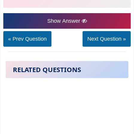
Show Answer
« Prev Question
Next Question »
RELATED QUESTIONS