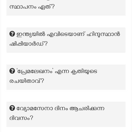
സ്ഥാപനം ഏത്?
ഇന്ത്യയിൽ എവിടെയാണ് ഹിന്ദുസ്ഥാൻ
ഷിപ്പിയാർഡ്?
‘പ്രേമലേഖനം’ എന്ന കൃതിയുടെ
രചയിതാവ്?
വ്യോമസേനാ ദിനം ആചരിക്കുന്ന
ദിവസം?