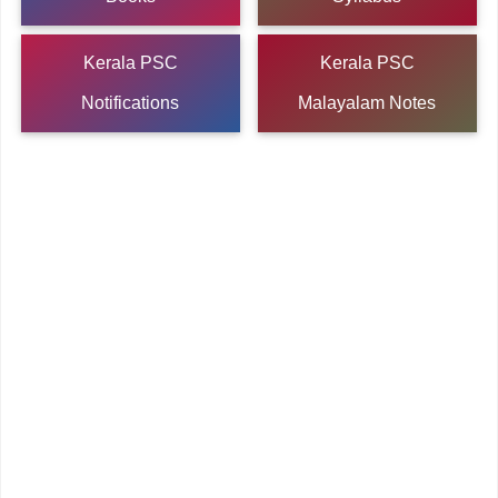
Kerala PSC
Kerala PSC
Notifications
Malayalam Notes