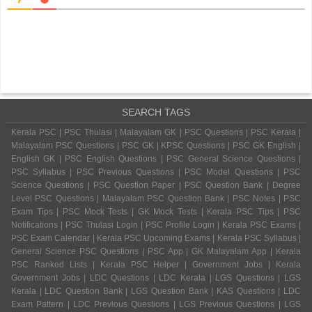
SEARCH TAGS
Kerala PSC | PSC Thulasi | Malayalam GK | PSC Questions | PSC Kerala |
Malayalam PSC Questions | PSC GK | KPSC Questions | PSC GK English |
English GK | PSC English Questions | PSC General Science Questions |
PSC Syllabus | PSC Previous Questions | PSC Model Questions | PSC
Science Questions | PSC Question Paper | PSC Question Bank | Degree
Level PSC Questions | Malayalam PSC Question Bank | PSC Notes | PSC
Exam Tips | PSC Mock Tests | GK Mock Tests | Kerala PSC Tips | PSC
Notifications | PSC Thulasi Login | PSC Profile Login | Kerala PSC Exams |
PSC Exam Calendar | Kerala PSC Upcoming Exams | Kerala PSC Syllabus |
General Science PSC Questions | PSC App | GK Malayalam App | Kerala
PSC Ranked Lists | Kerala PSC Helper | Government Jobs | Kerala
Government Jobs | LDC Questions | LDC Kerala | LGS Questions | LGS
Kerala | LDC Question Bank | LGS Question Bank | KAS Questions | LDC
Exam Pattern | LDC Previous Questions | LGS Previous Questions | LGS