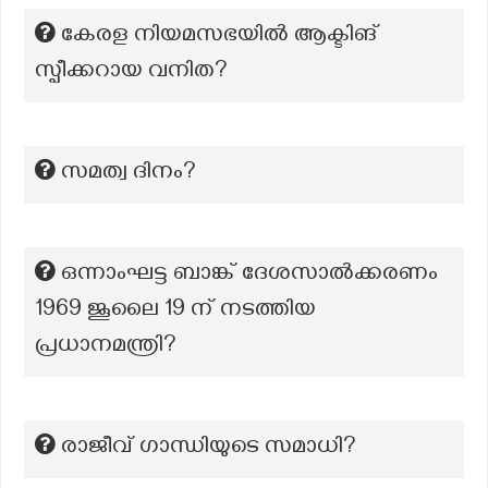
കേരള നിയമസഭയിൽ ആക്ടിങ്
സ്പീക്കറായ വനിത?
സമത്വ ദിനം?
ഒന്നാംഘട്ട ബാങ്ക് ദേശസാൽക്കരണം
1969 ജൂലൈ 19 ന് നടത്തിയ
പ്രധാനമന്ത്രി?
രാജീവ് ഗാന്ധിയുടെ സമാധി?