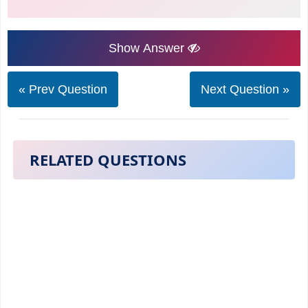
Show Answer
« Prev Question
Next Question »
RELATED QUESTIONS