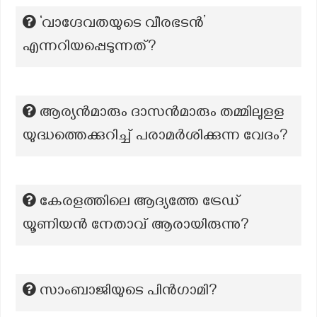
‘വാഗ്ദേവതയുടെ വീരഭടൻ’
എന്നറിയപ്പെടുന്നത്?
ആര്യൻമാരും ദാസൻമാരും തമ്മിലുളള
യുദ്ധത്തെക്കുറിച്ച് പരാമർശിക്കുന്ന വേദം?
കേരളത്തിലെ ആദ്യത്തേ ട്രേഡ്
യൂണിയന്‍ നേതാവ് ആരായിരുന്നു?
സാംബാജിയുടെ പിൻഗാമി?