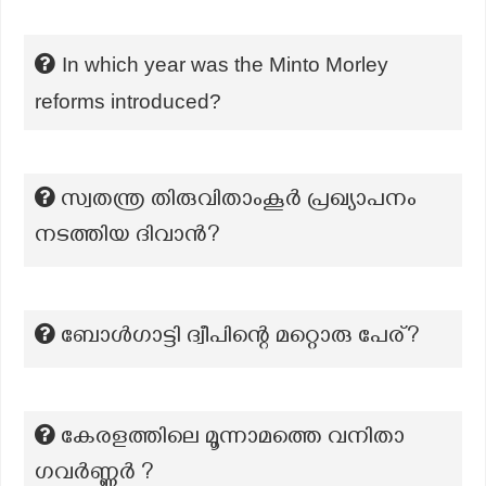
In which year was the Minto Morley
reforms introduced?
സ്വതന്ത്ര തിരുവിതാംകൂർ പ്രഖ്യാപനം
നടത്തിയ ദിവാൻ?
ബോൾഗാട്ടി ദ്വീപിന്റെ മറ്റൊരു പേര്?
കേരളത്തിലെ മൂന്നാമത്തെ വനിതാ
ഗവർണ്ണർ ?