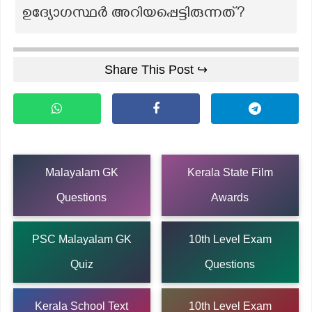
ഉദ്യോഗസ്ഥർ അറിയപ്പെട്ടിരുന്നത്?
Share This Post ↪
Malayalam GK
Kerala State Film
Questions
Awards
PSC Malayalam GK
10th Level Exam
Quiz
Questions
Kerala School Text
10th Level Exam