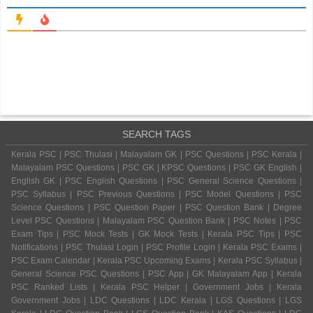
SEARCH TAGS
Kerala PSC | PSC Thulasi | Malayalam GK | PSC Questions | PSC Kerala |
Malayalam PSC Questions | PSC GK | KPSC Questions | PSC GK English |
English GK | PSC English Questions | PSC General Science Questions |
PSC Syllabus | PSC Previous Questions | PSC Model Questions | PSC
Science Questions | PSC Question Paper | PSC Question Bank | Degree
Level PSC Questions | Malayalam PSC Question Bank | PSC Notes | PSC
Exam Tips | PSC Mock Tests | GK Mock Tests | Kerala PSC Tips | PSC
Notifications | PSC Thulasi Login | PSC Profile Login | Kerala PSC Exams |
PSC Exam Calendar | Kerala PSC Upcoming Exams | Kerala PSC Syllabus |
General Science PSC Questions | PSC App | GK Malayalam App | Kerala
PSC Ranked Lists | Kerala PSC Helper | Government Jobs | Kerala
Government Jobs | LDC Questions | LDC Kerala | LGS Questions | LGS