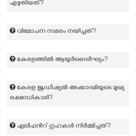
എഴുതിയത്?
വിമോചന സമരം നയിച്ചത്?
കേരളത്തിൽ ആയുർദൈർഘ്യം?
കേരള ജുഡീഷ്യല്‍ അക്കാദമിയുടെ മുഖ്യ
രക്ഷാധികാരി?
എലിഫൻറ് ഗുഹകൾ നിർമ്മിച്ചത്?