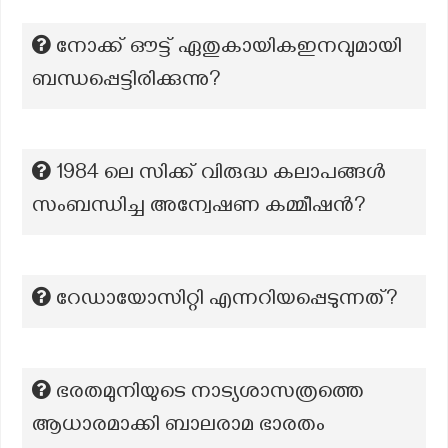
നോക്ക് ഔട്ട് ഏതുകായികഇനവുമായി
ബന്ധപ്പെട്ടിരിക്കുന്നു?
1984 ലെ സിക്ക് വിരുദ്ധ കലാപങ്ങൾ
സംബന്ധിച്ച അന്വേഷണ കമ്മീഷന്‍?
റേഡായോസിറ്റി എന്നറിയപ്പെടുന്നത്?
ഭരതമുനിയുടെ നാട്യശാസത്രത്തെ
ആധാരമാക്കി ബാലരാമ ഭാരതം