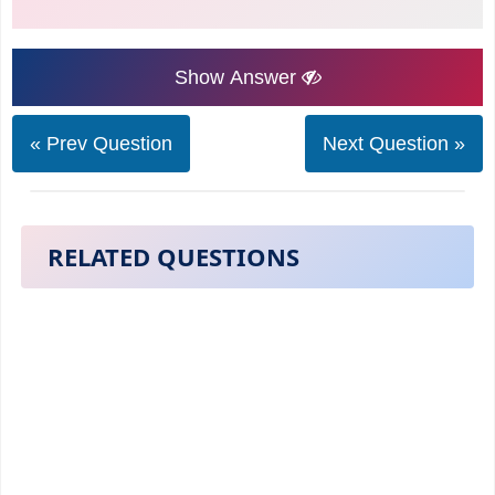
Show Answer
« Prev Question
Next Question »
RELATED QUESTIONS