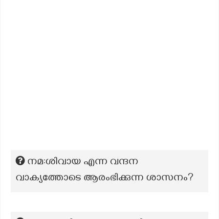
നമ:ശിവായ എന്ന വന്ദന
വാക്യത്തോടെ ആരംഭിക്കുന്ന ശാസനം?