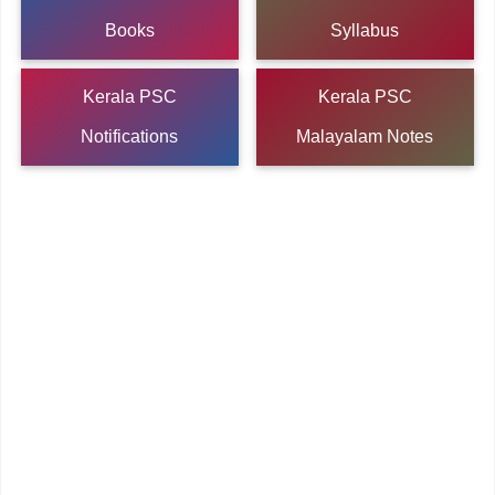
Books
Syllabus
Kerala PSC
Kerala PSC
Notifications
Malayalam Notes