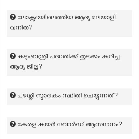
ലോക്സഭയിലെത്തിയ ആദ്യ മലയാളി
വനിത?
കുടുംബശ്രീ പദ്ധതിക്ക് തുടക്കം കുറിച്ച
ആദ്യ ജില്ല?
പഴശ്ശി സ്മാരകം സ്ഥിതി ചെയ്യുന്നത്?
കേരള കയർ ബോർഡ് ആസ്ഥാനം?