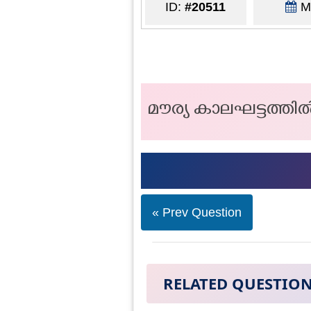
ID:
#20511
Ma
മൗര്യ കാലഘട്ടത്തിൽ
« Prev Question
RELATED QUESTIO