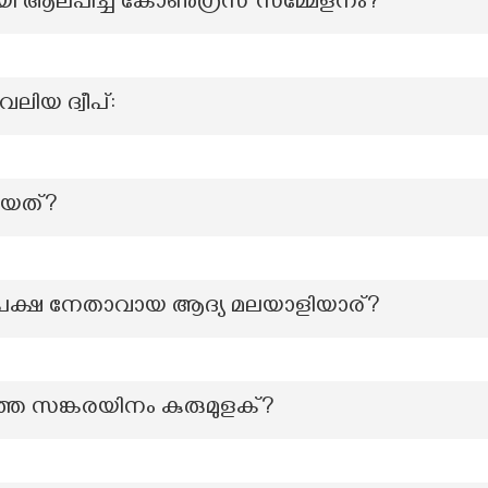
ായി ആലപിച്ച കോൺഗ്രസ് സമ്മേളനം?
ലിയ ദ്വീപ്:
ിയത്?
ക്ഷ നേതാവായ ആദ്യ മലയാളിയാര്?
െ സങ്കരയിനം കുരുമുളക്?