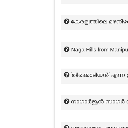
കേരളത്തിലെ മഴനിഴൽ 
Naga Hills from Manipur
‘തിക്കൊടിയൻ’ എന്ന 
നാഗാർജുൻ സാഗർ ഡ