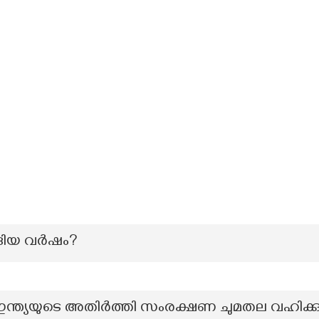
ങിയ വർഷം?
്ത്യയുടെ അതിർത്തി സംരക്ഷണ ചുമതല വഹിക്കു