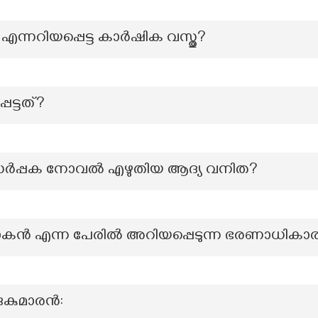
എന്നറിയപ്പെട്ട കാർഷിക വസ്തു?
െട്ടത്?
്‍പ്പക നോവല്‍ എഴുതിയ ആദ്യ വനിത?
ൻ എന്ന പേരിൽ അറിയപ്പെടുന്ന ഭരണാധികാര
ജകുമാരൻ: