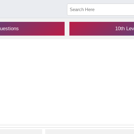
uestions
10th Le