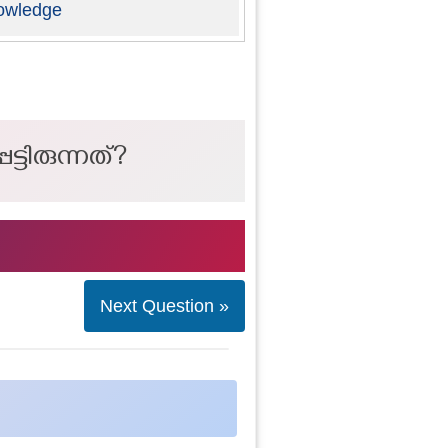
owledge
്ടിരുന്നത്?
Next Question »