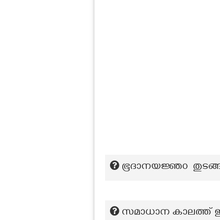
ഭൂദാനയജ്ഞ൦ തുടങ്
സമാധാന കാലത്ത് ഇന