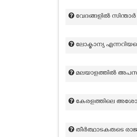
വേദങ്ങളിൽ സിന്താർ 
ലോക്മാന്യ എന്നറിയപ്പ
മലയാളത്തില്‍ അപസര
കേരളത്തിലെ അശോക
തീർത്ഥാടകരുടെ രാ