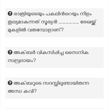
രാത്രിയുടെയും പകലിൻറെയും നീളം
തുല്യമാകുന്നത് സൂര്യൻ ______ രേഖയ്ക്ക്
മുകളിൽ വരുമ്പോളാണ്?
അക്ബര്‍ വികസിപ്പിച്ച സൈനിക
സമ്പ്രദായം?
അക്ബറുടെ സദസ്സിലുണ്ടായിരുന്ന
അന്ധ കവി?