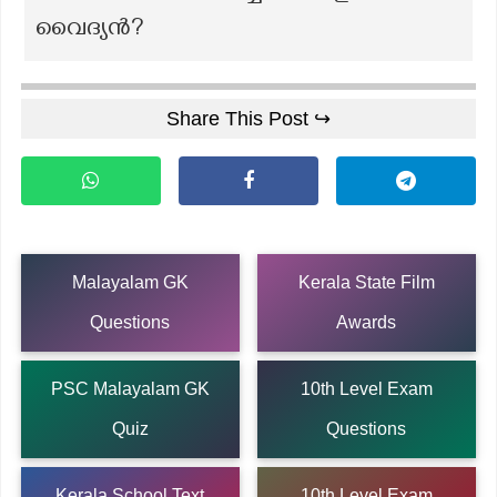
വൈദ്യൻ?
Share This Post ↪
Malayalam GK
Kerala State Film
Questions
Awards
PSC Malayalam GK
10th Level Exam
Quiz
Questions
Kerala School Text
10th Level Exam