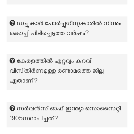
ഡച്ചുകാർ പോർച്ചുഗീസുകാരിൽ നിന്നും
കൊച്ചി പിടിച്ചെടുത്ത വർഷം?
കേരളത്തിൽ ഏറ്റവും കുറവ്
വിസ്‌തീർണമുള്ള രണ്ടാമത്തെ ജില്ല
ഏതാണ്?
സർവൻസ് ഓഫ് ഇന്ത്യാ സൊസൈറ്റി
1905സ്ഥാപിച്ചത്?