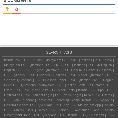
0
COMMENTS
SEARCH TAGS
Kerala PSC | PSC Thulasi | Malayalam GK | PSC Questions | PSC Kerala |
Malayalam PSC Questions | PSC GK | KPSC Questions | PSC GK English |
English GK | PSC English Questions | PSC General Science Questions |
PSC Syllabus | PSC Previous Questions | PSC Model Questions | PSC
Science Questions | PSC Question Paper | PSC Question Bank | Degree
Level PSC Questions | Malayalam PSC Question Bank | PSC Notes | PSC
Exam Tips | PSC Mock Tests | GK Mock Tests | Kerala PSC Tips | PSC
Notifications | PSC Thulasi Login | PSC Profile Login | Kerala PSC Exams |
PSC Exam Calendar | Kerala PSC Upcoming Exams | Kerala PSC Syllabus |
General Science PSC Questions | PSC App | GK Malayalam App | Kerala
PSC Ranked Lists | Kerala PSC Helper | Government Jobs | Kerala
Government Jobs | LDC Questions | LDC Kerala | LGS Questions | LGS