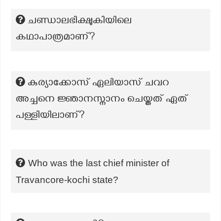
ചണ്ഡാലഭിക്ഷുകിയിലെ
കഥാപാത്രമാണ്?
കുര്യാക്കോസ് ഏലിയാസ് ചവറ
അച്ചനെ ജ്ഞാനസ്നാനം ചെയ്തത് ഏത്
പള്ളിയിലാണ്?
Who was the last chief minister of
Travancore-kochi state?