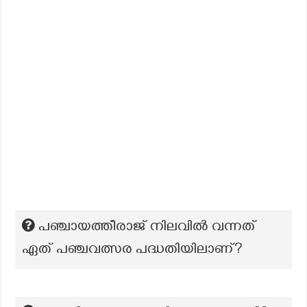
പഞ്ചായത്തീരാജ് നിലവിൽ വന്നത്
ഏത് പഞ്ചവത്സര പദ്ധതിയിലാണ്?