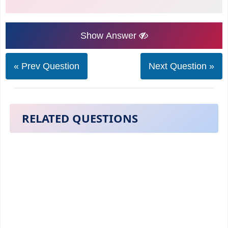
Show Answer
« Prev Question
Next Question »
RELATED QUESTIONS