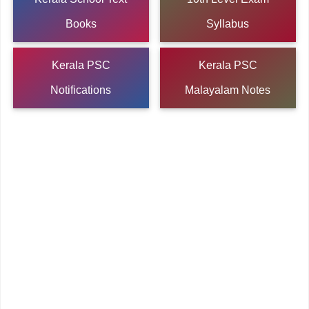
Books
Syllabus
Kerala PSC
Kerala PSC
Notifications
Malayalam Notes