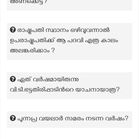
അണക്കെട്ട്?
രാഷ്ട്രപതി സ്ഥാനം ഒഴിവുവന്നാൽ
ഉപരാഷ്ട്രപതിക്ക് ആ പദവി എത്ര കാലം
അലങ്കരിക്കാം ?
ഏത് വർഷമായിരുന്നു
വി.ടി.ഭട്ടതിരിപ്പാടിന്‍റെ യാചനായാത്ര?
പുന്നപ്ര വയലാർ സമരം നടന്ന വർഷം?