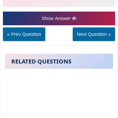
Show Answer
« Prev Question
Next Question »
RELATED QUESTIONS