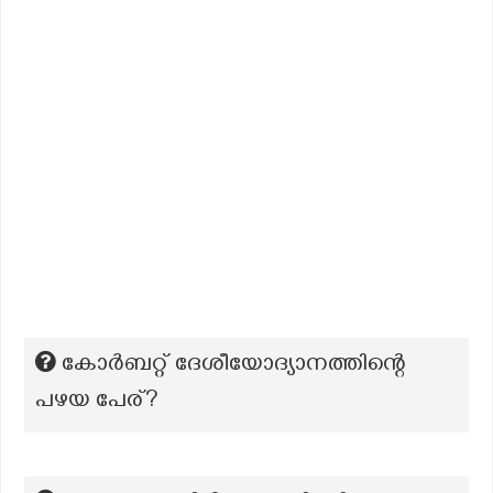
കോർബറ്റ് ദേശീയോദ്യാനത്തിന്റെ
പഴയ പേര്?