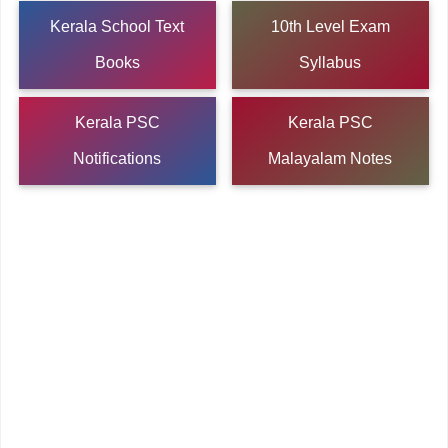
Kerala School Text
10th Level Exam
Books
Syllabus
Kerala PSC
Kerala PSC
Notifications
Malayalam Notes