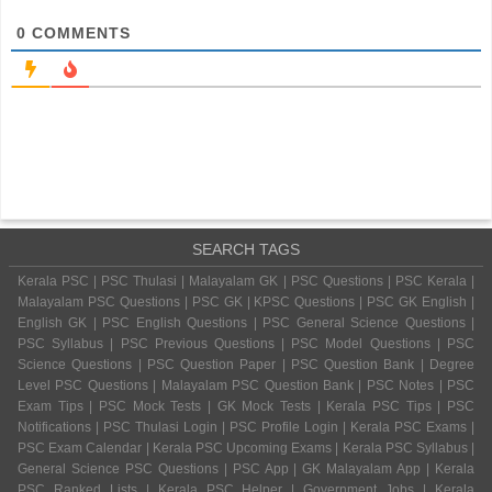
0
COMMENTS
SEARCH TAGS
Kerala PSC | PSC Thulasi | Malayalam GK | PSC Questions | PSC Kerala |
Malayalam PSC Questions | PSC GK | KPSC Questions | PSC GK English |
English GK | PSC English Questions | PSC General Science Questions |
PSC Syllabus | PSC Previous Questions | PSC Model Questions | PSC
Science Questions | PSC Question Paper | PSC Question Bank | Degree
Level PSC Questions | Malayalam PSC Question Bank | PSC Notes | PSC
Exam Tips | PSC Mock Tests | GK Mock Tests | Kerala PSC Tips | PSC
Notifications | PSC Thulasi Login | PSC Profile Login | Kerala PSC Exams |
PSC Exam Calendar | Kerala PSC Upcoming Exams | Kerala PSC Syllabus |
General Science PSC Questions | PSC App | GK Malayalam App | Kerala
PSC Ranked Lists | Kerala PSC Helper | Government Jobs | Kerala