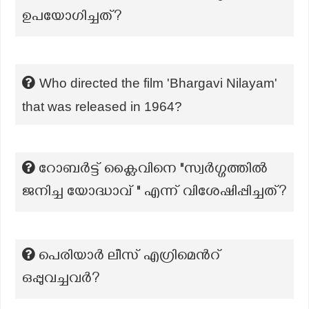
ഉപയോഗിച്ചത്?
Who directed the film 'Bhargavi Nilayam'
that was released in 1964?
റോബർട്ട് ക്ലൈവിനെ "സ്വർഗ്ഗത്തിൽ
ജനിച്ച യോദ്ധാവ് " എന്ന് വിശേഷിപ്പിച്ചത്?
പെരിയാർ ലീസ് എഗ്രിമെന്‍റ്
ഒപ്പുവച്ചവർ?