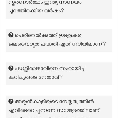
സ്മരണാർത്ഥം ഇന്ത്യ നാണയം
പുറത്തിറക്കിയ വർഷം?
പെരിങ്ങൽക്കുത്ത് ഇടതുകര
ജലവൈദ്യുത പദ്ധതി എത് നദിയിലാണ്?
പഴശ്ശിരാജാവിനെ സഹായിച്ച
കുറിച്യരുടെ നേതാവ്?
അയ്യൻകാളിയുടെ നേതൃത്വത്തിൽ
എവിടെവെച്ചുനടന്ന സമ്മേളത്തിലാണ്