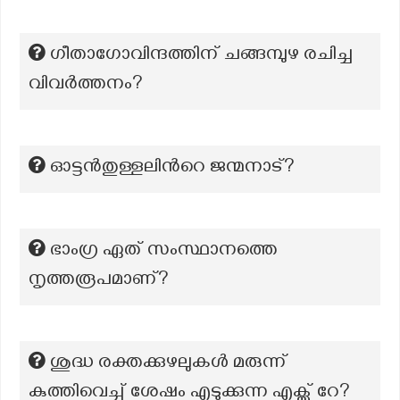
ഗീതാഗോവിന്ദത്തിന് ചങ്ങമ്പുഴ രചിച്ച
വിവർത്തനം?
ഓട്ടൻതുള്ളലിന്‍റെ ജന്മനാട്?
ഭാംഗ്ര ഏത് സംസ്ഥാനത്തെ
നൃത്തരൂപമാണ്?
ശുദ്ധ രക്തക്കുഴലുകൾ മരുന്ന്
കുത്തിവെച്ച് ശേഷം എടുക്കുന്ന എക്സ് റേ?