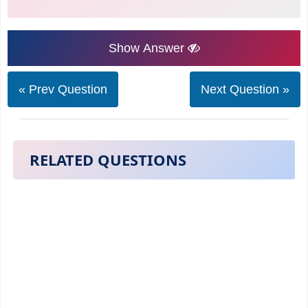
Show Answer
« Prev Question
Next Question »
RELATED QUESTIONS