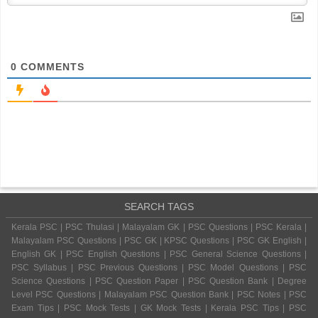
0
COMMENTS
SEARCH TAGS
Kerala PSC | PSC Thulasi | Malayalam GK | PSC Questions | PSC Kerala |
Malayalam PSC Questions | PSC GK | KPSC Questions | PSC GK English |
English GK | PSC English Questions | PSC General Science Questions |
PSC Syllabus | PSC Previous Questions | PSC Model Questions | PSC
Science Questions | PSC Question Paper | PSC Question Bank | Degree
Level PSC Questions | Malayalam PSC Question Bank | PSC Notes | PSC
Exam Tips | PSC Mock Tests | GK Mock Tests | Kerala PSC Tips | PSC