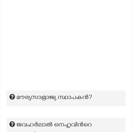
മൗര്യസാമ്രാജ്യ സ്ഥാപകന്‍?
ജവഹർലാൽ നെഹൃവിന്‍റെ