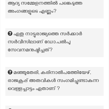
ആദ്യ സമ്മേളനത്തിൽ പങ്കെടുത്ത
അംഗങ്ങളുടെ എണ്ണം?
ഏതു നാട്ടുരാജ്യത്തെ സർക്കാർ
സർവീസിലാണ് ഡോ.പൽപു
സേവനമനുഷ്ഠിച്ചത്?
മഞ്ഞുതേരി, കരിനാൽപത്തിേയേഴ്,
രാജകൂപ്പ് അരുവികൾ സംഗമിച്ചുണ്ടാകുന്ന
വെള്ളച്ചാട്ടം ഏതാണ് ?