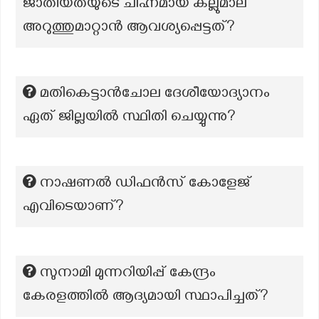
ജാതീയതയുടെ ചിഹ്നമായ കല്ലുമാല
അറുത്തുമാറ്റാൻ ആവശ്യപ്പെട്ടത്?
മതികെട്ടാൻചോല ദേശീയോദ്യാനം
ഏത് ജില്ലയിൽ സ്ഥിതി ചെയ്യുന്നു?
നാഷണൽ ഡിഫൻസ് കോളേജ്
എവിടെയാണ്?
സുനാമി മുന്നറിയിപ്പ് കേന്ദ്രം
കേരളത്തില്‍ ആദ്യമായി സ്ഥാപിച്ചത്?