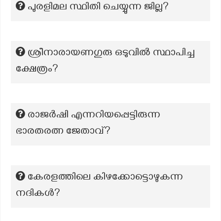
പുരളിമല സ്ഥിതി ചെയ്യുന്ന ജില്ല?
ശ്രീനാരായണഗുരു ഒടുവിൽ സ്ഥാപിച്ച
ക്ഷേത്രം?
രാജർഷി എന്നറിയപ്പെട്ടിരുന്ന
ഭാരതരത്ന ജേതാവ്?
കേരളത്തിലെ കിഴക്കോട്ടൊഴുകന്ന
നദികൾ?