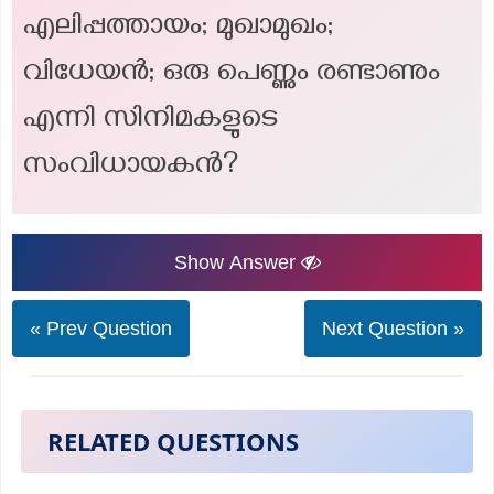
എലിപ്പത്തായം; മുഖാമുഖം;
വിധേയൻ; ഒരു പെണ്ണും രണ്ടാണും
എന്നി സിനിമകളുടെ
സംവിധായകൻ?
Show Answer
« Prev Question
Next Question »
RELATED QUESTIONS