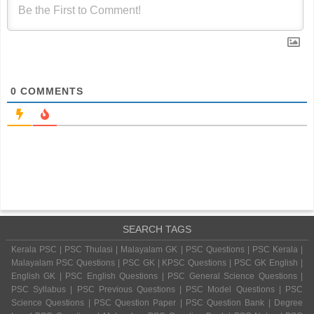
0
COMMENTS
SEARCH TAGS
Kerala PSC | PSC Thulasi | Malayalam GK | PSC Questions | PSC Kerala |
Malayalam PSC Questions | PSC GK | KPSC Questions | PSC GK English |
English GK | PSC English Questions | PSC General Science Questions |
PSC Syllabus | PSC Previous Questions | PSC Model Questions | PSC
Science Questions | PSC Question Paper | PSC Question Bank | Degree