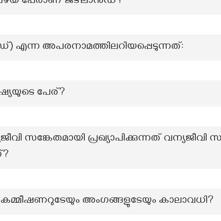
 പഴയ പേരാണ് ജട്ലാൻഡ്?
്) എന്ന അപരനാമത്തിലറിയപ്പെടുന്നത്:
ഷ്യയുടെ പേര്?
യജീവി സങ്കേതമായി പ്രഖ്യാപിക്കുന്നത് വന്യജീവ
്?
 കമ്മീഷണറുടേയും അംഗങ്ങളുടേയും കാലാവധി?