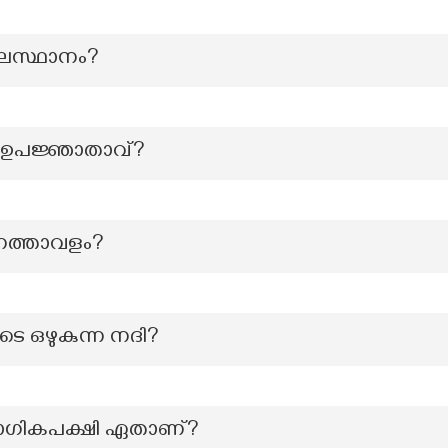
ലസ്ഥാനം?
െ ഉപജ്ഞാതാവ്?
ത്താവളം?
െ ഒഴുകുന്ന നദി?
യോഗികപക്ഷി ഏതാണ്?