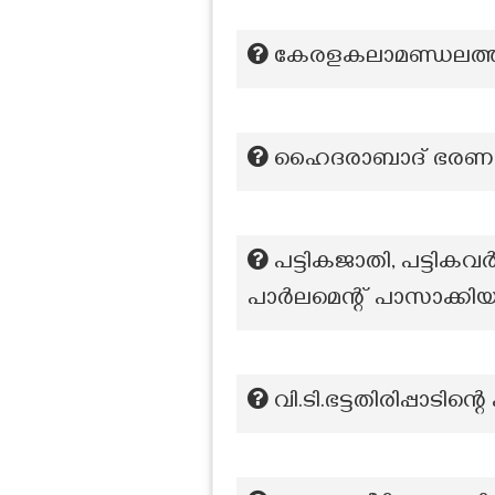
കേരളകലാമണ്ഡലത്ത
ഹൈദരാബാദ് ഭരണാധിക
പട്ടികജാതി, പട്ടിക
പാർലമെന്റ് പാസാക്കി
വി.ടി.ഭട്ടതിരിപ്പാടിന