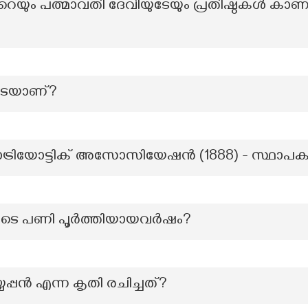
െയും പത്മാവതി ദേവിയുടേയും പ്രതിഷ്ഠകൾ കാണപ
ിടെയാണ്?
പാട്രിയോട്ടിക് അസോസിയേഷൻ (1888) - സ്ഥാപക
യുടെ പണി പൂർത്തിയായവർഷം?
പന്‍ എന്ന കൃതി രചിച്ചത്?