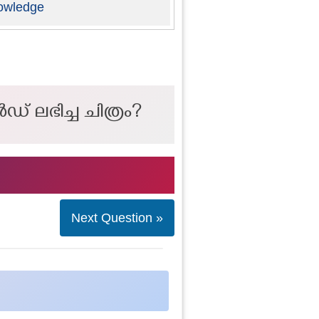
owledge
‌ ലഭിച്ച ചിത്രം?
Next Question »