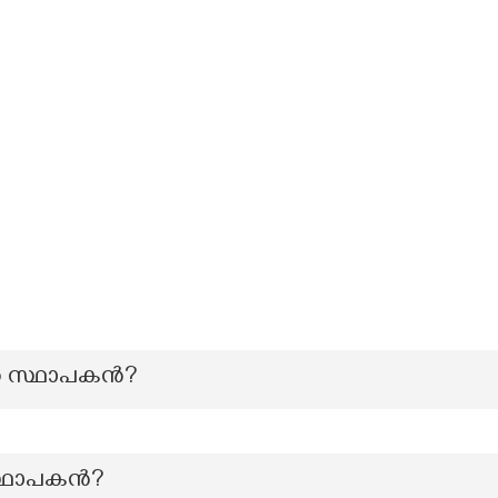
 സ്ഥാപകൻ?
 സ്ഥാപകൻ?