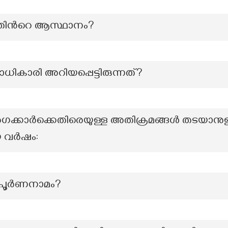
ിന്‍റെ ആസ്ഥാനം?
ാരി അറിയപ്പെട്ടിരുന്നത്?
വർഗക്കാർക്കെതിരെയുള്ള അതിക്രമങ്ങൾ തടയാനുള
യ വർഷം:
്റെ പൂർണനാമം?