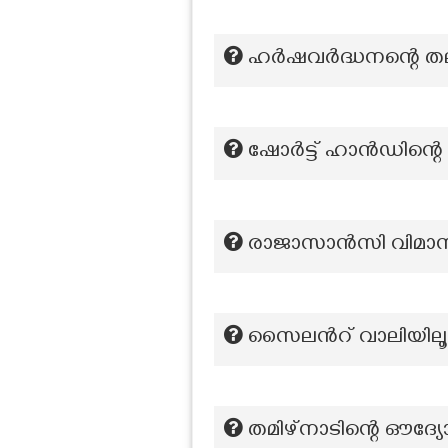
ഹർഷവർദ്ധനന്റെ ത
ഷോർട്ട് ഹാൻഡിന്റ
രാജാസാൻസി വിമാന
സൈലന്‍റ് വാലിയിലൂട
തമിഴ്നാടിന്റെ ഔദ്