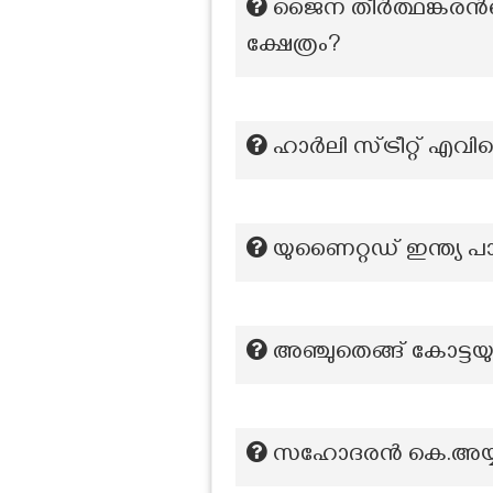
ജൈന തീർത്ഥങ്കരന്‍റ
ക്ഷേത്രം?
ഹാർലി സ്ട്രീറ്റ് എവ
യുണൈറ്റഡ് ഇന്ത്യ 
അഞ്ചുതെങ്ങ് കോട്ട
സഹോദരന്‍ കെ.അയ്യപ്