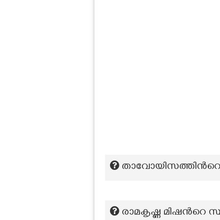
താവോയിസത്തിൻറെ
രാമകൃഷ്ണ മിഷന്‍റെ