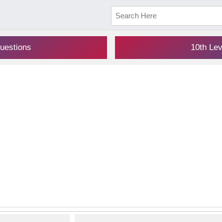
uestions
10th Le